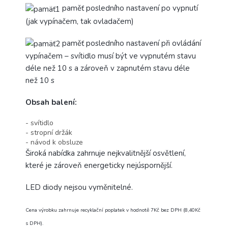
paměť posledního nastavení po vypnutí
(jak vypínačem, tak ovladačem)
paměť posledního nastavení při ovládání
vypínačem – svítidlo musí být ve vypnutém stavu
déle než 10 s a zároveň v zapnutém stavu déle
než 10 s
Obsah balení:
- svítidlo
- stropní držák
- návod k obsluze
Široká nabídka zahrnuje nejkvalitnější osvětlení,
které je zároveň energeticky nejúspornější.
LED diody nejsou vyměnitelné.
Cena výrobku zahrnuje recyklační poplatek v hodnotě 7Kč bez DPH (8,40Kč
s DPH).