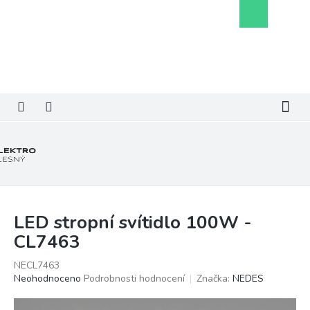
Přejít
Nákupní
na
košík
obsah
LED stropní svítidlo 100W -
CL7463
NECL7463
Průměrné
Neohodnoceno
Podrobnosti hodnocení
Značka:
NEDES
hodnocení
produktu