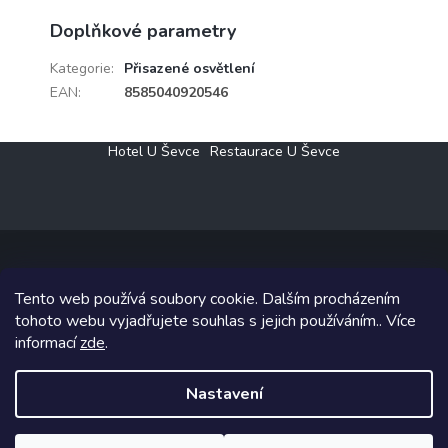
Doplňkové parametry
Kategorie
:
Přisazené osvětlení
EAN
:
8585040920546
Z
Hotel U Ševce
Restaurace U Ševce
á
p
a
t
í
Tento web používá soubory cookie. Dalším procházením
Copyright 2026
Elektro Klesný s.r.o.
. Všechna práva vyhrazena.
tohoto webu vyjadřujete souhlas s jejich používáním.. Více
informací
zde
.
Grafický návrh vytvořil a na Shoptet implementoval
Tomáš Hlad
&
Shoptetak.cz
.
Nastavení
Vytvořil Shoptet