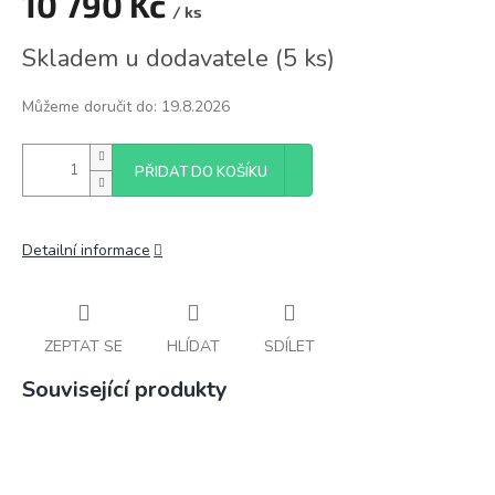
10 790 Kč
/ ks
Měrná
Skladem u dodavatele
(
5 ks
)
cena:
Můžeme doručit do:
19.8.2026
PŘIDAT DO KOŠÍKU
Detailní informace
ZEPTAT SE
HLÍDAT
SDÍLET
Související produkty