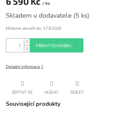
6 590 Kč
/ ks
Měrná
Skladem u dodavatele
(
5 ks
)
cena:
Můžeme doručit do:
17.8.2026
PŘIDAT DO KOŠÍKU
Detailní informace
ZEPTAT SE
HLÍDAT
SDÍLET
Související produkty