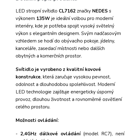
LED stropní svítidlo
CL7162
značky
NEDES
s
výkonem
135W
je ideální volbou pro moderní
interiéry, kde je potřeba spojit vysoký světelný
výkon s elegantním designem. Svým nadčasovým
vzhledem se hodí do obývacího pokoje, jídelny,
kanceláře, zasedací místnosti nebo dalších
obytných a komerčních prostor.
Svítidlo je vyrobeno z kvalitní kovové
konstrukce
, která zaručuje vysokou pevnost,
odolnost a dlouhodobou spolehlivost. Moderní
LED technologie zajišťuje energeticky úsporný
provoz, dlouhou životnost a rovnoměrné osvětlení
celého prostoru.
Možnosti ovládání:
-
2,4GHz
dálkové ovládání
(model RC7), není