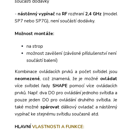
součástí dodávky
-
nástěnný vypínač
na
RF
rozhraní
2,4 GHz
(model
SP7 nebo SP7G), není součástí dodávky.
Možnost montáže:
na strop
možnost zavěšení (závěsné příslušenství není
součástí balení)
Kombinace ovládacích prvků a počet svítidel jsou
neomezené
, což znamená, že je možné
ovládat
více svítidel řady
SHAPE
pomocí více ovládacích
prvků. Např. dva DO pro ovládání jednoho svítidla a
pouze jeden DO pro ovládání druhého svítidla. Je
také možné
spárovat
dálkový ovladač a nástěnný
vypínač ke stejnému svítidlu současně atd.
HLAVNÍ
VLASTNOSTI A FUNKCE: