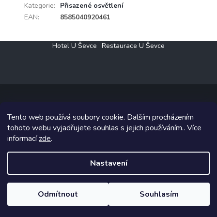
Kategorie
:
Přisazené osvětlení
EAN
:
8585040920461
Z
Hotel U Ševce
Restaurace U Ševce
á
p
a
t
í
Tento web používá soubory cookie. Dalším procházením
Copyright 2026
Elektro Klesný s.r.o.
. Všechna práva vyhrazena.
tohoto webu vyjadřujete souhlas s jejich používáním.. Více
informací
zde
.
Grafický návrh vytvořil a na Shoptet implementoval
Tomáš Hlad
&
Shoptetak.cz
.
Nastavení
Vytvořil Shoptet
Odmítnout
Souhlasím