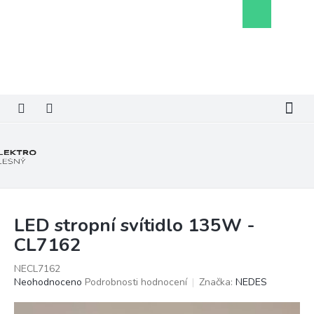
Přejít
Nákupní
na
košík
obsah
LED stropní svítidlo 135W -
CL7162
NECL7162
Průměrné
Neohodnoceno
Podrobnosti hodnocení
Značka:
NEDES
hodnocení
produktu