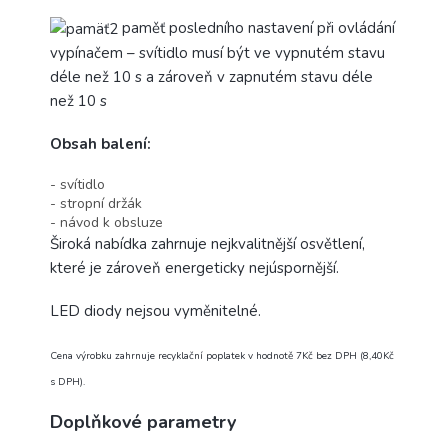
paměť posledního nastavení při ovládání
vypínačem – svítidlo musí být ve vypnutém stavu
déle než 10 s a zároveň v zapnutém stavu déle
než 10 s
Obsah balení:
- svítidlo
- stropní držák
- návod k obsluze
Široká nabídka zahrnuje nejkvalitnější osvětlení,
které je zároveň energeticky nejúspornější.
LED diody nejsou vyměnitelné.
Cena výrobku zahrnuje recyklační poplatek v hodnotě 7Kč bez DPH (8,40Kč
s DPH).
Doplňkové parametry