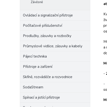
Závěsné
at
Kv
Ovládací a signalizační přístroje
ži
Počítačové příslušenství
pr
os
Prodlužky, zásuvky a rozbočky
Mo
Průmyslové vidlice, zásuvky a kabely
a 
do
Pájecí technika
M
Přístroje a zařízení
-
Skříně, rozváděče a rozvodnice
-
SodaStream
so
Spínací a jistící přístroje
M