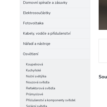
Domovní spínače a zásuvky
e
l
Elektrosoučástky
Fotovoltaika
Kabely, vodiče a příslušenství
Nářadí a nástroje
Osvětlení
Koupelnová
Kuchyňské
Sou
Noční světýlka
Nouzová svítidla
Reflektorová svítidla
Průmyslové
Příslušenství a komponenty svítidel
Solární svítidla