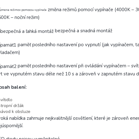
změna režimů pomocí vypínače (4000K – 
00K – noční režim)
bezpečná a snadná montáž
paměť posledního nastavení po vypnutí (jak vypínačem, t
vladačem)
paměť posledního nastavení při ovládání vypínačem – svít
t ve vypnutém stavu déle než 10 s a zároveň v zapnutém stavu d
bsah balení:
svítidlo
stropní držák
návod k obsluze
roká nabídka zahrnuje nejkvalitnější osvětlení, které je zároveň ene
júspornější.
D diody nejsou vyměnitelné.