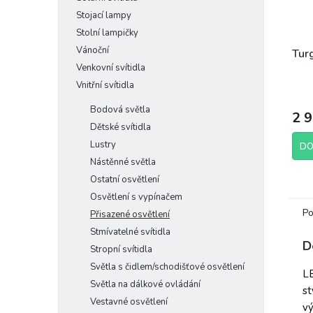
Stojací lampy
Stolní lampičky
Vánoční
Turg
Venkovní svítidla
Vnitřní svítidla
Bodová světla
2 
Dětské svítidla
Lustry
DO
Nástěnné světla
Ostatní osvětlení
Osvětlení s vypínačem
Po
Přisazené osvětlení
Stmívatelné svítidla
D
Stropní svítidla
Světla s čidlem/schodišťové osvětlení
LE
Světla na dálkové ovládání
st
Vestavné osvětlení
v