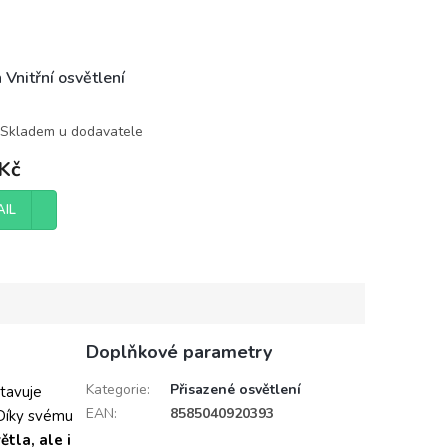
 Vnitřní osvětlení
Skladem u dodavatele
Kč
AIL
Doplňkové parametry
Kategorie
:
Přisazené osvětlení
tavuje
EAN
:
8585040920393
 Díky svému
tla, ale i