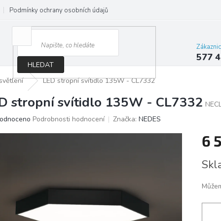
Podmínky ochrany osobních údajů
Jak správně vybrat osvětlení do d
Zákazni
577 4
HLEDAT
světlení
LED stropní svítidlo 135W - CL7332
D stropní svítidlo 135W - CL7332
NEC
ěrné
odnoceno
Podrobnosti hodnocení
Značka:
NEDES
ocení
6 
ktu
Měrn
Skl
cena:
iček.
Můžem