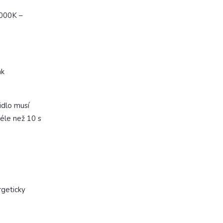
3000K –
ak
idlo musí
éle než 10 s
rgeticky