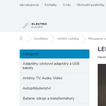
Přejít
Jak nakupovat
Kontakty
O nás
Obchodní podmínky
na
obsah
Domů
Osvětlení
Vnitřní svítidla
Přisazené o
LE
P
Přeskočit
o
Kategorie
kategorie
Prům
Neoh
s
hodn
t
Adaptéry, cestovní adaptéry a USB
produ
kabely
r
je
a
0,0
Antény, TV, Audio, Video
n
z
5
n
Autopříslušenství
hvězd
í
p
Baterie, zdroje a transformátory
a
n