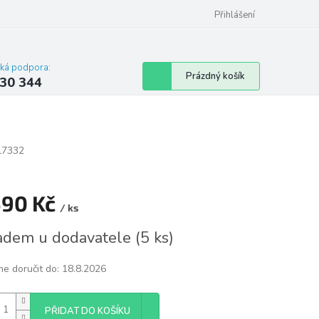
omu nebo bytu
Přihlášení
cká podpora:
Nákupní
Prázdný košík
30 344
košík
L7332
590 Kč
/ ks
á
adem u dodavatele
(
5 ks
)
e doručit do:
18.8.2026
PŘIDAT DO KOŠÍKU