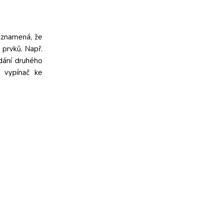
ž znamená, že
 prvků. Např.
dání druhého
 vypínač ke