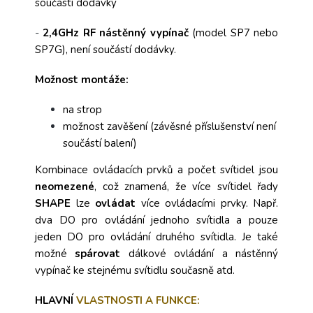
součástí dodávky
-
2,4GHz
RF
nástěnný vypínač
(model SP7 nebo
SP7G), není součástí dodávky.
Možnost montáže:
na strop
možnost zavěšení (závěsné příslušenství není
součástí balení)
Kombinace ovládacích prvků a počet svítidel jsou
neomezené
, což znamená, že více svítidel řady
SHAPE
lze
ovládat
více ovládacími prvky. Např.
dva DO pro ovládání jednoho svítidla a pouze
jeden DO pro ovládání druhého svítidla. Je také
možné
spárovat
dálkové ovládání a nástěnný
vypínač ke stejnému svítidlu současně atd.
HLAVNÍ
VLASTNOSTI A FUNKCE: