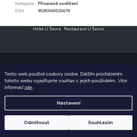
Kategorie
:
Přisazené osvětlení
EAN
:
8585040920478
Z
Hotel U Ševce
Restaurace U Ševce
á
p
a
t
í
Tento web používá soubory cookie. Dalším procházením
Copyright 2026
Elektro Klesný s.r.o.
. Všechna práva vyhrazena.
tohoto webu vyjadřujete souhlas s jejich používáním.. Více
informací
zde
.
Grafický návrh vytvořil a na Shoptet implementoval
Tomáš Hlad
&
Shoptetak.cz
.
Nastavení
Vytvořil Shoptet
Odmítnout
Souhlasím