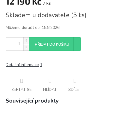
12 190 Kč
/ ks
Měrná
Skladem u dodavatele
(
5 ks
)
cena:
Můžeme doručit do:
18.8.2026
PŘIDAT DO KOŠÍKU
Detailní informace
ZEPTAT SE
HLÍDAT
SDÍLET
Související produkty