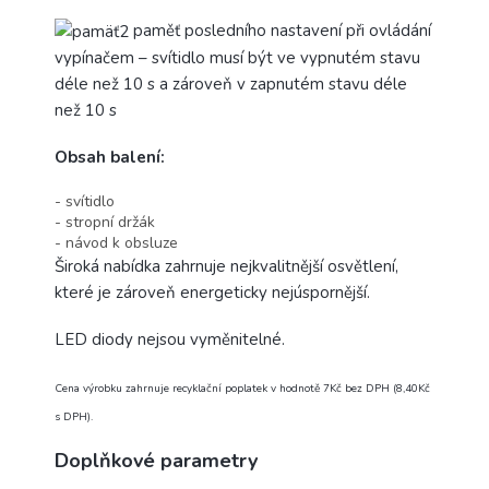
paměť posledního nastavení při ovládání
vypínačem – svítidlo musí být ve vypnutém stavu
déle než 10 s a zároveň v zapnutém stavu déle
než 10 s
Obsah balení:
- svítidlo
- stropní držák
- návod k obsluze
Široká nabídka zahrnuje nejkvalitnější osvětlení,
které je zároveň energeticky nejúspornější.
LED diody nejsou vyměnitelné.
Cena výrobku zahrnuje recyklační poplatek v hodnotě 7Kč bez DPH (8,40Kč
s DPH).
Doplňkové parametry