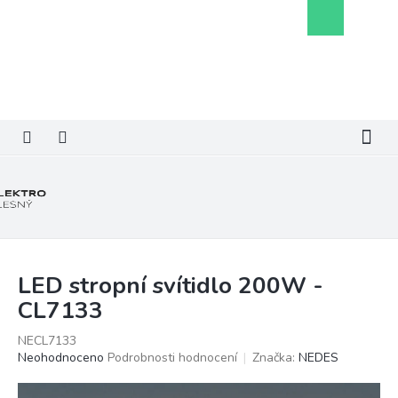
Přejít
Nákupní
na
košík
obsah
LED stropní svítidlo 200W -
CL7133
NECL7133
Průměrné
Neohodnoceno
Podrobnosti hodnocení
Značka:
NEDES
hodnocení
produktu