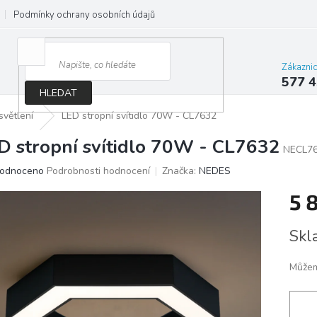
Podmínky ochrany osobních údajů
Jak správně vybrat osvětlení do d
Zákazni
577 4
HLEDAT
světlení
LED stropní svítidlo 70W - CL7632
D stropní svítidlo 70W - CL7632
NECL7
ěrné
odnoceno
Podrobnosti hodnocení
Značka:
NEDES
ocení
5 
ktu
Měrn
Skl
cena:
iček.
Můžem