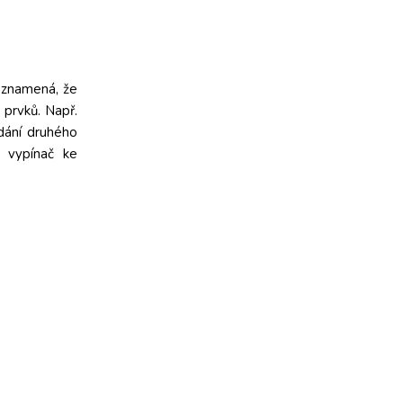
ž znamená, že
 prvků. Např.
dání druhého
 vypínač ke