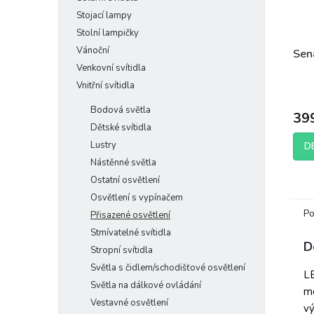
Stojací lampy
Stolní lampičky
Vánoční
Sena
Venkovní svítidla
Vnitřní svítidla
Bodová světla
39
Dětské svítidla
Lustry
D
Nástěnné světla
Ostatní osvětlení
Osvětlení s vypínačem
Po
Přisazené osvětlení
Stmívatelné svítidla
D
Stropní svítidla
Světla s čidlem/schodišťové osvětlení
LE
Světla na dálkové ovládání
mo
Vestavné osvětlení
vý