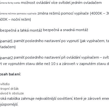
možnost ovládání více svítidel jedním ovladačem
změna režimů pomocí vypínače (4000K – 
00K – noční režim)
bezpečná a snadná montáž
paměť posledního nastavení po vypnutí (jak vypínačem, t
vladačem)
paměť posledního nastavení při ovládání vypínačem – svít
t ve vypnutém stavu déle než 10 s a zároveň v zapnutém stavu d
bsah balení:
svítidlo
stropní držák
návod k obsluze
roká nabídka zahrnuje nejkvalitnější osvětlení, které je zároveň ene
júspornější.