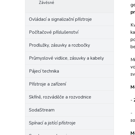
Závěsné
ge
pr
Ovládací a signalizační přístroje
Kv
Počítačové příslušenství
ka
po
Prodlužky, zásuvky a rozbočky
be
Průmyslové vidlice, zásuvky a kabely
Mi
vo
Pájecí technika
sv
Přístroje a zařízení
M
Skříně, rozváděče a rozvodnice
-
SodaStream
-
so
Spínací a jistící přístroje
M