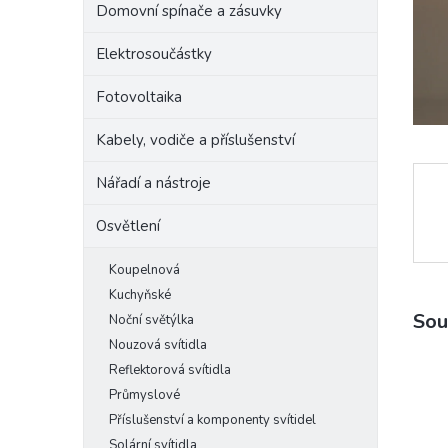
Domovní spínače a zásuvky
e
l
Elektrosoučástky
Fotovoltaika
Kabely, vodiče a příslušenství
Nářadí a nástroje
Osvětlení
Koupelnová
Kuchyňské
Sou
Noční světýlka
Nouzová svítidla
Reflektorová svítidla
Průmyslové
Příslušenství a komponenty svítidel
Solární svítidla