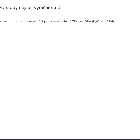
D diody nejsou vyměnitelné.
a výrobku zahrnuje recyklační poplatek v hodnotě 7Kč bez DPH (8,40Kč s DPH).