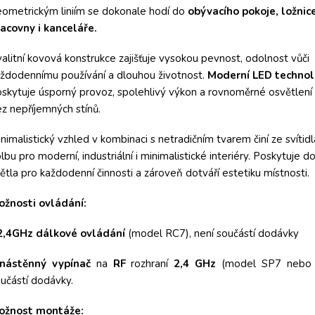
ometrickým liniím se dokonale hodí do
obývacího pokoje, ložnice,
acovny i kanceláře.
alitní kovová konstrukce zajišťuje vysokou pevnost, odolnost vůči
ždodennímu používání a dlouhou životnost.
Moderní
LED
technol
skytuje úsporný provoz, spolehlivý výkon a rovnoměrné osvětlení
z nepříjemných stínů.
nimalistický vzhled v kombinaci s netradičním tvarem činí ze svítidl
lbu pro moderní, industriální i minimalistické interiéry. Poskytuje d
ětla pro každodenní činnosti a zároveň dotváří estetiku místnosti.
ožnosti ovládání:
2,4GHz
dálkové ovládání
(model RC7), není součástí dodávky
nástěnný vypínač
na
RF
rozhraní
2,4 GHz
(model SP7 nebo 
učástí dodávky.
ožnost montáže: