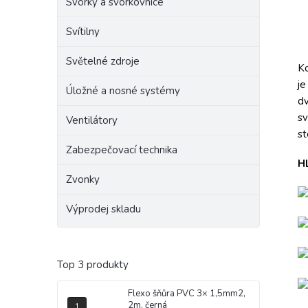
Svorky a svorkovnice
Svítilny
Světelné zdroje
Ko
j
Úložné a nosné systémy
dv
s
Ventilátory
st
Zabezpečovací technika
H
Zvonky
Výprodej skladu
Top 3 produkty
Flexo šňůra PVC 3× 1,5mm2,
2m, černá