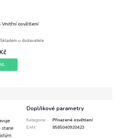
 Vnitřní osvětlení
Skladem u dodavatele
Kč
AIL
Doplňkové parametry
Kategorie
:
Přisazené osvětlení
avuje
EAN
:
8585040920423
e stane
čistým