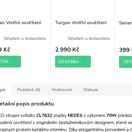
n Vnitřní osvětlení
Turgon Vnitřní osvětlení
Senan
Skladem u dodavatele
Skladem u dodavatele
9 Kč
2 990 Kč
399 
ETAIL
DET
DO KOŠÍKU
pis
Podobné (4)
Hodnocení
Diskuze
etailní popis produktu
D stropní svítidlo
CL7632
značky
NEDES
s výkonem
70W
předst
derní osvětlení s originálním šestiúhelníkovým designem, které s
razným prvkem každého interiéru. Díky elegantnímu provedení a 