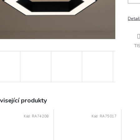
Detail
TI
visející produkty
Kód:
RA74208
Kód:
RA75017