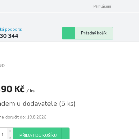
omu nebo bytu
Přihlášení
cká podpora:
Nákupní
Prázdný košík
30 344
košík
632
890 Kč
/ ks
á
adem u dodavatele
(
5 ks
)
e doručit do:
19.8.2026
PŘIDAT DO KOŠÍKU