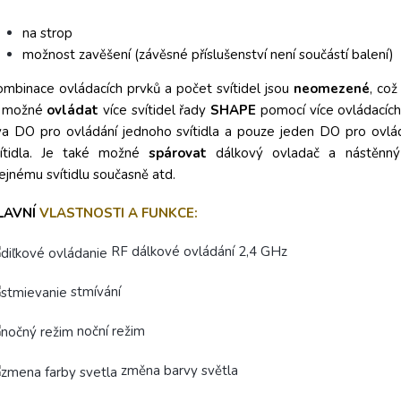
na strop
možnost zavěšení (závěsné příslušenství není součástí balení)
mbinace ovládacích prvků a počet svítidel jsou
neomezené
, co
e možné
ovládat
více svítidel řady
SHAPE
pomocí více ovládacích
a DO pro ovládání jednoho svítidla a pouze jeden DO pro ovlá
vítidla. Je také možné
spárovat
dálkový ovladač a nástěnný
ejnému svítidlu současně atd.
LAVNÍ
VLASTNOSTI A FUNKCE:
RF dálkové ovládání 2,4 GHz
stmívání
noční režim
změna barvy světla