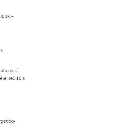
3000K –
ak
idlo musí
éle než 10 s
rgeticky