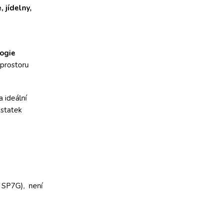
 jídelny,
ogie
 prostoru
a ideální
ostatek
SP7G), není