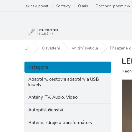
Přejít
Jak nakupovat
Kontakty
O nás
Obchodní podmínky
na
obsah
Domů
Osvětlení
Vnitřní svítidla
Přisazené o
LE
P
Přeskočit
o
Kategorie
kategorie
Prům
Neoh
s
hodn
t
Adaptéry, cestovní adaptéry a USB
produ
kabely
r
je
a
0,0
Antény, TV, Audio, Video
n
z
5
n
Autopříslušenství
hvězd
í
p
Baterie, zdroje a transformátory
a
n