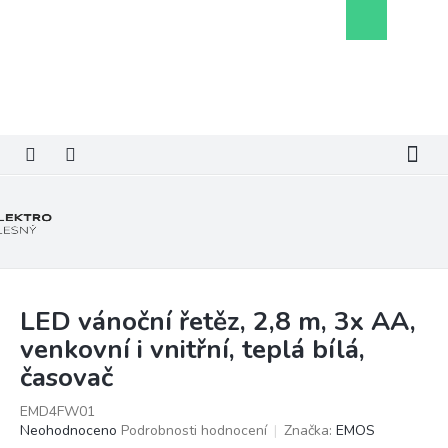
Přejít
Nákupní
na
košík
obsah
LED vánoční řetěz, 2,8 m, 3x AA,
venkovní i vnitřní, teplá bílá,
časovač
EMD4FW01
Průměrné
Neohodnoceno
Podrobnosti hodnocení
Značka:
EMOS