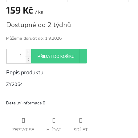
159 Kč
/ ks
Měrná
Dostupné do 2 týdnů
cena:
Můžeme doručit do:
1.9.2026
PŘIDAT DO KOŠÍKU
Popis produktu
ZY2054
Detailní informace
ZEPTAT SE
HLÍDAT
SDÍLET