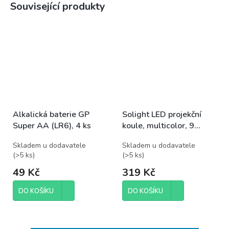
Související produkty
Alkalická baterie GP
Solight LED projekční
Super AA (LR6), 4 ks
koule, multicolor, 9
režimů, otáčení, USB, 4x
Skladem u dodavatele
Skladem u dodavatele
AAA
(
>5 ks
)
(
>5 ks
)
49 Kč
319 Kč
DO KOŠÍKU
DO KOŠÍKU