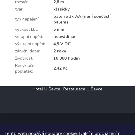
rozměr
:
2,8 m
tvar
:
klasický
baterie 3× AA (není součástí
typ napájení
:
balení)
velikost LED
:
5 mm
vstupní napětí
:
neuvádí se
výstupní napětí
:
4,5 V DC
záruční doba
:
2 roky
životnost
:
10 000 hodin
Recyklační
2.42 Kč
poplatek
:
Z
Hotel U Ševce
Restaurace U Ševce
á
p
a
t
í
Tento web používá soubory cookie. Dalším procházením