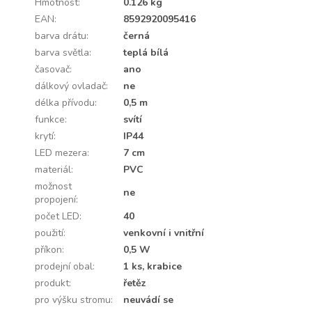
Hmotnost
:
0.126 kg
EAN
:
8592920095416
barva drátu
:
černá
barva světla
:
teplá bílá
časovač
:
ano
dálkový ovladač
:
ne
délka přívodu
:
0,5 m
funkce
:
svítí
krytí
:
IP44
LED mezera
:
7 cm
materiál
:
PVC
možnost
ne
propojení
:
počet LED
:
40
použití
:
venkovní i vnitřní
příkon
:
0,5 W
prodejní obal
:
1 ks, krabice
produkt
:
řetěz
pro výšku stromu
:
neuvádí se