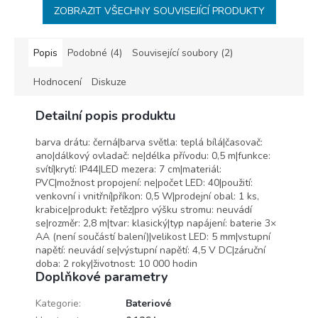
ZOBRAZIT VŠECHNY SOUVISEJÍCÍ PRODUKTY
Popis
Podobné (4)
Související soubory (2)
Hodnocení
Diskuze
Detailní popis produktu
barva drátu: černá|barva světla: teplá bílá|časovač:
ano|dálkový ovladač: ne|délka přívodu: 0,5 m|funkce:
svítí|krytí: IP44|LED mezera: 7 cm|materiál:
PVC|možnost propojení: ne|počet LED: 40|použití:
venkovní i vnitřní|příkon: 0,5 W|prodejní obal: 1 ks,
krabice|produkt: řetěz|pro výšku stromu: neuvádí
se|rozměr: 2,8 m|tvar: klasický|typ napájení: baterie 3×
AA (není součástí balení)|velikost LED: 5 mm|vstupní
napětí: neuvádí se|výstupní napětí: 4,5 V DC|záruční
doba: 2 roky|životnost: 10 000 hodin
Doplňkové parametry
Kategorie
:
Bateriové