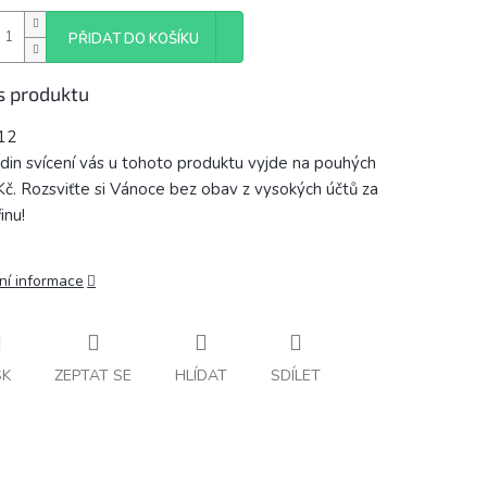
PŘIDAT DO KOŠÍKU
s produktu
12
din svícení vás u tohoto produktu vyjde na pouhých
Kč. Rozsviťte si Vánoce bez obav z vysokých účtů za
inu!
ní informace
SK
ZEPTAT SE
HLÍDAT
SDÍLET