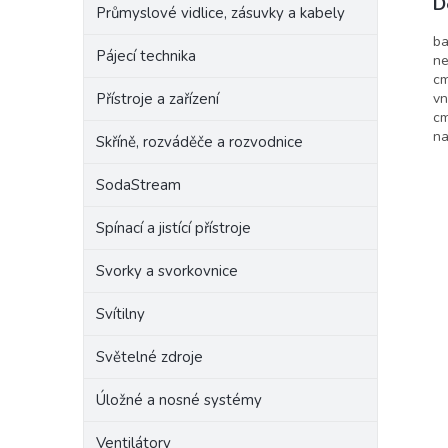
D
Průmyslové vidlice, zásuvky a kabely
ba
Pájecí technika
ne
cm
Přístroje a zařízení
vn
cm
na
Skříně, rozváděče a rozvodnice
SodaStream
Spínací a jistící přístroje
Svorky a svorkovnice
Svítilny
Světelné zdroje
Úložné a nosné systémy
Ventilátory