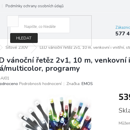
Podmínky ochrany osobních údajů
Jak správně vybrat osvětlení do d
Zákazni
577 4
HLEDAT
Síťové 230V
LED vánoční řetěz 2v1, 10 m, venkovní i vnitřní, s
D vánoční řetěz 2v1, 10 m, venkovní i
lá/multicolor, programy
AJ01
ěrné
odnoceno
Podrobnosti hodnocení
Značka:
EMOS
ocení
53
ktu
Měrn
Skl
cena:
iček.
Můžem