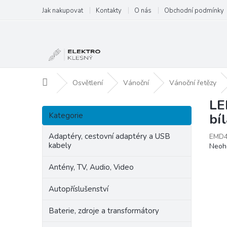
Přejít
Jak nakupovat
Kontakty
O nás
Obchodní podmínky
na
obsah
Domů
Osvětlení
Vánoční
Vánoční řetězy
LE
P
Přeskočit
o
Kategorie
bí
kategorie
s
t
Adaptéry, cestovní adaptéry a USB
EMD4
kabely
Prům
Neoh
r
hodn
a
produ
Antény, TV, Audio, Video
n
je
n
0,0
Autopříslušenství
í
z
p
5
Baterie, zdroje a transformátory
hvězd
a
n