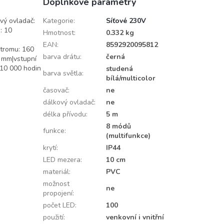
Doplňkové parametry
ový ovladač:
Kategorie
:
Síťové 230V
: 10
Hmotnost
:
0.332 kg
EAN
:
8592920095812
 stromu: 160
barva drátu
:
černá
5 mm|vstupní
 10 000 hodin
studená
barva světla
:
bílá/multicolor
časovač
:
ne
dálkový ovladač
:
ne
délka přívodu
:
5 m
8 módů
funkce
:
(multifunkce)
krytí
:
IP44
LED mezera
:
10 cm
materiál
:
PVC
možnost
ne
propojení
:
počet LED
:
100
použití
:
venkovní i vnitřní