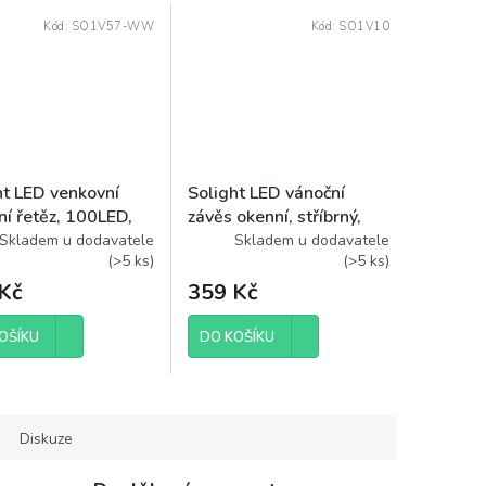
Kód:
SO1V57-WW
Kód:
SO1V10
ht LED venkovní
Solight LED vánoční
ní řetěz, 100LED,
závěs okenní, stříbrný,
3m přívod, 8 funkcí,
300x mini LED, časovač,
Skladem u dodavatele
Skladem u dodavatele
(
>5 ks
)
(
>5 ks
)
3x AA, teplá bílá
8 funkcí, USB
Kč
359 Kč
OŠÍKU
DO KOŠÍKU
Diskuze