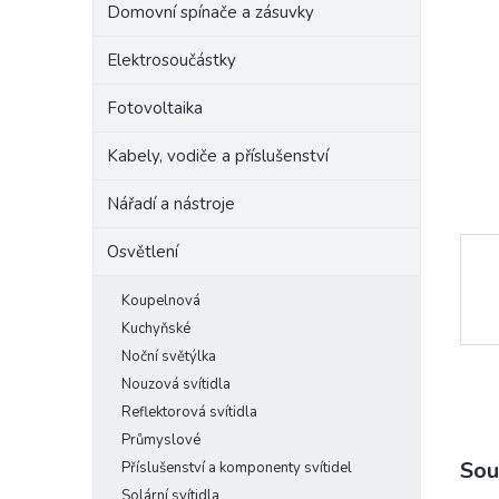
Domovní spínače a zásuvky
e
l
Elektrosoučástky
Fotovoltaika
Kabely, vodiče a příslušenství
Nářadí a nástroje
Osvětlení
Koupelnová
Kuchyňské
Noční světýlka
Nouzová svítidla
Reflektorová svítidla
Průmyslové
Sou
Příslušenství a komponenty svítidel
Solární svítidla