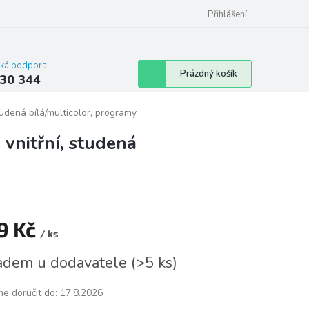
omu nebo bytu
Přihlášení
cká podpora:
Nákupní
Prázdný košík
30 344
košík
tudená bílá/multicolor, programy
 vnitřní, studená
9 Kč
/ ks
á
adem u dodavatele
(
>5 ks
)
e doručit do:
17.8.2026