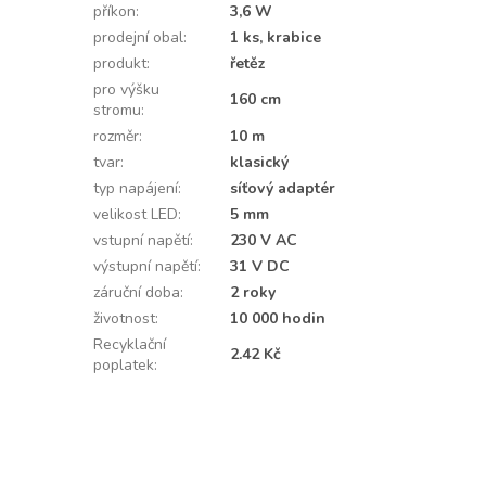
příkon
:
3,6 W
prodejní obal
:
1 ks, krabice
produkt
:
řetěz
pro výšku
160 cm
stromu
:
rozměr
:
10 m
tvar
:
klasický
typ napájení
:
síťový adaptér
velikost LED
:
5 mm
vstupní napětí
:
230 V AC
výstupní napětí
:
31 V DC
záruční doba
:
2 roky
životnost
:
10 000 hodin
Recyklační
2.42 Kč
poplatek
: