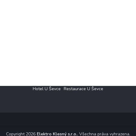
Hotel U Ševce
Restaurace U Ševce
Copyright 2026
Elektro Klesný s.r.o.
. Všechna práva vyhrazena.