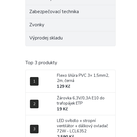
Zabezpečovací technika
Zvonky
Výprodej skladu
Top 3 produkty
Flexo šňůra PVC 3× 1,5mm2,
2m, černá
129 Kč
Žárovka 6,3V/0,3A E10 do
trafopájek ETP
19 Kč
LED svítidlo + stropní
ventilátor + dálkový ovladač
72W - LCL6352
2 590 Kč