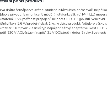
etailní popis produktu
rva drátu: černá|barva světla: studená bílá/multicolor|časovač: ne|dálk
|délka přívodu: 5 m|funkce: 8 módů (multifunkce)|krytí: IP44|LED mezera
|materiál: PVC|možnost propojení: ne|počet LED: 100|použití: venkovní i
itřní|příkon: 3,6 W|prodejní obal: 1 ks, krabice|produkt: řetěz|pro výšku
|rozměr: 10 m|tvar: klasický|typ napájení: síťový adaptér|velikost LED: 
pětí: 230 V AC|výstupní napětí: 31 V DC|záruční doba: 2 roky|životnost: