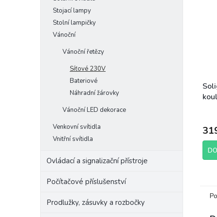
Stojací lampy
Stolní lampičky
Vánoční
Vánoční řetězy
Síťové 230V
Bateriové
Soli
Náhradní žárovky
koul
reži
Vánoční LED dekorace
AA
Venkovní svítidla
31
Vnitřní svítidla
DO
Ovládací a signalizační přístroje
Počítačové příslušenství
Po
Prodlužky, zásuvky a rozbočky