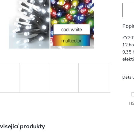
Popi
ZY20
12 ho
0,35 
elektř
Detail
TI
visející produkty