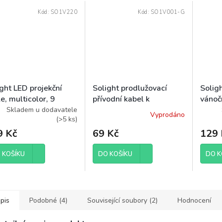
Kód:
SO1V220
Kód:
SO1V001-G
ght LED projekční
Solight prodlužovací
Solig
e, multicolor, 9
přívodní kabel k
vánoč
mů, otáčení, USB, 4x
vánočním řetězům, 5m
10m, 
Skladem u dodavatele
Vyprodáno
(
>5 ks
)
A
IP44, 
9 Kč
69 Kč
129 
 KOŠÍKU
DO KOŠÍKU
DO K
pis
Podobné (4)
Související soubory (2)
Hodnocení