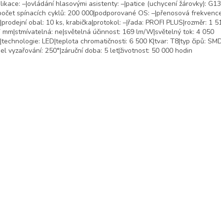
likace: –|ovládání hlasovými asistenty: –|patice (uchycení žárovky): G13
počet spínacích cyklů: 200 000|podporované OS: –|přenosová frekvence:
prodejní obal: 10 ks, krabička|protokol: –|řada: PROFI PLUS|rozměr: 1 5
 mm|stmívatelná: ne|světelná účinnost: 169 lm/W|světelný tok: 4 050
|technologie: LED|teplota chromatičnosti: 6 500 K|tvar: T8|typ čipů: SMD|
el vyzařování: 250°|záruční doba: 5 let|životnost: 50 000 hodin