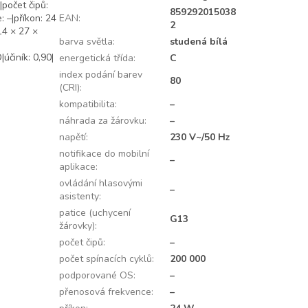
|počet čipů:
859292015038
 –|příkon: 24
EAN
:
2
14 × 27 ×
barva světla
:
studená bílá
účiník: 0,90|
energetická třída
:
C
index podání barev
80
(CRI)
:
kompatibilita
:
–
náhrada za žárovku
:
–
napětí
:
230 V~/50 Hz
notifikace do mobilní
–
aplikace
:
ovládání hlasovými
–
asistenty
:
patice (uchycení
G13
žárovky)
:
počet čipů
:
–
počet spínacích cyklů
:
200 000
podporované OS
:
–
přenosová frekvence
:
–