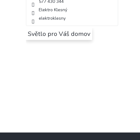
577 430 344
Elektro Klesný
elektroklesny
Světlo pro Váš domov
Z