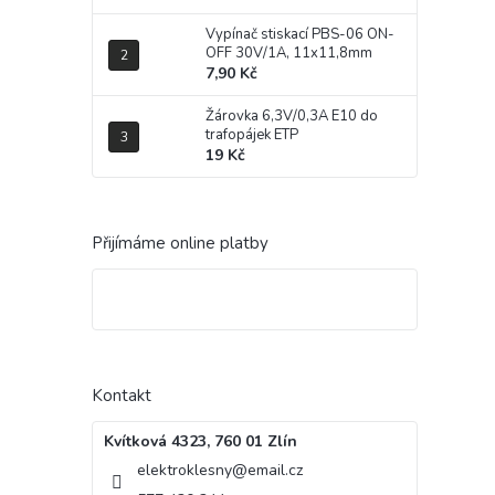
Vypínač stiskací PBS-06 ON-
OFF 30V/1A, 11x11,8mm
7,90 Kč
Žárovka 6,3V/0,3A E10 do
trafopájek ETP
19 Kč
Přijímáme online platby
Kontakt
Kvítková 4323, 760 01 Zlín
elektroklesny
@
email.cz