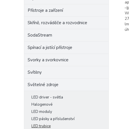
ap
–|
Přístroje a zařízení
W|
27
Skříně, rozváděče a rozvodnice
lm
úh
SodaStream
Spínací a jistící přístroje
Svorky a svorkovnice
Svítilny
Světelné zdroje
LED driver - světla
Halogenové
LED moduly
LED pásky a příslušenství
LED trubice