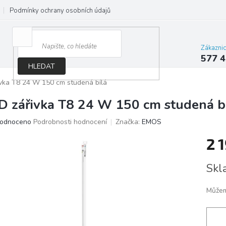
Podmínky ochrany osobních údajů
Jak správně vybrat osvětlení do d
Zákazni
577 4
HLEDAT
ivka T8 24 W 150 cm studená bílá
D zářivka T8 24 W 150 cm studená b
ěrné
odnoceno
Podrobnosti hodnocení
Značka:
EMOS
ocení
2 
ktu
Měrn
Skl
cena:
iček.
Můžem