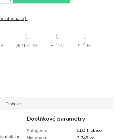
ní informace
SK
ZEPTAT SE
HLÍDAT
SDÍLET
Diskuze
Doplňkové parametry
Kategorie
:
LED trubice
do mobilní
Hmotnost
:
3.745 kg