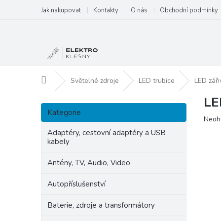
Přejít
Jak nakupovat
Kontakty
O nás
Obchodní podmínky
na
obsah
Domů
Světelné zdroje
LED trubice
LED zář
LE
P
Přeskočit
o
Kategorie
kategorie
Prům
Neoh
s
hodn
t
Adaptéry, cestovní adaptéry a USB
produ
kabely
r
je
a
0,0
Antény, TV, Audio, Video
n
z
5
n
Autopříslušenství
hvězd
í
p
Baterie, zdroje a transformátory
a
n