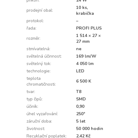
příkon
:
24 W
10 ks,
prodejní obal
:
krabička
protokol
:
–
řada
:
PROFI PLUS
1 514 × 27 ×
rozměr
:
27 mm
stmívatelná
:
ne
světelná účinnost
:
169 lm/W
světelný tok
:
4 050 lm
technologie
:
LED
teplota
6 500 K
chromatičnosti
:
tvar
:
T8
typ čipů
:
SMD
účiník
:
0,90
úhel vyzařování
:
250°
záruční doba
:
5 let
životnost
:
50 000 hodin
Recyklační poplatek
:
2.42 Kč