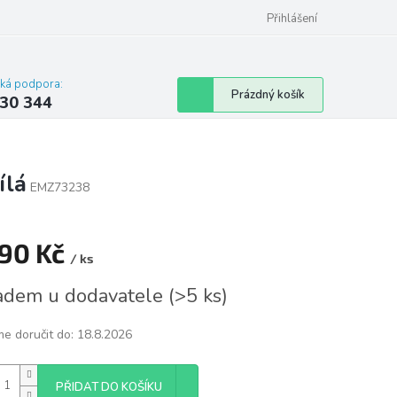
omu nebo bytu
Přihlášení
cká podpora:
Nákupní
Prázdný košík
30 344
košík
ílá
EMZ73238
190 Kč
/ ks
á
adem u dodavatele
(
>5 ks
)
e doručit do:
18.8.2026
PŘIDAT DO KOŠÍKU