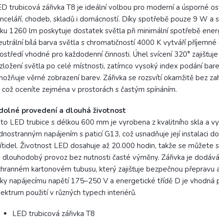
D trubicová zářivka T8 je ideální volbou pro moderní a úsporné os
nceláří, chodeb, skladů i domácností. Díky spotřebě pouze 9 W a
ku 1260 lm poskytuje dostatek světla při minimální spotřebě ener
utrální bílá barva světla s chromatičností 4000 K vytváří příjemné
ostředí vhodné pro každodenní činnosti. Úhel svícení 320° zajišťu
zložení světla po celé místnosti, zatímco vysoký index podání bar
ožňuje věrné zobrazení barev. Zářivka se rozsvítí okamžitě bez zah
, což oceníte zejména v prostorách s častým spínáním.
dolné provedení a dlouhá životnost
to LED trubice s délkou 600 mm je vyrobena z kvalitního skla a 
dnostranným napájením s paticí G13, což usnadňuje její instalaci d
ítidel. Životnost LED dosahuje až 20.000 hodin, takže se můžete 
 dlouhodobý provoz bez nutnosti časté výměny. Zářivka je dodáv
hranném kartonovém tubusu, který zajišťuje bezpečnou přepravu a
ky napájecímu napětí 175–250 V a energetické třídě D je vhodná p
ektrum použití v různých typech interiérů.
LED trubicová zářivka T8