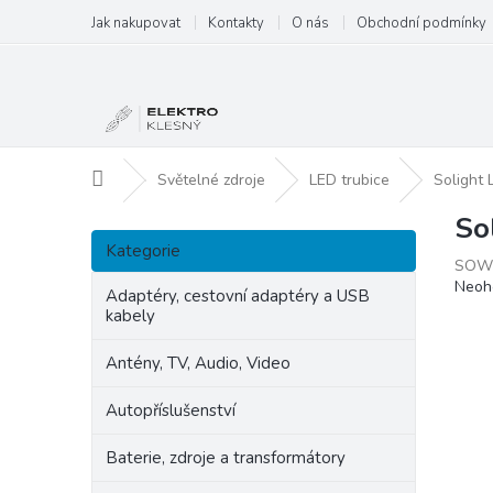
Přejít
Jak nakupovat
Kontakty
O nás
Obchodní podmínky
na
obsah
Domů
Světelné zdroje
LED trubice
Solight 
So
P
Přeskočit
o
Kategorie
kategorie
SOW
s
Prům
Neoh
t
Adaptéry, cestovní adaptéry a USB
hodn
kabely
r
produ
a
je
Antény, TV, Audio, Video
n
0,0
z
n
Autopříslušenství
5
í
hvězd
p
Baterie, zdroje a transformátory
a
n