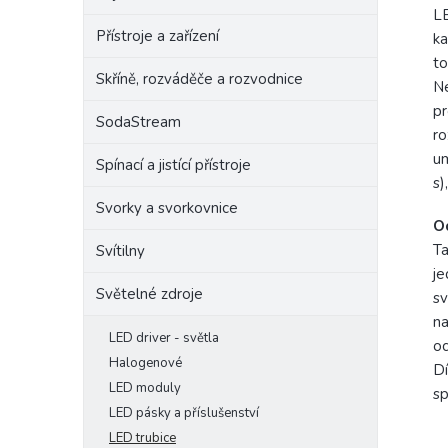
LE
Přístroje a zařízení
ka
to
Skříně, rozváděče a rozvodnice
Ne
pr
SodaStream
ro
um
Spínací a jistící přístroje
s)
Svorky a svorkovnice
O
Ta
Svítilny
je
Světelné zdroje
sv
na
LED driver - světla
oc
Halogenové
Dí
LED moduly
sp
LED pásky a příslušenství
LED trubice