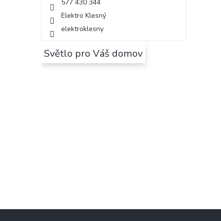
577 430 344
Elektro Klesný
elektroklesny
Světlo pro Váš domov
Z