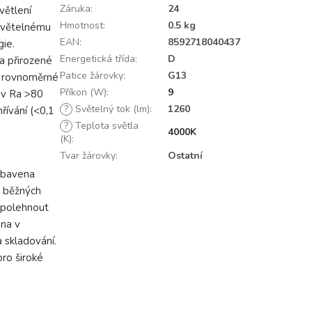
Záruka
:
24
větlení
Hmotnost
:
0.5 kg
 světelnému
EAN
:
8592718040437
gie.
Energetická třída
:
D
 a přirozené
Patice žárovky
:
G13
je rovnoměrné
Příkon (W)
:
9
ev Ra >80
?
Světelný tok (lm)
:
1260
řívání (<0,1
?
Teplota světla
4000K
(K)
:
Tvar žárovky
:
Ostatní
vybavena
o běžných
spolehnout
ána v
 skladování.
ro široké