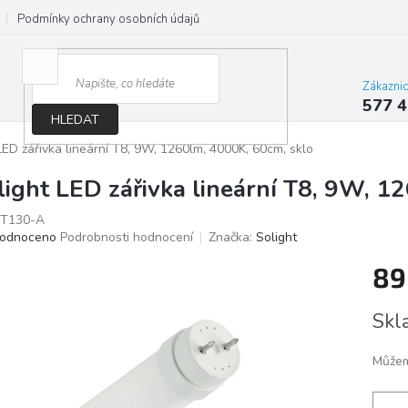
Podmínky ochrany osobních údajů
Jak správně vybrat osvětlení do d
Zákazni
577 4
HLEDAT
LED zářivka lineární T8, 9W, 1260lm, 4000K, 60cm, sklo
light LED zářivka lineární T8, 9W, 1
T130-A
ěrné
odnoceno
Podrobnosti hodnocení
Značka:
Solight
ocení
89
ktu
Měrn
Skl
cena:
iček.
Můžem