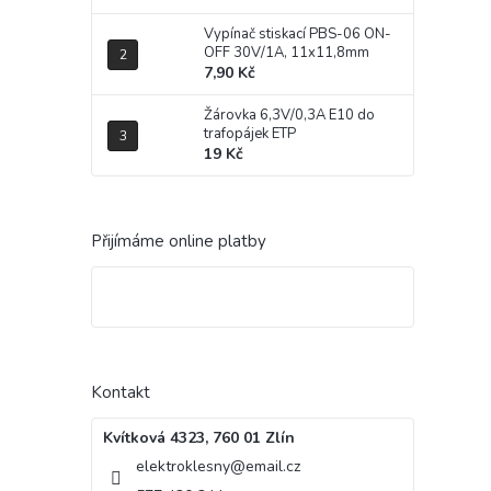
Vypínač stiskací PBS-06 ON-
OFF 30V/1A, 11x11,8mm
7,90 Kč
Žárovka 6,3V/0,3A E10 do
trafopájek ETP
19 Kč
Přijímáme online platby
Kontakt
Kvítková 4323, 760 01 Zlín
elektroklesny
@
email.cz