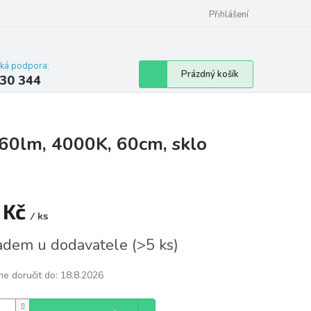
omu nebo bytu
Přihlášení
cká podpora:
Nákupní
Prázdný košík
30 344
košík
260lm, 4000K, 60cm, sklo
 Kč
/ ks
á
adem u dodavatele
(
>5 ks
)
e doručit do:
18.8.2026