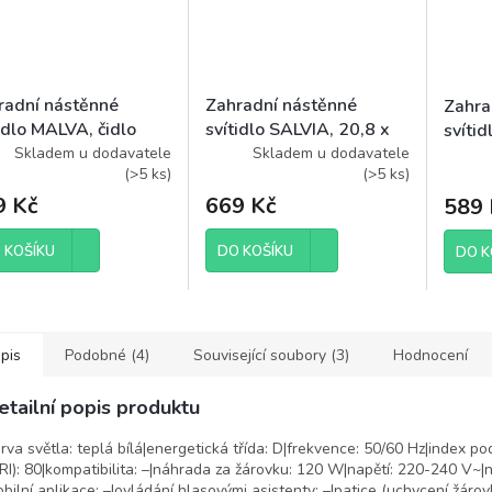
radní nástěnné
Zahradní nástěnné
Zahra
idlo MALVA, čidlo
svítidlo SALVIA, 20,8 x
svíti
mraku, 13 x 12,5 x
16 x 28,5 cm, 1 x E27,
x 24,
Skladem u dodavatele
Skladem u dodavatele
(
>5 ks
)
(
>5 ks
)
cm, 1 x E27, 15 W
15 W
9 Kč
669 Kč
589 
 KOŠÍKU
DO KOŠÍKU
DO K
pis
Podobné (4)
Související soubory (3)
Hodnocení
etailní popis produktu
rva světla: teplá bílá|energetická třída: D|frekvence: 50/60 Hz|index p
RI): 80|kompatibilita: –|náhrada za žárovku: 120 W|napětí: 220-240 V~|n
bilní aplikace: –|ovládání hlasovými asistenty: –|patice (uchycení žárov