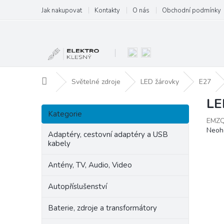
Přejít
Jak nakupovat
Kontakty
O nás
Obchodní podmínky
na
obsah
Domů
Světelné zdroje
LED žárovky
E27
LE
P
Přeskočit
o
Kategorie
kategorie
EMZ
s
Prům
Neoh
t
Adaptéry, cestovní adaptéry a USB
hodn
kabely
r
produ
a
je
Antény, TV, Audio, Video
n
0,0
z
n
Autopříslušenství
5
í
hvězd
p
Baterie, zdroje a transformátory
a
n