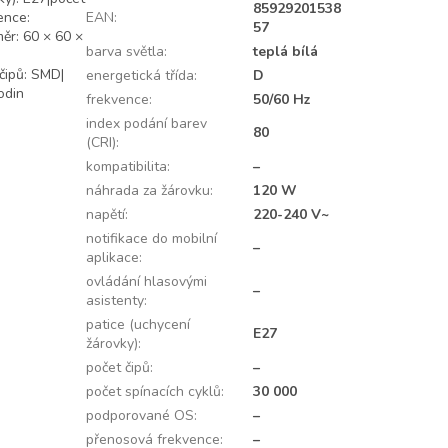
85929201538
ence:
EAN
:
57
měr: 60 × 60 ×
barva světla
:
teplá bílá
 čipů: SMD|
energetická třída
:
D
odin
frekvence
:
50/60 Hz
index podání barev
80
(CRI)
:
kompatibilita
:
–
náhrada za žárovku
:
120 W
napětí
:
220-240 V~
notifikace do mobilní
–
aplikace
:
ovládání hlasovými
–
asistenty
:
patice (uchycení
E27
žárovky)
:
počet čipů
:
–
počet spínacích cyklů
:
30 000
podporované OS
:
–
přenosová frekvence
:
–