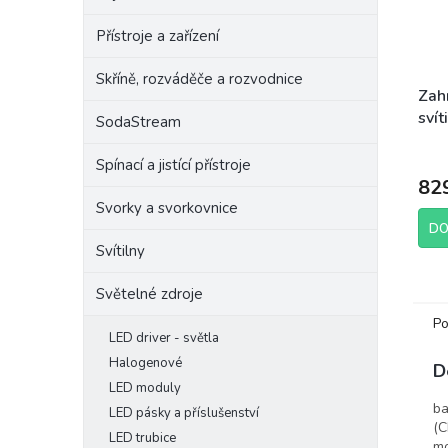
Přístroje a zařízení
Skříně, rozváděče a rozvodnice
Zah
svít
SodaStream
sou
28 
Spínací a jistící přístroje
82
Svorky a svorkovnice
DO
Svítilny
Světelné zdroje
Po
LED driver - světla
Halogenové
D
LED moduly
ba
LED pásky a příslušenství
(C
LED trubice
mo