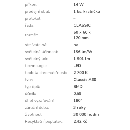
příkon
:
14 W
prodejní obal
:
1 ks, krabička
protokol
:
–
řada
:
CLASSIC
60 × 60 ×
rozměr
:
120 mm
stmívatelná
:
ne
světelná účinnost
:
136 lm/W
světelný tok
:
1 901 lm
technologie
:
LED
teplota chromatičnosti
:
2 700 K
tvar
:
Classic A60
typ čipů
:
SMD
účiník
:
0,59
úhel vyzařování
:
180°
záruční doba
:
3 roky
životnost
:
30 000 hodin
Recyklační poplatek
:
2.42 Kč