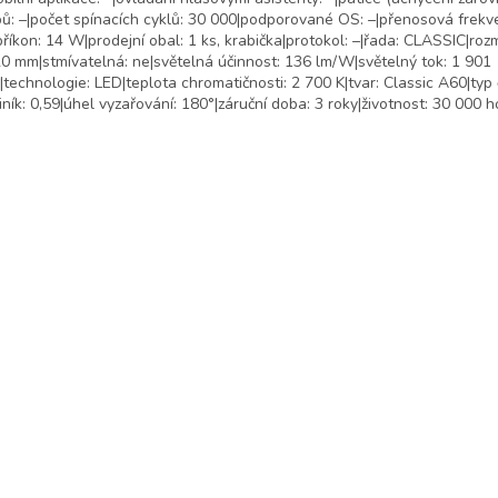
pů: –|počet spínacích cyklů: 30 000|podporované OS: –|přenosová frekv
příkon: 14 W|prodejní obal: 1 ks, krabička|protokol: –|řada: CLASSIC|roz
0 mm|stmívatelná: ne|světelná účinnost: 136 lm/W|světelný tok: 1 901
|technologie: LED|teplota chromatičnosti: 2 700 K|tvar: Classic A60|typ
iník: 0,59|úhel vyzařování: 180°|záruční doba: 3 roky|životnost: 30 000 h