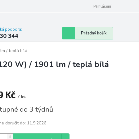
omu nebo bytu
Přihlášení
cká podpora:
Nákupní
Prázdný košík
30 344
košík
m / teplá bílá
120 W) / 1901 lm / teplá bílá
9 Kč
/ ks
á
tupné do 3 týdnů
e doručit do:
11.9.2026