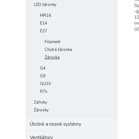
LED žárovky
či
–|
MR16
12
lm
E14
úč
E27
Filament
Chytrá žárovka
Žárovka
G4
G9
GU10
R7s
Zářivky
Žárovky
Úložné a nosné systémy
Ventilátory