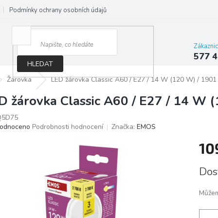
Podmínky ochrany osobních údajů
Jak správně vybrat osvětlení do d
Zákazni
577 4
HLEDAT
Žárovka
LED žárovka Classic A60 / E27 / 14 W (120 W) / 1901 l
D žárovka Classic A60 / E27 / 14 W (
Q5D75
ěrné
odnoceno
Podrobnosti hodnocení
Značka:
EMOS
ocení
10
ktu
Měrn
Dos
cena:
iček.
Můžem