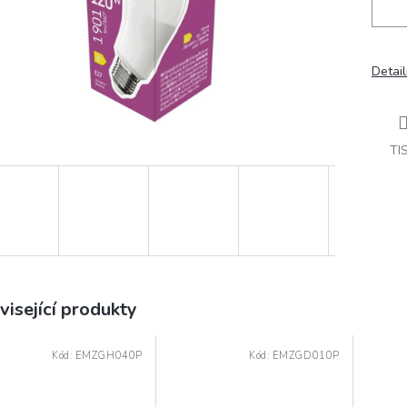
Detail
TI
visející produkty
Kód:
EMZGH040P
Kód:
EMZGD010P