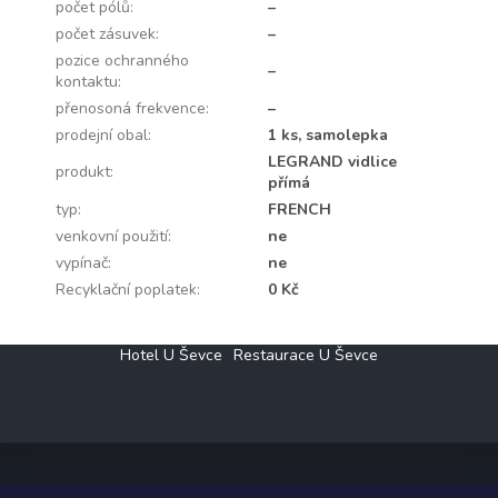
počet pólů
:
–
počet zásuvek
:
–
pozice ochranného
–
kontaktu
:
přenosoná frekvence
:
–
prodejní obal
:
1 ks, samolepka
LEGRAND vidlice
produkt
:
přímá
typ
:
FRENCH
venkovní použití
:
ne
vypínač
:
ne
Recyklační poplatek
:
0 Kč
Z
Hotel U Ševce
Restaurace U Ševce
á
p
a
t
í