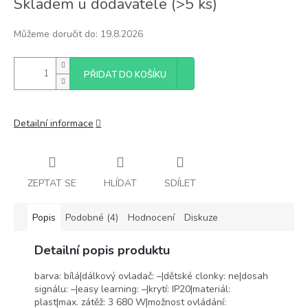
Skladem u dodavatele
(
>5 ks
)
cena:
Můžeme doručit do:
19.8.2026
PŘIDAT DO KOŠÍKU
Detailní informace
ZEPTAT SE
HLÍDAT
SDÍLET
Popis
Podobné (4)
Hodnocení
Diskuze
Detailní popis produktu
barva: bílá|dálkový ovladač: –|dětské clonky: ne|dosah
signálu: –|easy learning: –|krytí: IP20|materiál:
plast|max. zátěž: 3 680 W|možnost ovládání: