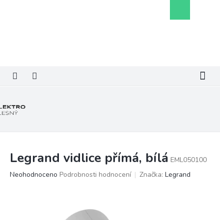
Přejít
Nákupní
na
košík
obsah
Legrand vidlice přímá, bílá
EML050100
Průměrné
Neohodnoceno
Podrobnosti hodnocení
Značka:
Legrand
hodnocení
produktu
je
0,0