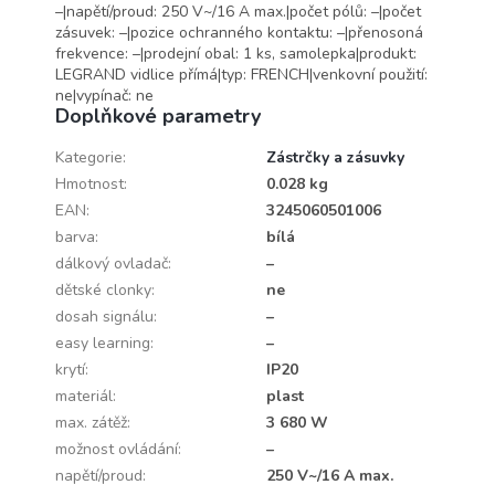
–|napětí/proud: 250 V~/16 A max.|počet pólů: –|počet
zásuvek: –|pozice ochranného kontaktu: –|přenosoná
frekvence: –|prodejní obal: 1 ks, samolepka|produkt:
LEGRAND vidlice přímá|typ: FRENCH|venkovní použití:
ne|vypínač: ne
Doplňkové parametry
Kategorie
:
Zástrčky a zásuvky
Hmotnost
:
0.028 kg
EAN
:
3245060501006
barva
:
bílá
dálkový ovladač
:
–
dětské clonky
:
ne
dosah signálu
:
–
easy learning
:
–
krytí
:
IP20
materiál
:
plast
max. zátěž
:
3 680 W
možnost ovládání
:
–
napětí/proud
:
250 V~/16 A max.