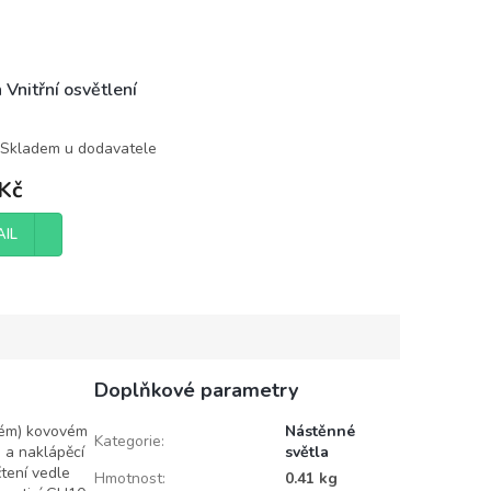
 Vnitřní osvětlení
Skladem u dodavatele
Kč
AIL
Doplňkové parametry
vém) kovovém
Nástěnné
Kategorie
:
o a naklápěcí
světla
čtení vedle
Hmotnost
:
0.41 kg