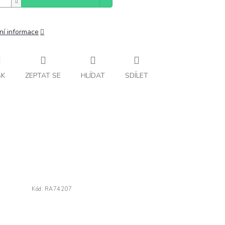
ní informace
SK
ZEPTAT SE
HLÍDAT
SDÍLET
Kód:
RA74207