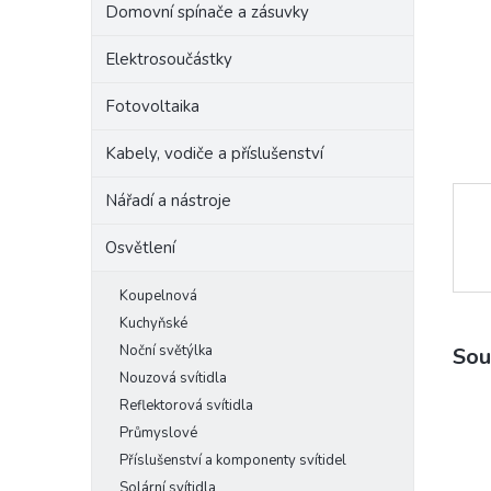
Domovní spínače a zásuvky
e
l
Elektrosoučástky
Fotovoltaika
Kabely, vodiče a příslušenství
Nářadí a nástroje
Osvětlení
Koupelnová
Kuchyňské
Noční světýlka
Sou
Nouzová svítidla
Reflektorová svítidla
Průmyslové
Příslušenství a komponenty svítidel
Solární svítidla