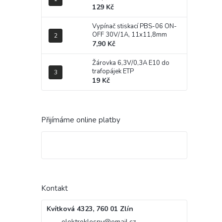
129 Kč
Vypínač stiskací PBS-06 ON-
OFF 30V/1A, 11x11,8mm
7,90 Kč
Žárovka 6,3V/0,3A E10 do
trafopájek ETP
19 Kč
Přijímáme online platby
Kontakt
Kvítková 4323, 760 01 Zlín
elektroklesny
@
email.cz