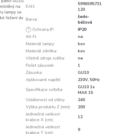
 paticí GU10,
5996595731
umístěný na
EAN
:
120
ry lampy se
šedo-
ké řešení do
Barva
:
béžová
?
Ochrana IP
:
IP20
Wi-Fi
:
ne
Materiál lampy
:
kov
Materiál stínítka
:
kov
Včetně zdroje světla
:
ne
Počet zásuviek
:
1
Zásuvka
:
GU10
Aplikované napětí
:
230V, 50Hz
GU10 1x
Specifikace svítidla
:
MAX 15
Vzdálenost od stěny
:
240
Výška produktu Z (mm)
:
200
Jedinečná velikost
12
krabice X (cm)
:
Jedinečná velikost
9
krabice Y (cm)
: