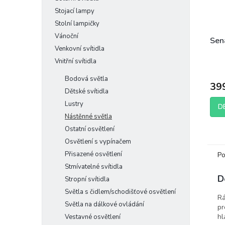
Stojací lampy
Stolní lampičky
Vánoční
Sena
Venkovní svítidla
Vnitřní svítidla
Bodová světla
39
Dětské svítidla
Lustry
D
Nástěnné světla
Ostatní osvětlení
Osvětlení s vypínačem
Přisazené osvětlení
Po
Stmívatelné svítidla
D
Stropní svítidla
Světla s čidlem/schodišťové osvětlení
Rá
Světla na dálkové ovládání
pr
hl
Vestavné osvětlení