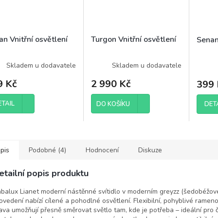
n Vnitřní osvětlení
Turgon Vnitřní osvětlení
Senan
Skladem u dodavatele
Skladem u dodavatele
9 Kč
2 990 Kč
399 
ETAIL
DET
DO KOŠÍKU
pis
Podobné (4)
Hodnocení
Diskuze
etailní popis produktu
balux Lianet moderní nástěnné svítidlo v moderním greyzz (šedobéžo
ovedení nabízí cílené a pohodlné osvětlení. Flexibilní, pohyblivé ramen
ava umožňují přesně směrovat světlo tam, kde je potřeba – ideální pro 