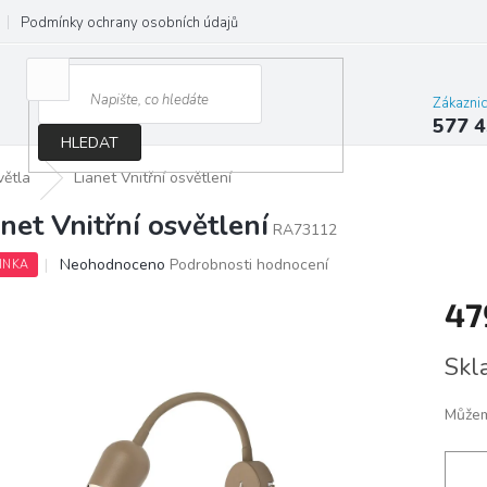
Podmínky ochrany osobních údajů
Jak správně vybrat osvětlení do d
Zákazni
577 4
HLEDAT
větla
Lianet Vnitřní osvětlení
anet Vnitřní osvětlení
RA73112
Průměrné
Neohodnoceno
Podrobnosti hodnocení
INKA
hodnocení
produktu
47
je
0,0
Měrn
Skl
z
cena:
5
hvězdiček.
Můžem