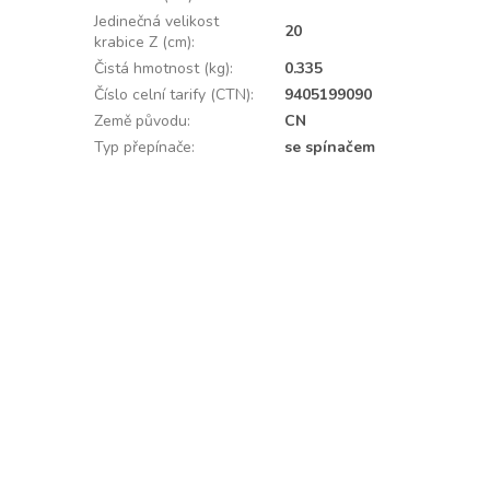
Jedinečná velikost
20
krabice Z (cm)
:
Čistá hmotnost (kg)
:
0.335
Číslo celní tarify (CTN)
:
9405199090
Země původu
:
CN
Typ přepínače
:
se spínačem