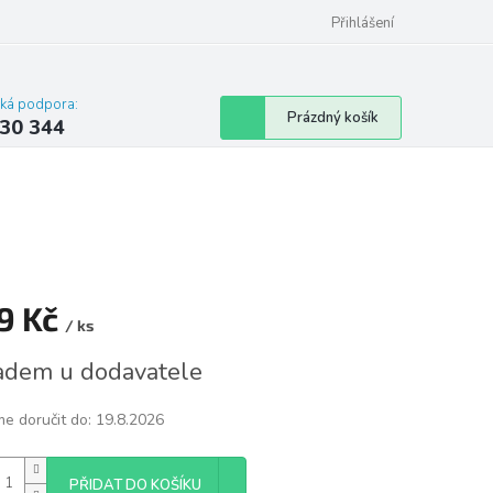
omu nebo bytu
Přihlášení
cká podpora:
Nákupní
Prázdný košík
30 344
košík
9 Kč
/ ks
á
adem u dodavatele
e doručit do:
19.8.2026
PŘIDAT DO KOŠÍKU