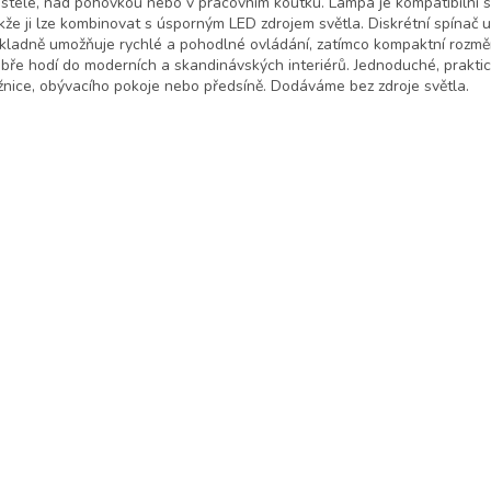
stele, nad pohovkou nebo v pracovním koutku. Lampa je kompatibilní s
kže ji lze kombinovat s úsporným LED zdrojem světla. Diskrétní spínač 
kladně umožňuje rychlé a pohodlné ovládání, zatímco kompaktní rozmě
bře hodí do moderních a skandinávských interiérů. Jednoduché, praktic
žnice, obývacího pokoje nebo předsíně. Dodáváme bez zdroje světla.