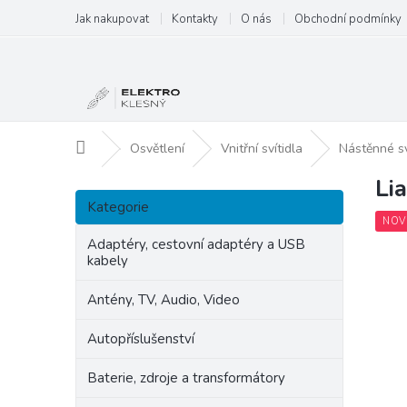
Přejít
Jak nakupovat
Kontakty
O nás
Obchodní podmínky
na
obsah
Domů
Osvětlení
Vnitřní svítidla
Nástěnné s
Li
P
Přeskočit
o
Kategorie
kategorie
s
NOV
t
Adaptéry, cestovní adaptéry a USB
kabely
r
a
Antény, TV, Audio, Video
n
n
Autopříslušenství
í
p
Baterie, zdroje a transformátory
a
n