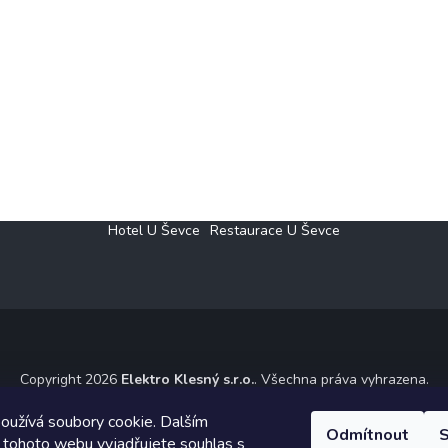
Hotel U Ševce
Restaurace U Ševce
Copyright 2026
Elektro Klesný s.r.o.
. Všechna práva vyhrazena.
ický návrh vytvořil a na Shoptet implementoval
Tomáš Hlad
&
Shoptet
oužívá soubory cookie. Dalším
Odmítnout
S
 tohoto webu vyjadřujete souhlas s