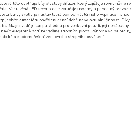
astové tělo doplňuje bílý plastový difuzor, který zajišťuje rovnoměrné ro
ětla. Vestavěná LED technologie zaručuje úsporný a pohodlný provoz, 
plota barvy světla je nastavitelná pomocí nástěnného vypínače – snad
izpůsobíte atmosféru osvětlení denní době nebo aktuální činnosti. Díky
oti stříkající vodě je lampa vhodná pro venkovní použití, její nenápadný,
 navíc elegantně hodí ke většině stropních ploch. Výborná volba pro ty,
aktické a moderní řešení venkovního stropního osvětlení.