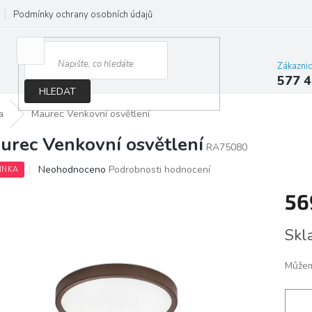
Podmínky ochrany osobních údajů
Jak správně vybrat osvětlení do d
Zákazni
577 4
HLEDAT
a
Maurec Venkovní osvětlení
urec Venkovní osvětlení
RA75080
Průměrné
Neohodnoceno
Podrobnosti hodnocení
INKA
hodnocení
produktu
56
je
0,0
Měrn
Skl
z
cena:
5
hvězdiček.
Můžem