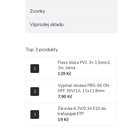
Zvonky
Výprodej skladu
Top 3 produkty
Flexo šňůra PVC 3× 1,5mm2,
2m, černá
129 Kč
Vypínač stiskací PBS-06 ON-
OFF 30V/1A, 11x11,8mm
7,90 Kč
Žárovka 6,3V/0,3A E10 do
trafopájek ETP
19 Kč