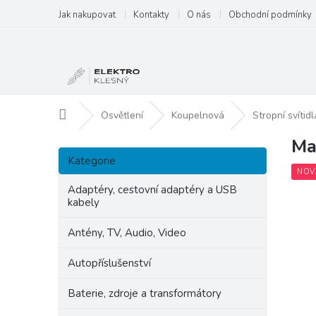
Přejít
Jak nakupovat
Kontakty
O nás
Obchodní podmínky
na
obsah
Domů
Osvětlení
Koupelnová
Stropní svítidl
Ma
P
Přeskočit
o
Kategorie
kategorie
s
NOV
t
Adaptéry, cestovní adaptéry a USB
kabely
r
a
Antény, TV, Audio, Video
n
n
Autopříslušenství
í
p
Baterie, zdroje a transformátory
a
n