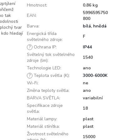
zptýlení
Hmotnost
:
0.86 kg
přičemž
5996595750
no tak
EAN
:
800
 odolnosti
Barva
:
bílá
,
hnědá
 plochý tvar
 kdo hledají
Energická třída
F
světelného zdroje
:
?
Ochrana IP
:
IP44
Světelný tok světelného
1540
zdroje (lm)
:
Technologie LED
:
ano
?
Teplota světla (K)
:
3000-6000K
Wi-Fi
:
ne
Změna teploty světla
:
ano
BARVA SVĚTLA
:
variabilní
Specifikace zdroje
18
světla
:
Materiál lampy
:
plast
Materiál stínítka
:
plast
Životnost světelného
15000
zdroje (h)
: