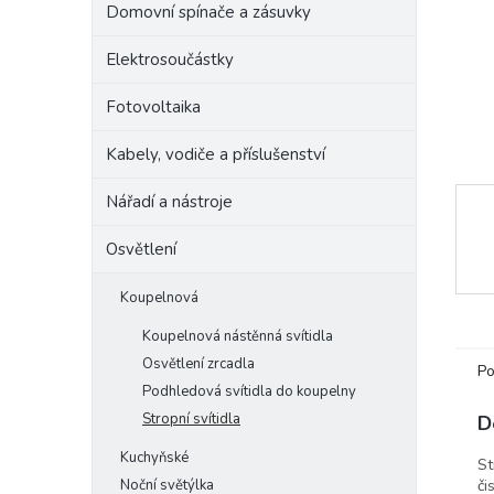
Domovní spínače a zásuvky
e
l
Elektrosoučástky
Fotovoltaika
Kabely, vodiče a příslušenství
Nářadí a nástroje
Osvětlení
Koupelnová
Koupelnová nástěnná svítidla
Osvětlení zrcadla
Po
Podhledová svítidla do koupelny
Stropní svítidla
D
Kuchyňské
St
Noční světýlka
či