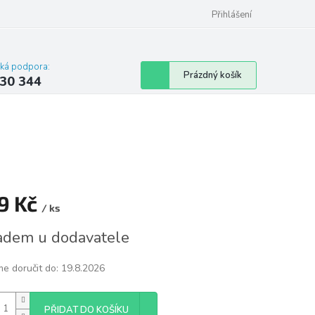
omu nebo bytu
Přihlášení
cká podpora:
Nákupní
Prázdný košík
30 344
košík
9 Kč
/ ks
á
adem u dodavatele
e doručit do:
19.8.2026
PŘIDAT DO KOŠÍKU