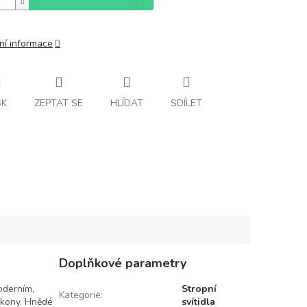
ní informace
SK
ZEPTAT SE
HLÍDAT
SDÍLET
Doplňkové parametry
oderním,
Stropní
Kategorie
:
lkony. Hnědé
svítidla