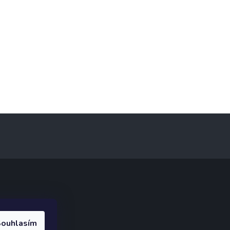
ak.cz
.
ouhlasím