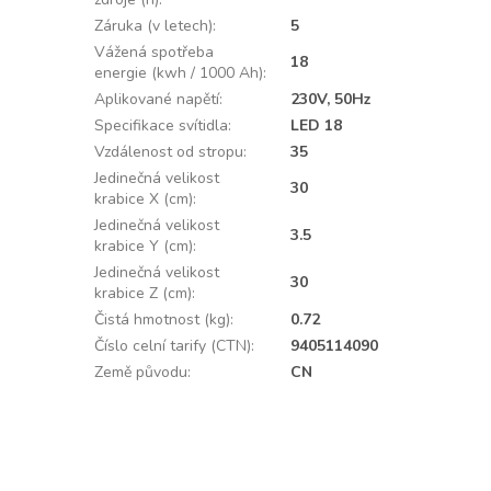
Záruka (v letech)
:
5
Vážená spotřeba
18
energie (kwh / 1000 Ah)
:
Aplikované napětí
:
230V, 50Hz
Specifikace svítidla
:
LED 18
Vzdálenost od stropu
:
35
Jedinečná velikost
30
krabice X (cm)
:
Jedinečná velikost
3.5
krabice Y (cm)
:
Jedinečná velikost
30
krabice Z (cm)
:
Čistá hmotnost (kg)
:
0.72
Číslo celní tarify (CTN)
:
9405114090
Země původu
:
CN