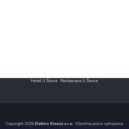
Hotel U Ševce
Restaurace U Ševce
Copyright 2026
Elektro Klesný s.r.o.
. Všechna práva vyhrazena.