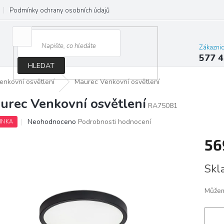
Podmínky ochrany osobních údajů
Jak správně vybrat osvětlení do d
Zákazni
577 4
HLEDAT
enkovní osvětlení
Maurec Venkovní osvětlení
urec Venkovní osvětlení
RA75081
Průměrné
Neohodnoceno
Podrobnosti hodnocení
INKA
hodnocení
produktu
56
je
0,0
Měrn
Skl
z
cena:
5
hvězdiček.
Můžem