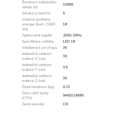
Životnost světelného
15000
zdroje (h)
:
Záruka (v letech)
:
5
Vážená spotřeba
energie (kwh / 1000
18
Ah)
:
Aplikované napětí
:
230V, 50Hz
Specifikace svítidla
:
LED 18
Vzdálenost od stropu
:
35
Jedinečná velikost
30
krabice X (cm)
:
Jedinečná velikost
3.5
krabice Y (cm)
:
Jedinečná velikost
30
krabice Z (cm)
:
Čistá hmotnost (kg)
:
0.72
Číslo celní tarify
9405114090
(CTN)
:
Země původu
:
CN