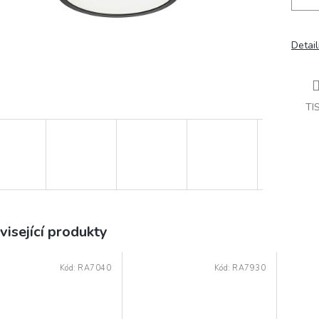
Detail
TI
visející produkty
Kód:
RA7040
Kód:
RA7930