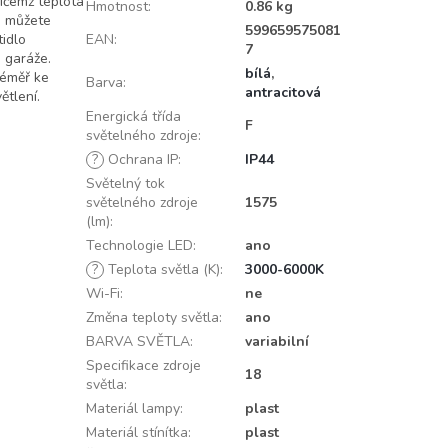
řičemž teplota
Hmotnost
:
0.86 kg
i můžete
599659575081
tidlo
EAN
:
7
 garáže.
bílá
,
téměř ke
Barva
:
antracitová
ětlení.
Energická třída
F
světelného zdroje
:
?
Ochrana IP
:
IP44
Světelný tok
světelného zdroje
1575
(lm)
:
Technologie LED
:
ano
?
Teplota světla (K)
:
3000-6000K
Wi-Fi
:
ne
Změna teploty světla
:
ano
BARVA SVĚTLA
:
variabilní
Specifikace zdroje
18
světla
:
Materiál lampy
:
plast
Materiál stínítka
:
plast