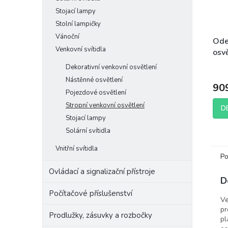
Stojací lampy
Stolní lampičky
Vánoční
Ode
Venkovní svítidla
osvě
Dekorativní venkovní osvětlení
Nástěnné osvětlení
90
Pojezdové osvětlení
Stropní venkovní osvětlení
D
Stojací lampy
Solární svítidla
Vnitřní svítidla
Po
Ovládací a signalizační přístroje
D
Počítačové příslušenství
Ve
pr
Prodlužky, zásuvky a rozbočky
pl