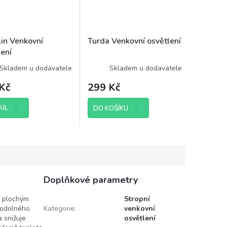
in Venkovní
Turda Venkovní osvětlení
lení
Skladem u dodavatele
Skladem u dodavatele
Kč
299 Kč
AIL
DO KOŠÍKU
Doplňkové parametry
a plochým
Stropní
z odolného
Kategorie
:
venkovní
a snižuje
osvětlení