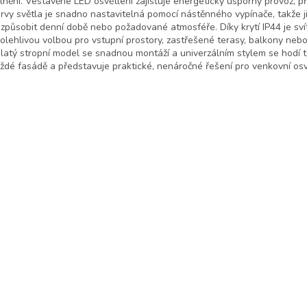
lnění. Vestavěné LED osvětlení zajišťuje energeticky úsporný provoz, p
rvy světla je snadno nastavitelná pomocí nástěnného vypínače, takže j
izpůsobit denní době nebo požadované atmosféře. Díky krytí IP44 je sví
olehlivou volbou pro vstupní prostory, zastřešené terasy, balkony nebo
latý stropní model se snadnou montáží a univerzálním stylem se hodí 
ždé fasádě a představuje praktické, nenáročné řešení pro venkovní osv