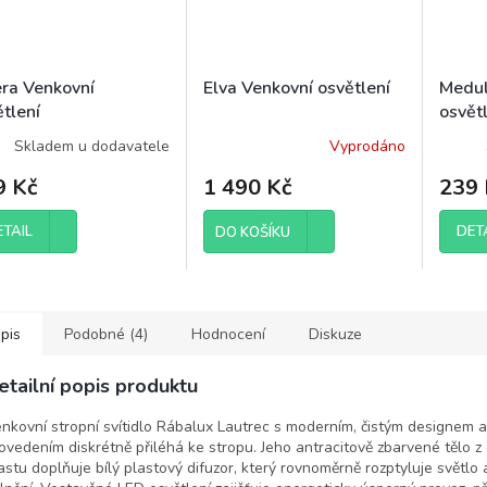
ra Venkovní
Elva Venkovní osvětlení
Medul
tlení
osvět
Skladem u dodavatele
Vyprodáno
9 Kč
1 490 Kč
239 
ETAIL
DET
DO KOŠÍKU
pis
Podobné (4)
Hodnocení
Diskuze
etailní popis produktu
nkovní stropní svítidlo Rábalux Lautrec s moderním, čistým designem 
ovedením diskrétně přiléhá ke stropu. Jeho antracitově zbarvené tělo 
astu doplňuje bílý plastový difuzor, který rovnoměrně rozptyluje světlo 