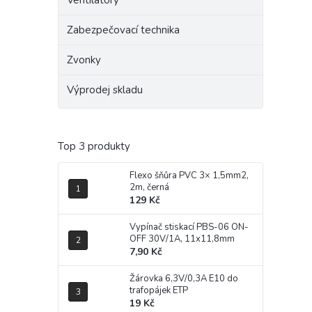
Ventilátory
Zabezpečovací technika
Zvonky
Výprodej skladu
Top 3 produkty
Flexo šňůra PVC 3× 1,5mm2,
2m, černá
129 Kč
Vypínač stiskací PBS-06 ON-
OFF 30V/1A, 11x11,8mm
7,90 Kč
Žárovka 6,3V/0,3A E10 do
trafopájek ETP
19 Kč