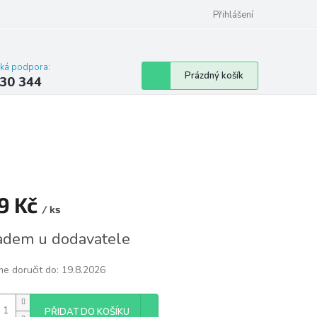
omu nebo bytu
Přihlášení
cká podpora:
Nákupní
Prázdný košík
30 344
košík
9 Kč
/ ks
á
adem u dodavatele
e doručit do:
19.8.2026
PŘIDAT DO KOŠÍKU