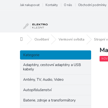
Přejít
Jak nakupovat
Kontakty
O nás
Obchodní podmínky
na
obsah
Domů
Osvětlení
Venkovní svítidla
Stropní v
Ma
P
Přeskočit
o
Kategorie
kategorie
s
NOV
t
Adaptéry, cestovní adaptéry a USB
kabely
r
a
Antény, TV, Audio, Video
n
n
Autopříslušenství
í
p
Baterie, zdroje a transformátory
a
n