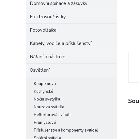
Domovní spínače a zásuvky
e
l
Elektrosoučástky
Fotovoltaika
Kabely, vodiče a příslušenství
Nářadí a nástroje
Osvětlení
Koupelnová
Kuchyňské
Noční světýlka
Sou
Nouzová svítidla
Reflektorová svítidla
Průmyslové
Příslušenství a komponenty svítidel
Solární svítidla