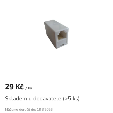
je
0,0
z
5
hvězdiček.
29 Kč
/ ks
Měrná
Skladem u dodavatele
(
>5 ks
)
cena:
Můžeme doručit do:
19.8.2026