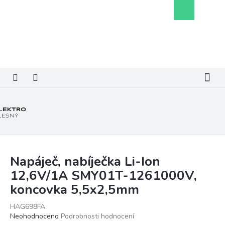
Přejít
Nákupní
na
košík
obsah
Napáječ, nabíječka Li-Ion
12,6V/1A SMY01T-1261000V,
koncovka 5,5x2,5mm
HAG698FA
Průměrné
Neohodnoceno
Podrobnosti hodnocení