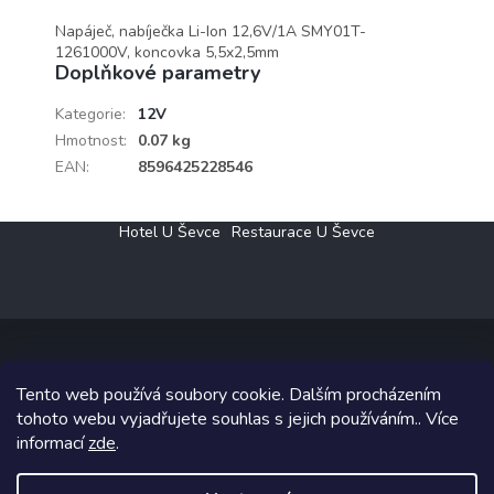
Napáječ, nabíječka Li-Ion 12,6V/1A SMY01T-
1261000V, koncovka 5,5x2,5mm
Doplňkové parametry
Kategorie
:
12V
Hmotnost
:
0.07 kg
EAN
:
8596425228546
Z
Hotel U Ševce
Restaurace U Ševce
á
p
a
t
í
Tento web používá soubory cookie. Dalším procházením
Copyright 2026
Elektro Klesný s.r.o.
. Všechna práva vyhrazena.
tohoto webu vyjadřujete souhlas s jejich používáním.. Více
informací
zde
.
Grafický návrh vytvořil a na Shoptet implementoval
Tomáš Hlad
&
Shoptetak.cz
.