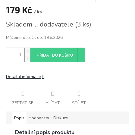
179 Kč
/ ks
Měrná
Skladem u dodavatele
(
3 ks
)
cena:
Můžeme doručit do:
19.8.2026
PŘIDAT DO KOŠÍKU
Detailní informace
ZEPTAT SE
HLÍDAT
SDÍLET
Popis
Hodnocení
Diskuze
Detailní popis produktu