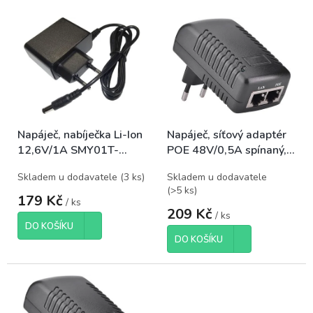
p
V
r
ý
o
p
d
i
u
s
k
p
t
r
ů
o
Napáječ, nabíječka Li-Ion
Napáječ, síťový adaptér
d
12,6V/1A SMY01T-
POE 48V/0,5A spínaný,
u
1261000V, koncovka
pro napájení kamer
k
Skladem u dodavatele
(
3 ks
)
Skladem u dodavatele
5,5x2,5mm
t
(
>5 ks
)
ů
179 Kč
/ ks
209 Kč
/ ks
DO KOŠÍKU
DO KOŠÍKU