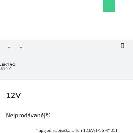
Přejít
Nákupní
na
košík
obsah
12V
Nejprodávanější
Napáječ, nabíječka Li-Ion 12,6V/1A SMY01T-