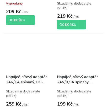
Vyprodáno
Skladem u dodavatele
5,5x2,1mm
(
>5 ks
)
209 Kč
/ ks
219 Kč
/ ks
DO KOŠÍKU
DO KOŠÍKU
Napáječ, síťový adaptér
Napáječ, síťový adaptér
24V/1A spínaný, HC-
24V/0,5A spínaný,
2410, koncovka
koncovka 5,5×2,1mm
Skladem u dodavatele
Skladem u dodavatele
5,5x2,1mm
(
>5 ks
)
(
>5 ks
)
259 Kč
199 Kč
/ ks
/ ks