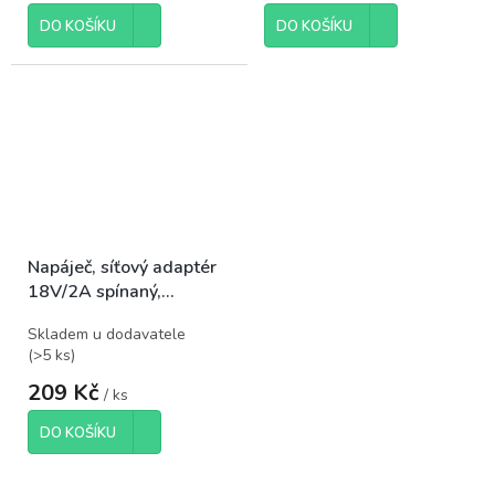
DO KOŠÍKU
DO KOŠÍKU
Napáječ, síťový adaptér
18V/2A spínaný,
koncovka 5,5x2,1mm
Skladem u dodavatele
(
>5 ks
)
209 Kč
/ ks
DO KOŠÍKU