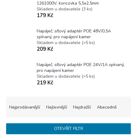
1261000V, koncovka 5,5x2,5mm
Skladem u dodavatele
(
3 ks
)
179 Kč
Napáječ, síťový adaptér POE 48V/0,5A
spínaný, pro napájení kamer
Skladem u dodavatele
(
>5 ks
)
209 Kč
Napáječ, síťový adaptér POE 24V/1A spínaný,
pro napájení kamer
Skladem u dodavatele
(
>5 ks
)
219 Kč
Ř
a
Nejprodávanější
Nejlevnější
Nejdražší
Abecedně
z
e
n
OTEVŘÍT FILTR
í