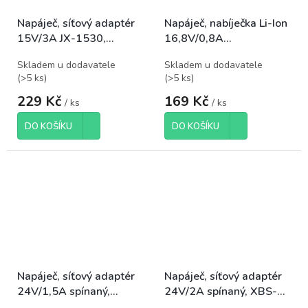
Napáječ, síťový adaptér
Napáječ, nabíječka Li-Ion
15V/3A JX-1530,
16,8V/0,8A
koncovka 5,5x2,5mm
JX16808,koncovka
Skladem u dodavatele
Skladem u dodavatele
5,5x2,1mm
(
>5 ks
)
(
>5 ks
)
229 Kč
169 Kč
/ ks
/ ks
DO KOŠÍKU
DO KOŠÍKU
Napáječ, síťový adaptér
Napáječ, síťový adaptér
24V/1,5A spínaný,
24V/2A spínaný, XBS-
koncovka 5,5x2,1mm
2420, koncovka