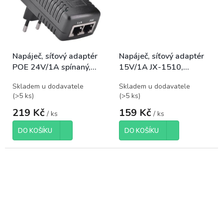
Napáječ, síťový adaptér
Napáječ, síťový adaptér
POE 24V/1A spínaný,
15V/1A JX-1510,
pro napájení kamer
koncovka 5,5x2,5mm
Skladem u dodavatele
Skladem u dodavatele
(
>5 ks
)
(
>5 ks
)
219 Kč
159 Kč
/ ks
/ ks
DO KOŠÍKU
DO KOŠÍKU