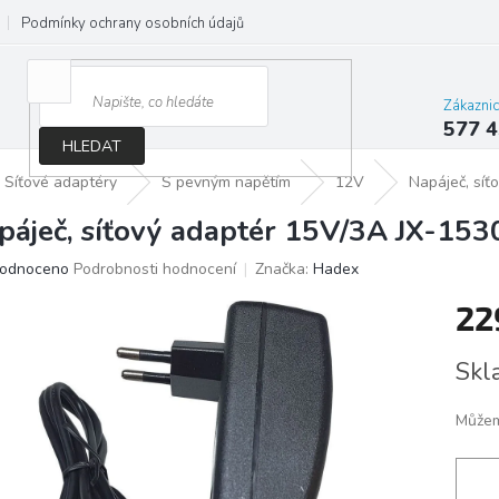
Podmínky ochrany osobních údajů
Jak správně vybrat osvětlení do d
Zákazni
577 4
HLEDAT
Síťové adaptéry
S pevným napětím
12V
Napáječ, sí
páječ, síťový adaptér 15V/3A JX-15
ěrné
odnoceno
Podrobnosti hodnocení
Značka:
Hadex
ocení
22
ktu
Měrn
Skl
cena:
iček.
Můžem