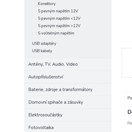
Konektory
e
S pevným napětím 12V
l
S pevným napětím <12V
S pevným napětím >12V
S volitelným napětím
USB adaptéry
USB kabely
Antény, TV, Audio, Video
Autopříslušenství
Baterie, zdroje a transformátory
Po
Domovní spínače a zásuvky
D
Elektrosoučástky
Na
Fotovoltaika