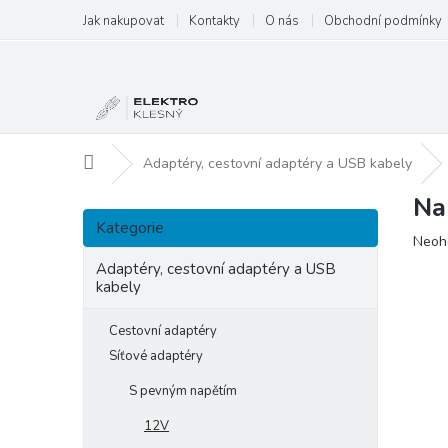
Přejít
Jak nakupovat
Kontakty
O nás
Obchodní podmínky
na
obsah
Domů
Adaptéry, cestovní adaptéry a USB kabely
Na
P
Přeskočit
o
Kategorie
kategorie
Prům
Neoh
s
hodn
t
Adaptéry, cestovní adaptéry a USB
produ
kabely
r
je
a
0,0
Cestovní adaptéry
n
z
5
n
Síťové adaptéry
hvězd
í
S pevným napětím
p
a
12V
n