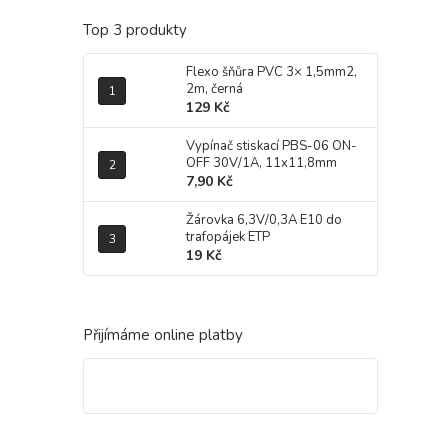
Top 3 produkty
Flexo šňůra PVC 3× 1,5mm2,
2m, černá
129 Kč
Vypínač stiskací PBS-06 ON-
OFF 30V/1A, 11x11,8mm
7,90 Kč
Žárovka 6,3V/0,3A E10 do
trafopájek ETP
19 Kč
Přijímáme online platby