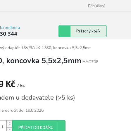
omu nebo bytu
Přihlášení
cká podpora:
Nákupní
Prázdný košík
30 344
košík
ťový adaptér 15V/3A JX-1530, koncovka 5,5x2,5mm
30, koncovka 5,5x2,5mm
HAG708
9 Kč
/ ks
á
adem u dodavatele
(
>5 ks
)
e doručit do:
19.8.2026
PŘIDAT DO KOŠÍKU