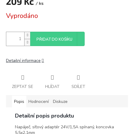
209 Kč
/ ks
Měrná
Vyprodáno
cena:
PŘIDAT DO KOŠÍKU
Detailní informace
ZEPTAT SE
HLÍDAT
SDÍLET
Popis
Hodnocení
Diskuze
Detailní popis produktu
Napáječ, síťový adaptér 24V/1,5A spínaný, koncovka
5,5x2,1mm