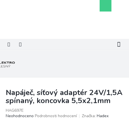
Přejít
Nákupní
na
košík
obsah
Napáječ, síťový adaptér 24V/1,5A
spínaný, koncovka 5,5x2,1mm
HAG697E
Průměrné
Neohodnoceno
Podrobnosti hodnocení
Značka:
Hadex
hodnocení
produktu