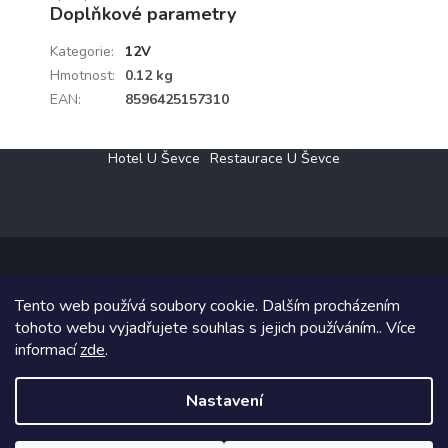
Doplňkové parametry
Kategorie
:
12V
Hmotnost
:
0.12 kg
EAN
:
8596425157310
Z
Hotel U Ševce
Restaurace U Ševce
á
p
a
t
í
Tento web používá soubory cookie. Dalším procházením
Copyright 2026
Elektro Klesný s.r.o.
. Všechna práva vyhrazena.
tohoto webu vyjadřujete souhlas s jejich používáním.. Více
informací
zde
.
Grafický návrh vytvořil a na Shoptet implementoval
Tomáš Hlad
&
Shoptetak.cz
.
Nastavení
Vytvořil Shoptet