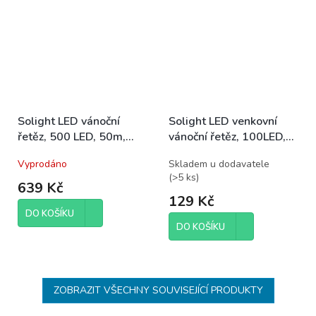
Solight LED vánoční
Solight LED venkovní
řetěz, 500 LED, 50m,
vánoční řetěz, 100LED,
přívod 5m, IP44, teplá
10m, 3m přívod, 8
Vyprodáno
Skladem u dodavatele
bílá
funkcí, IP44, 3x AA,
(
>5 ks
)
teplá bílá
639 Kč
129 Kč
DO KOŠÍKU
DO KOŠÍKU
ZOBRAZIT VŠECHNY SOUVISEJÍCÍ PRODUKTY