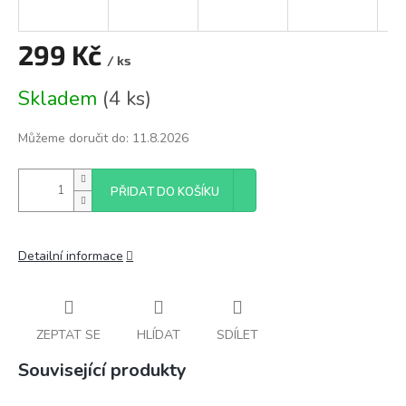
299 Kč
/ ks
Měrná
Skladem
(
4 ks
)
cena:
Můžeme doručit do:
11.8.2026
PŘIDAT DO KOŠÍKU
Detailní informace
ZEPTAT SE
HLÍDAT
SDÍLET
Související produkty