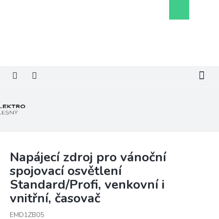
Přejít
Nákupní
na
košík
obsah
Napájecí zdroj pro vánoční
spojovací osvětlení
Standard/Profi, venkovní i
vnitřní, časovač
EMD1ZB05