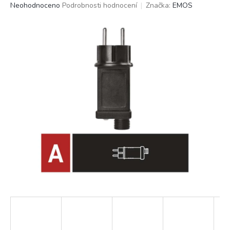
Průměrné
Neohodnoceno
Podrobnosti hodnocení
Značka:
EMOS
hodnocení
produktu
je
0,0
z
5
hvězdiček.