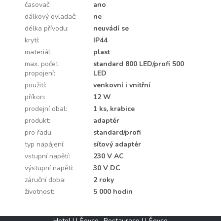
časovač
:
ano
dálkový ovladač
:
ne
délka přívodu
:
neuvádí se
krytí
:
IP44
materiál
:
plast
max. počet
standard 800 LED/profi 500
propojení
:
LED
použití
:
venkovní i vnitřní
příkon
:
12 W
prodejní obal
:
1 ks, krabice
produkt
:
adaptér
pro řadu
:
standard/profi
typ napájení
:
síťový adaptér
vstupní napětí
:
230 V AC
výstupní napětí
:
30 V DC
záruční doba
:
2 roky
životnost
:
5 000 hodin
Z
Hotel U Ševce
Restaurace U Ševce