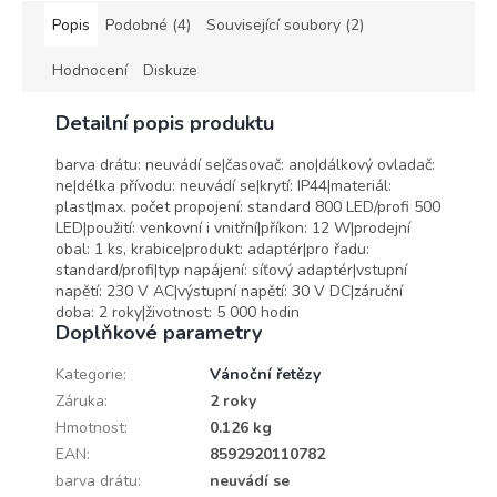
Popis
Podobné (4)
Související soubory (2)
Hodnocení
Diskuze
Detailní popis produktu
barva drátu: neuvádí se|časovač: ano|dálkový ovladač:
ne|délka přívodu: neuvádí se|krytí: IP44|materiál:
plast|max. počet propojení: standard 800 LED/profi 500
LED|použití: venkovní i vnitřní|příkon: 12 W|prodejní
obal: 1 ks, krabice|produkt: adaptér|pro řadu:
standard/profi|typ napájení: síťový adaptér|vstupní
napětí: 230 V AC|výstupní napětí: 30 V DC|záruční
doba: 2 roky|životnost: 5 000 hodin
Doplňkové parametry
Kategorie
:
Vánoční řetězy
Záruka
:
2 roky
Hmotnost
:
0.126 kg
EAN
:
8592920110782
barva drátu
:
neuvádí se