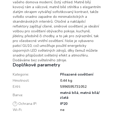
vašeho domova moderní, čistý vzhled. Matně bílý
kovový rám a válcové, matně bílé stínítka s elegantním
zlatým okrajem vytvářejí sofistikovaný kontrast, takže
svítidlo snadno zapadne do minimalistických a
skandinávských interiérů. Otočné a naklápěcí
reflektory zajišťují cílené, směrové osvětlení; je ideální
volbou pro osvětlení obývacího pokoje, kuchyně,
jídelny, předsíně či chodby, a to jak pro zvýraznění, tak
pro všeobecné vnitřní osvětlení. Nolie je vybaveno
paticí GU10, což umožňuje použití energeticky
úsporných LED světelných zdrojů, díky čemuž můžete
snadno přizpůsobit světelný efekt a atmosféru.
Dodáváme bez světelného zdroje.
Doplňkové parametry
Kategorie
:
Přisazené osvětlení
Hmotnost
:
0.44 kg
EAN
:
5996595731052
matná bílá
,
matná bílá/
Barva
:
zlatá
?
Ochrana IP
:
IP20
Wi-Fi
:
ne