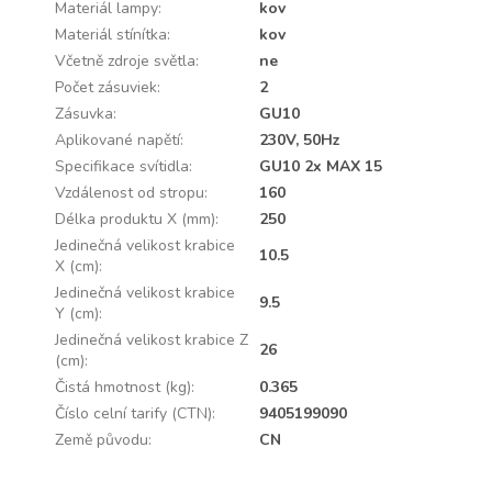
Materiál lampy
:
kov
Materiál stínítka
:
kov
Včetně zdroje světla
:
ne
Počet zásuviek
:
2
Zásuvka
:
GU10
Aplikované napětí
:
230V, 50Hz
Specifikace svítidla
:
GU10 2x MAX 15
Vzdálenost od stropu
:
160
Délka produktu X (mm)
:
250
Jedinečná velikost krabice
10.5
X (cm)
:
Jedinečná velikost krabice
9.5
Y (cm)
:
Jedinečná velikost krabice Z
26
(cm)
:
Čistá hmotnost (kg)
:
0.365
Číslo celní tarify (CTN)
:
9405199090
Země původu
:
CN