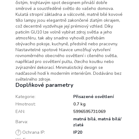
čistým, trojhlavým spot designem přináší dobře
směrové a soustředěné světlo do vašeho domova.
Kulatá stropní základna a válcovité, matně bílé kovové
tělo lampy jsou elegantně zakončené zlatým okrajem,
což decentně vyzdvihuje její prémiový vzhled. Díky
paticím GU10 lze volně vybírat zdroj světla a jeho
atmosféru, tak aby snadno vyhověl potřebám
obývacího pokoje, kuchyně, předsíně nebo pracovny.
Nastavitelné spotové hlavice umožňují vytvoření
rovnoměrného obecného osvětlení i cíleného světla,
například pro osvětlení pultu, čtecího koutku nebo
zvýraznění dekorací. Minimalistický design se
nadčasově hodí k moderním interiérům. Dodáváno bez
světelného zdroje.
Doplňkové parametry
Kategorie
:
Přisazené osvětlení
Hmotnost
:
0.7 kg
EAN
:
5996595731069
matná bílá
,
matná bílá/
Barva
:
zlatá
?
Ochrana IP
:
IP20