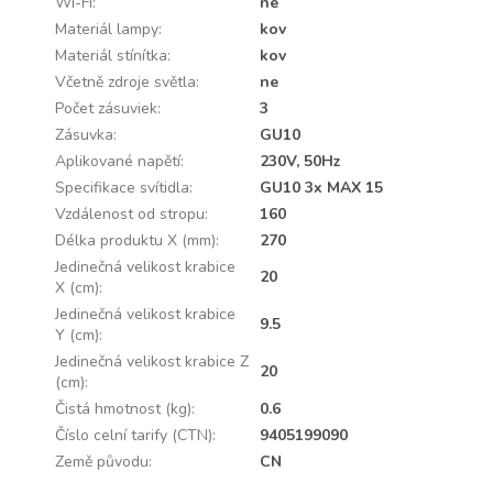
Wi-Fi
:
ne
Materiál lampy
:
kov
Materiál stínítka
:
kov
Včetně zdroje světla
:
ne
Počet zásuviek
:
3
Zásuvka
:
GU10
Aplikované napětí
:
230V, 50Hz
Specifikace svítidla
:
GU10 3x MAX 15
Vzdálenost od stropu
:
160
Délka produktu X (mm)
:
270
Jedinečná velikost krabice
20
X (cm)
:
Jedinečná velikost krabice
9.5
Y (cm)
:
Jedinečná velikost krabice Z
20
(cm)
:
Čistá hmotnost (kg)
:
0.6
Číslo celní tarify (CTN)
:
9405199090
Země původu
:
CN