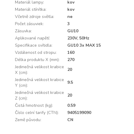
Materiál lampy
:
kov
Materiál stínítka
:
kov
Včetně zdroje světla
:
ne
Počet zásuviek
:
3
Zásuvka
:
GU10
Aplikované napětí
:
230V, 50Hz
Specifikace svítidla
:
GU10 3x MAX 15
Vzdálenost od stropu
:
160
Délka produktu X (mm)
:
270
Jedinečná velikost krabice
20
X (cm)
:
Jedinečná velikost krabice
9.5
Y (cm)
:
Jedinečná velikost krabice
20
Z (cm)
:
Čistá hmotnost (kg)
:
0.59
Číslo celní tarify (CTN)
:
9405199090
Země původu
:
CN