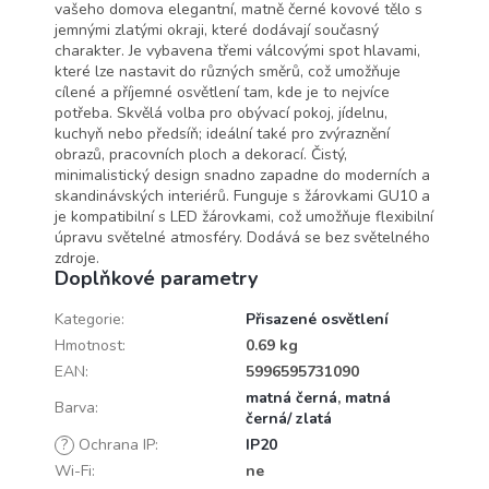
vašeho domova elegantní, matně černé kovové tělo s
jemnými zlatými okraji, které dodávají současný
charakter. Je vybavena třemi válcovými spot hlavami,
které lze nastavit do různých směrů, což umožňuje
cílené a příjemné osvětlení tam, kde je to nejvíce
potřeba. Skvělá volba pro obývací pokoj, jídelnu,
kuchyň nebo předsíň; ideální také pro zvýraznění
obrazů, pracovních ploch a dekorací. Čistý,
minimalistický design snadno zapadne do moderních a
skandinávských interiérů. Funguje s žárovkami GU10 a
je kompatibilní s LED žárovkami, což umožňuje flexibilní
úpravu světelné atmosféry. Dodává se bez světelného
zdroje.
Doplňkové parametry
Kategorie
:
Přisazené osvětlení
Hmotnost
:
0.69 kg
EAN
:
5996595731090
matná černá
,
matná
Barva
:
černá/ zlatá
?
Ochrana IP
:
IP20
Wi-Fi
:
ne