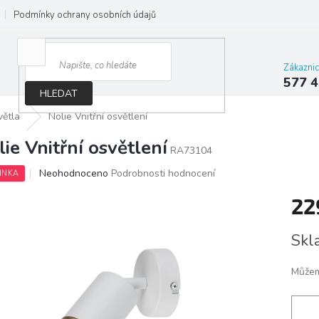
Podmínky ochrany osobních údajů
Jak správně vybrat osvětlení do d
Zákazni
577 4
HLEDAT
větla
Nolie Vnitřní osvětlení
lie Vnitřní osvětlení
RA73104
Průměrné
Neohodnoceno
Podrobnosti hodnocení
INKA
hodnocení
produktu
22
je
0,0
Měrn
Skl
z
cena:
5
hvězdiček.
Můžem