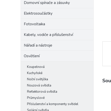
Domovní spínače a zásuvky
e
l
Elektrosoučástky
Fotovoltaika
Kabely, vodiče a příslušenství
Nářadí a nástroje
Osvětlení
Koupelnová
Kuchyňské
Noční světýlka
Sou
Nouzová svítidla
Reflektorová svítidla
Průmyslové
Příslušenství a komponenty svítidel
Solární svítidla