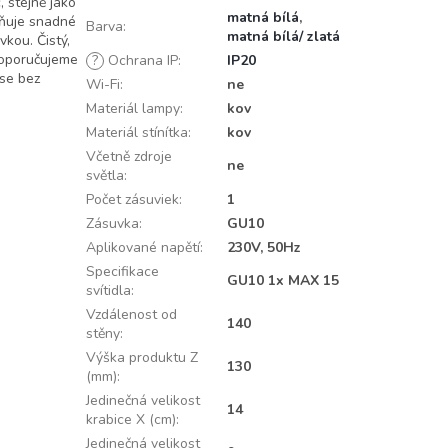
, stejně jako
matná bílá
,
žňuje snadné
Barva
:
matná bílá/ zlatá
kou. Čistý,
Doporučujeme
?
Ochrana IP
:
IP20
 se bez
Wi-Fi
:
ne
Materiál lampy
:
kov
Materiál stínítka
:
kov
Včetně zdroje
ne
světla
:
Počet zásuviek
:
1
Zásuvka
:
GU10
Aplikované napětí
:
230V, 50Hz
Specifikace
GU10 1x MAX 15
svítidla
:
Vzdálenost od
140
stěny
:
Výška produktu Z
130
(mm)
:
Jedinečná velikost
14
krabice X (cm)
:
Jedinečná velikost