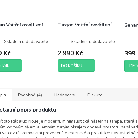
n Vnitřní osvětlení
Turgon Vnitřní osvětlení
Senan
Skladem u dodavatele
Skladem u dodavatele
9 Kč
2 990 Kč
399 
ETAIL
DET
DO KOŠÍKU
pis
Podobné (4)
Hodnocení
Diskuze
etailní popis produktu
ítidlo Rábalux Nolie je moderní, minimalistická nástěnná lampa, která
lým kovovým tělem a jemným zlatým okrajem dodává prostoru nenápad
jí válcovité, kompaktní provedení je estetické a praktické: nastavitelná