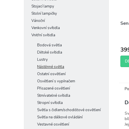
Stojací lampy
Stolní lampičky
Vánoční
Sena
Venkovní svítidla
Vnitřní svítidla
Bodová světla
39
Dětské svítidla
Lustry
D
Nástěnné světla
Ostatní osvětlení
Osvětlení s vypínačem
Přisazené osvětlení
Po
Stmívatelné svítidla
D
Stropní svítidla
Světla s čidlem/schodišťové osvětlení
Sv
Světla na dálkové ovládání
bí
Je
Vestavné osvětlení