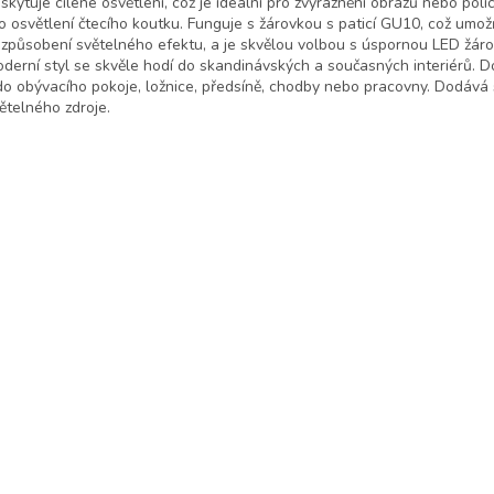
skytuje cílené osvětlení, což je ideální pro zvýraznění obrazů nebo polic
o osvětlení čtecího koutku. Funguje s žárovkou s paticí GU10, což umo
izpůsobení světelného efektu, a je skvělou volbou s úspornou LED žárov
derní styl se skvěle hodí do skandinávských a současných interiérů. 
 do obývacího pokoje, ložnice, předsíně, chodby nebo pracovny. Dodává
ětelného zdroje.