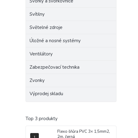
Svorky a svorkovnice
Svítilny
Světelné zdroje
Úložné a nosné systémy
Ventilátory
Zabezpečovací technika
Zvonky
Výprodej skladu
Top 3 produkty
Flexo šňůra PVC 3× 1,5mm2,
2m, černá