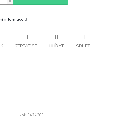
ní informace
SK
ZEPTAT SE
HLÍDAT
SDÍLET
Kód:
RA74208