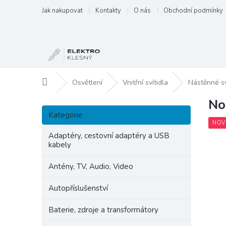
Přejít
Jak nakupovat
Kontakty
O nás
Obchodní podmínky
na
obsah
Domů
Osvětlení
Vnitřní svítidla
Nástěnné s
No
P
Přeskočit
o
Kategorie
kategorie
s
NOV
t
Adaptéry, cestovní adaptéry a USB
kabely
r
a
Antény, TV, Audio, Video
n
n
Autopříslušenství
í
p
Baterie, zdroje a transformátory
a
n