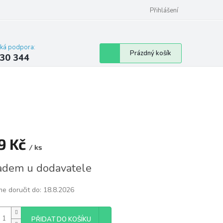
omu nebo bytu
Přihlášení
cká podpora:
Nákupní
Prázdný košík
30 344
košík
9 Kč
/ ks
á
adem u dodavatele
e doručit do:
18.8.2026
PŘIDAT DO KOŠÍKU