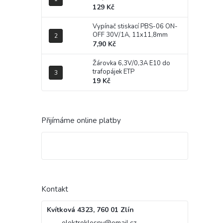
129 Kč
Vypínač stiskací PBS-06 ON-
OFF 30V/1A, 11x11,8mm
7,90 Kč
Žárovka 6,3V/0,3A E10 do
trafopájek ETP
19 Kč
Přijímáme online platby
Kontakt
Kvítková 4323, 760 01 Zlín
elektroklesny
@
email.cz