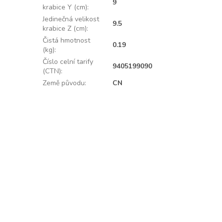
9
krabice Y (cm)
:
Jedinečná velikost
9.5
krabice Z (cm)
:
Čistá hmotnost
0.19
(kg)
:
Číslo celní tarify
9405199090
(CTN)
:
Země původu
:
CN