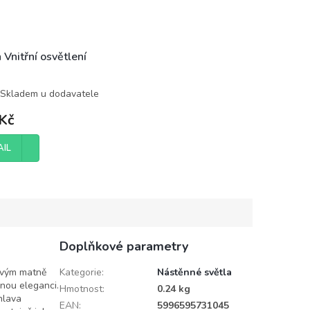
 Vnitřní osvětlení
Skladem u dodavatele
Kč
AIL
Doplňkové parametry
 svým matně
Kategorie
:
Nástěnné světla
nou eleganci.
Hmotnost
:
0.24 kg
 hlava
EAN
:
5996595731045