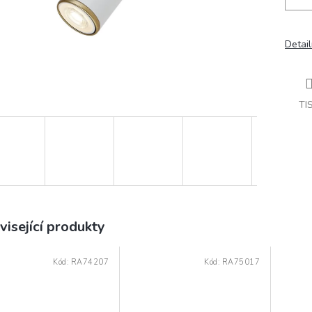
Detail
TI
visející produkty
Kód:
RA74207
Kód:
RA75017