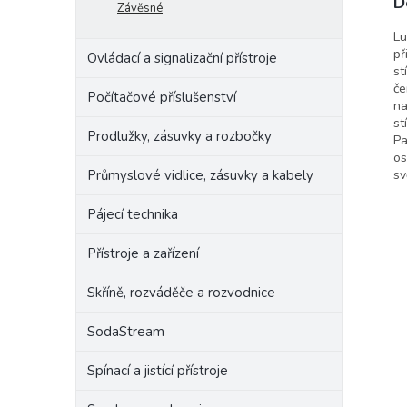
D
Závěsné
Raba
Lu
př
Ovládací a signalizační přístroje
st
če
Počítačové příslušenství
na
st
Prodlužky, zásuvky a rozbočky
Pa
os
Průmyslové vidlice, zásuvky a kabely
sv
Pájecí technika
Přístroje a zařízení
Skříně, rozváděče a rozvodnice
SodaStream
Spínací a jistící přístroje