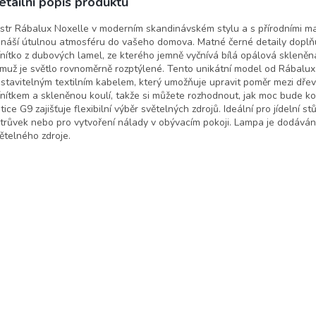
etailní popis produktu
lux
str Rábalux Noxelle v moderním skandinávském stylu a s přírodními ma
ináší útulnou atmosféru do vašeho domova. Matné černé detaily doplňu
ínítko z dubových lamel, ze kterého jemně vyčnívá bílá opálová skleněná
muž je světlo rovnoměrně rozptýlené. Tento unikátní model od Rábalux
stavitelným textilním kabelem, který umožňuje upravit poměr mezi dře
ínítkem a skleněnou koulí, takže si můžete rozhodnout, jak moc bude kou
tice G9 zajišťuje flexibilní výběr světelných zdrojů. Ideální pro jídelní s
trůvek nebo pro vytvoření nálady v obývacím pokoji. Lampa je dodává
ětelného zdroje.