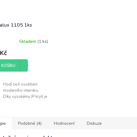
alux 1105 1ks
Skladem
(
1 ks
)
 Kč
 KOŠÍKU
Hodí se k osvětlení
moderního interiéru.
Díky vysokému IP krytí je
můžete použít v
koupelně.
Žárovka není součástí
balení.
pis
Podobné (4)
Hodnocení
Diskuze
obce