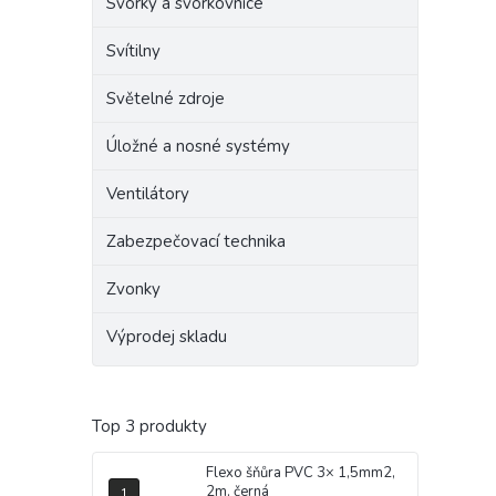
Svorky a svorkovnice
Svítilny
Světelné zdroje
Úložné a nosné systémy
Ventilátory
Zabezpečovací technika
Zvonky
Výprodej skladu
Top 3 produkty
Flexo šňůra PVC 3× 1,5mm2,
2m, černá