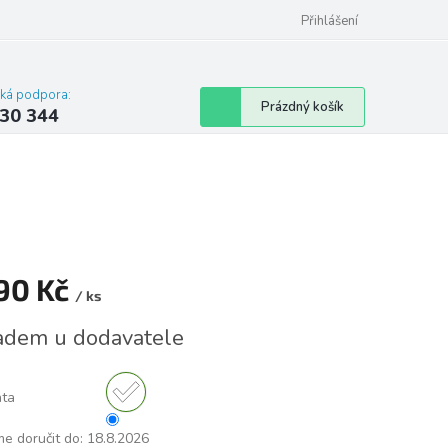
omu nebo bytu
Přihlášení
cká podpora:
Nákupní
Prázdný košík
30 344
košík
190 Kč
/ ks
á
adem u dodavatele
nta
e doručit do:
18.8.2026