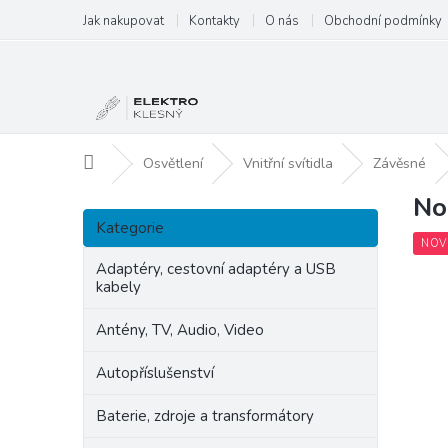
Přejít
Jak nakupovat
Kontakty
O nás
Obchodní podmínky
na
obsah
Domů
Osvětlení
Vnitřní svítidla
Závěsné
No
P
Přeskočit
o
Kategorie
kategorie
s
NOV
t
Adaptéry, cestovní adaptéry a USB
kabely
r
a
Antény, TV, Audio, Video
n
n
Autopříslušenství
í
p
Baterie, zdroje a transformátory
a
n