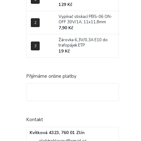
129 Kč
Vypínač stiskací PBS-06 ON-
OFF 30V/1A, 11x11,8mm
7,90 Kč
Žárovka 6,3V/0,3A E10 do
trafopájek ETP
19 Kč
Přijímáme online platby
Kontakt
Kvítková 4323, 760 01 Zlín
elektroklesny
@
email.cz