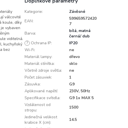
Doplňkové parametry
teriály
Kategorie
:
Závěsné
jí válcovité
599659572420
EAN
:
 koule, díky
7
 je vybaven
bílá
,
matná
věným
Barva
:
černá/ dub
le viditelná.
?
Ochrana IP
:
IP20
tůl, kuchyňský
na bez
Wi-Fi
:
ne
Materiál lampy
:
dřevo
Materiál stínítka
:
sklo
Včetně zdroje světla
:
ne
Počet zásuviek
:
1
Zásuvka
:
G9
Aplikované napětí
:
230V, 50Hz
Specifikace svítidla
:
G9 1x MAX 5
Vzdálenost od
1500
stropu
:
Jedinečná velikost
14.5
krabice X (cm)
: