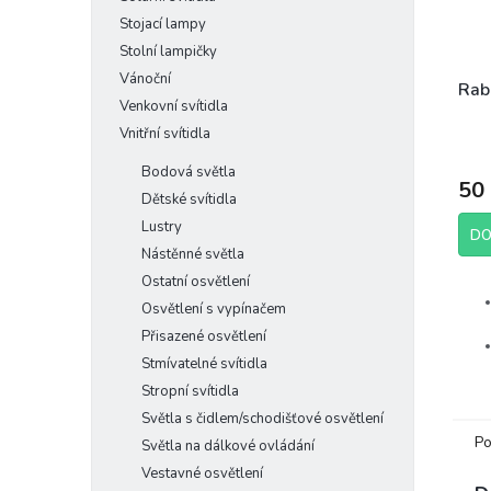
Stojací lampy
Stolní lampičky
Vánoční
Rab
Venkovní svítidla
Vnitřní svítidla
Bodová světla
50
Dětské svítidla
Lustry
DO
Nástěnné světla
Ostatní osvětlení
Osvětlení s vypínačem
Přisazené osvětlení
Stmívatelné svítidla
Stropní svítidla
Světla s čidlem/schodišťové osvětlení
Po
Světla na dálkové ovládání
Výr
Vestavné osvětlení