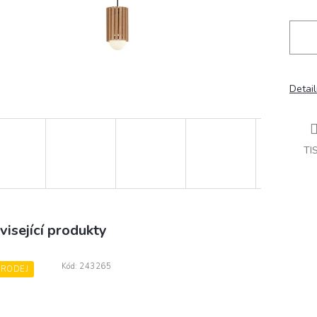
Detail
TI
visející produkty
Kód:
243265
PRODEJ