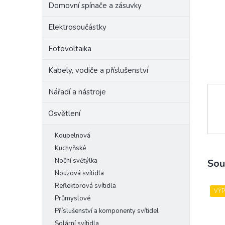
Domovní spínače a zásuvky
e
l
Elektrosoučástky
Fotovoltaika
Kabely, vodiče a příslušenství
Nářadí a nástroje
Osvětlení
Koupelnová
Kuchyňské
Noční světýlka
Sou
Nouzová svítidla
Reflektorová svítidla
VÝ
Průmyslové
Příslušenství a komponenty svítidel
Solární svítidla