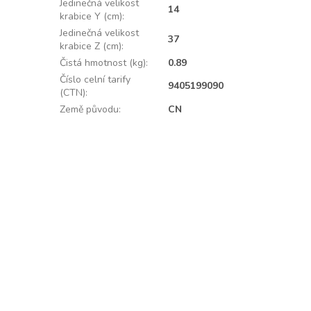
Jedinečná velikost
14
krabice Y (cm)
:
Jedinečná velikost
37
krabice Z (cm)
:
Čistá hmotnost (kg)
:
0.89
Číslo celní tarify
9405199090
(CTN)
:
Země původu
:
CN