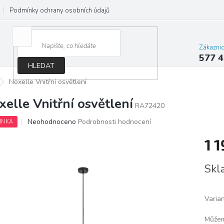
Podmínky ochrany osobních údajů
Jak správně vybrat osvětlení do d
Zákazni
577 4
HLEDAT
Noxelle Vnitřní osvětlení
xelle Vnitřní osvětlení
RA72420
Průměrné
Neohodnoceno
Podrobnosti hodnocení
INKA
hodnocení
produktu
1 
je
0,0
Měrn
Skl
z
cena:
5
hvězdiček.
Varia
Můžem