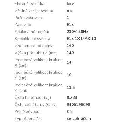
Materiál stínítka
:
kov
Včetně zdroje světla
:
ne
Počet zásuviek
:
1
Zásuvka
:
E14
Aplikované napětí
:
230V, 50Hz
Specifikace svítidla
:
E14 1X MAX 10
Vzdálenost od stěny
:
160
Výška produktu Z (mm)
:
140
Jedinečná velikost krabice
14
X (cm)
:
Jedinečná velikost krabice
10
Y (cm)
:
Jedinečná velikost krabice
13.5
Z (cm)
:
Čistá hmotnost (kg)
:
0.288
Číslo celní tarify (CTN)
:
9405199090
Země původu
:
CN
Typ přepínače
:
se spínačem