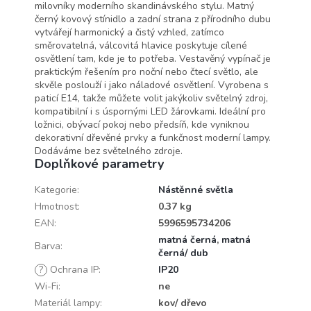
milovníky moderního skandinávského stylu. Matný
černý kovový stínidlo a zadní strana z přírodního dubu
vytvářejí harmonický a čistý vzhled, zatímco
směrovatelná, válcovitá hlavice poskytuje cílené
osvětlení tam, kde je to potřeba. Vestavěný vypínač je
praktickým řešením pro noční nebo čtecí světlo, ale
skvěle poslouží i jako náladové osvětlení. Vyrobena s
paticí E14, takže můžete volit jakýkoliv světelný zdroj,
kompatibilní i s úspornými LED žárovkami. Ideální pro
ložnici, obývací pokoj nebo předsíň, kde vyniknou
dekorativní dřevěné prvky a funkčnost moderní lampy.
Dodáváme bez světelného zdroje.
Doplňkové parametry
Kategorie
:
Nástěnné světla
Hmotnost
:
0.37 kg
EAN
:
5996595734206
matná černá
,
matná
Barva
:
černá/ dub
?
Ochrana IP
:
IP20
Wi-Fi
:
ne
Materiál lampy
:
kov/ dřevo