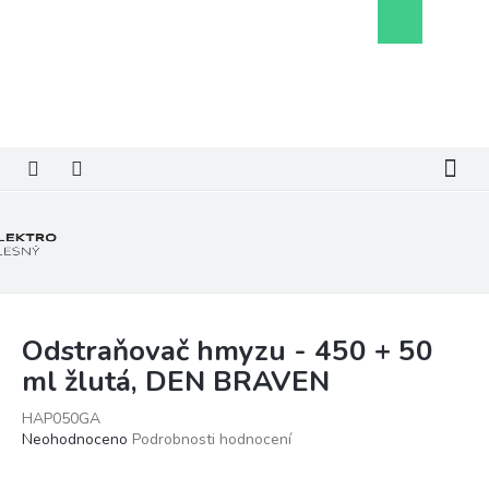
Přejít
Nákupní
na
košík
obsah
Odstraňovač hmyzu - 450 + 50
ml žlutá, DEN BRAVEN
HAP050GA
Průměrné
Neohodnoceno
Podrobnosti hodnocení
hodnocení
produktu