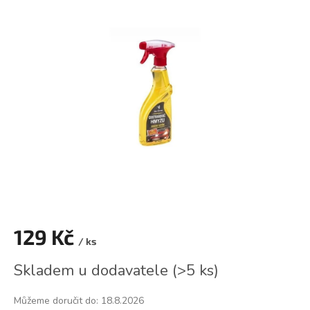
je
0,0
z
5
hvězdiček.
129 Kč
/ ks
Měrná
Skladem u dodavatele
(
>5 ks
)
cena:
Můžeme doručit do:
18.8.2026