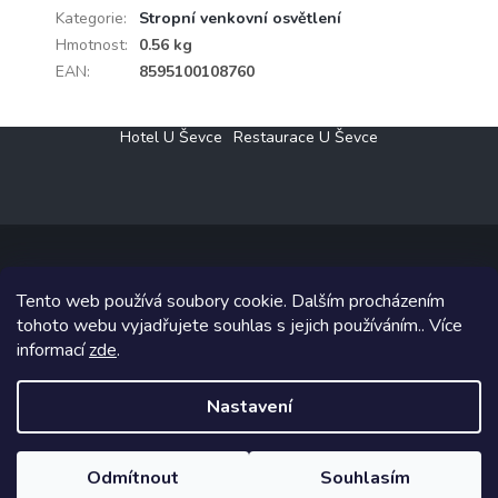
Kategorie
:
Stropní venkovní osvětlení
Hmotnost
:
0.56 kg
EAN
:
8595100108760
Z
Hotel U Ševce
Restaurace U Ševce
á
p
a
t
í
Tento web používá soubory cookie. Dalším procházením
Copyright 2026
Elektro Klesný s.r.o.
. Všechna práva vyhrazena.
tohoto webu vyjadřujete souhlas s jejich používáním.. Více
informací
zde
.
Grafický návrh vytvořil a na Shoptet implementoval
Tomáš Hlad
&
Shoptetak.cz
.
Nastavení
Vytvořil Shoptet
Odmítnout
Souhlasím