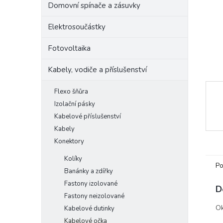
Domovní spínače a zásuvky
e
l
Elektrosoučástky
Fotovoltaika
Kabely, vodiče a příslušenství
Flexo šňůra
Izolační pásky
Kabelové příslušenství
Kabely
Konektory
Kolíky
Po
Banánky a zdířky
Fastony izolované
D
Fastony neizolované
Ok
Kabelové dutinky
Kabelové očka