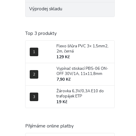
Výprodej skladu
Top 3 produkty
Flexo šňůra PVC 3× 1,5mm2,
2m, černá
129 Kč
Vypínač stiskací PBS-06 ON-
OFF 30V/1A, 11x11,8mm
7,90 Kč
Žárovka 6,3V/0,3A E10 do
trafopájek ETP
19 Kč
Přijímáme online platby