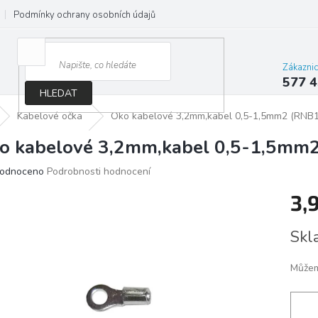
Podmínky ochrany osobních údajů
Jak správně vybrat osvětlení do d
Zákazni
577 4
HLEDAT
Kabelové očka
Oko kabelové 3,2mm,kabel 0,5-1,5mm2 (RNB1
o kabelové 3,2mm,kabel 0,5-1,5mm
ěrné
odnoceno
Podrobnosti hodnocení
ocení
3,
ktu
Měrn
Skl
cena:
iček.
Můžem