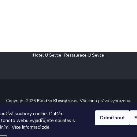
Hotel U Ševce
Restaurace U Ševce
Copyright 2026
Elektro Klesný s.r.o.
. Všechna práva vyhrazena.
ický návrh vytvořil a na Shoptet implementoval
Tomáš Hlad
&
Shoptet
oužívá soubory cookie. Dalším
Odmítnout
S
 tohoto webu vyjadřujete souhlas s
Vytvořil Shoptet
áním.. Více informací
zde
.