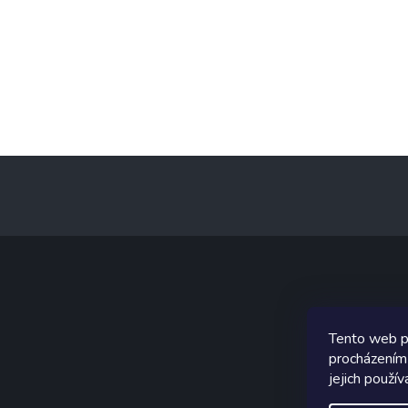
Z
á
p
a
t
í
Graf
Tento web p
procházením
jejich použív