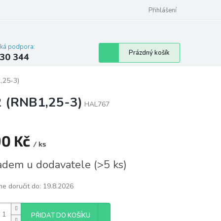
omu nebo bytu
Přihlášení
cká podpora:
Nákupní
Prázdný košík
30 344
košík
,25-3)
2 (RNB1,25-3)
HAL767
90 Kč
/ ks
á
adem u dodavatele
(
>5 ks
)
e doručit do:
19.8.2026
PŘIDAT DO KOŠÍKU