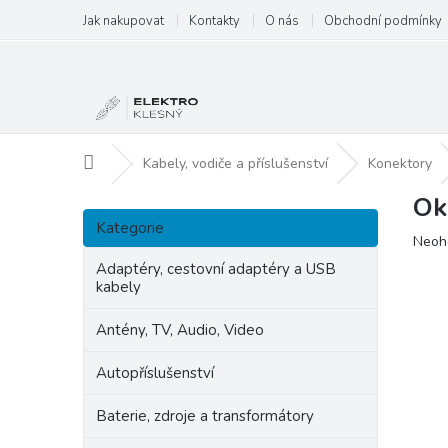
Přejít
Jak nakupovat
Kontakty
O nás
Obchodní podmínky
na
obsah
Domů
Kabely, vodiče a příslušenství
Konektory
Ok
P
Přeskočit
o
Kategorie
kategorie
Prům
Neoh
s
hodn
t
Adaptéry, cestovní adaptéry a USB
produ
kabely
r
je
a
0,0
Antény, TV, Audio, Video
n
z
5
n
Autopříslušenství
hvězd
í
p
Baterie, zdroje a transformátory
a
n