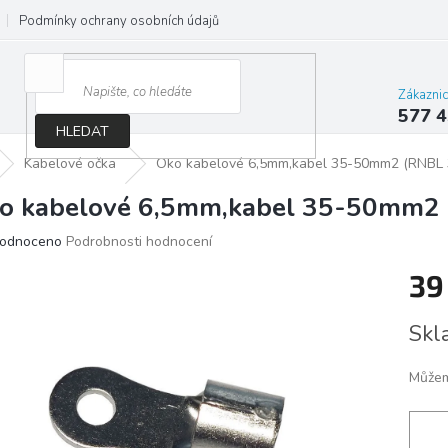
Podmínky ochrany osobních údajů
Jak správně vybrat osvětlení do d
Zákazni
577 4
HLEDAT
Kabelové očka
Oko kabelové 6,5mm,kabel 35-50mm2 (RNBL 
o kabelové 6,5mm,kabel 35-50mm2 
ěrné
odnoceno
Podrobnosti hodnocení
ocení
39
ktu
Měrn
Skl
cena:
iček.
Můžem