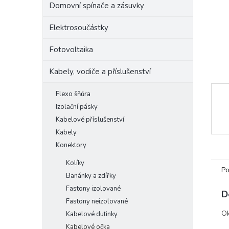
Domovní spínače a zásuvky
e
l
Elektrosoučástky
Fotovoltaika
Kabely, vodiče a příslušenství
Flexo šňůra
Izolační pásky
Kabelové příslušenství
Kabely
Konektory
Kolíky
Po
Banánky a zdířky
Fastony izolované
D
Fastony neizolované
Ok
Kabelové dutinky
Kabelové očka