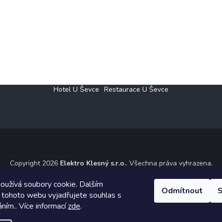
Hotel U Ševce
Restaurace U Ševce
Copyright 2026
Elektro Klesný s.r.o.
. Všechna práva vyhrazena.
ický návrh vytvořil a na Shoptet implementoval
Tomáš Hlad
&
Shoptet
oužívá soubory cookie. Dalším
Odmítnout
S
 tohoto webu vyjadřujete souhlas s
Vytvořil Shoptet
áním.. Více informací
zde
.