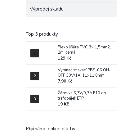
Výprodej skladu
Top 3 produkty
Flexo šňůra PVC 3× 1,5mm2,
2m, černá
129 Kč
Vypínač stiskací PBS-06 ON-
OFF 30V/1A, 11x11,8mm
7,90 Kč
Žárovka 6,3V/0,3A E10 do
trafopájek ETP
19 Kč
Přijímáme online platby