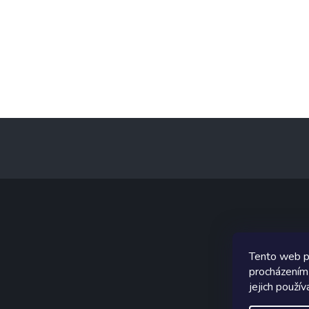
Z
á
p
a
t
í
Graf
Tento web p
procházením
jejich použív