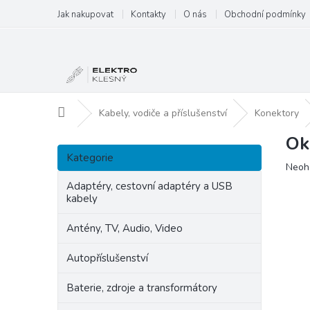
Přejít
Jak nakupovat
Kontakty
O nás
Obchodní podmínky
na
obsah
Domů
Kabely, vodiče a příslušenství
Konektory
Ok
P
Přeskočit
o
Kategorie
kategorie
Prům
Neoh
s
hodn
t
Adaptéry, cestovní adaptéry a USB
produ
kabely
r
je
a
0,0
Antény, TV, Audio, Video
n
z
5
n
Autopříslušenství
hvězd
í
p
Baterie, zdroje a transformátory
a
n