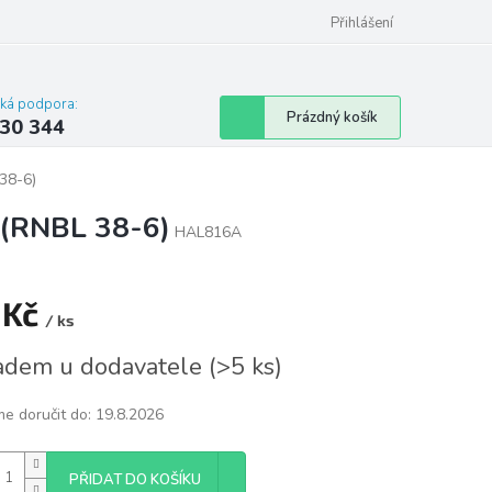
omu nebo bytu
Přihlášení
cká podpora:
Nákupní
Prázdný košík
30 344
košík
38-6)
(RNBL 38-6)
HAL816A
 Kč
/ ks
á
adem u dodavatele
(
>5 ks
)
e doručit do:
19.8.2026
PŘIDAT DO KOŠÍKU