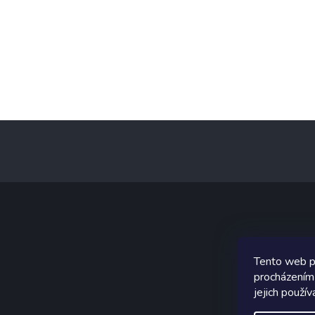
Z
á
p
a
t
í
Graf
Tento web p
procházením
jejich použív