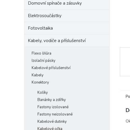
Domovní spínače a zásuvky
e
l
Elektrosoučástky
Fotovoltaika
Kabely, vodiče a příslušenství
Flexo šňůra
Izolační pásky
Kabelové příslušenství
Kabely
Konektory
Kolíky
Po
Banánky a zdířky
Fastony izolované
D
Fastony neizolované
Ok
Kabelové dutinky
Kabelové očka