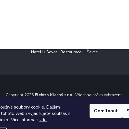
Hotel U Ševce
Restaurace U Ševce
Copyright 2026
Elektro Klesný s.r.o.
. Všechna práva vyhrazena.
ický návrh vytvořil a na Shoptet implementoval
Tomáš Hlad
&
Shoptet
oužívá soubory cookie. Dalším
Odmítnout
S
 tohoto webu vyjadřujete souhlas s
Vytvořil Shoptet
áním.. Více informací
zde
.