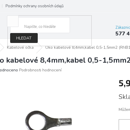
Podmínky ochrany osobních údajů
Jak správně vybrat osvětlení do d
Zákazni
577 4
HLEDAT
Kabelové očka
Oko kabelové 8,4mm,kabel 0,5-1,5mm2 (RNB1
o kabelové 8,4mm,kabel 0,5-1,5mm
ěrné
odnoceno
Podrobnosti hodnocení
ocení
5,
ktu
Měrn
Skl
cena:
iček.
Můžem