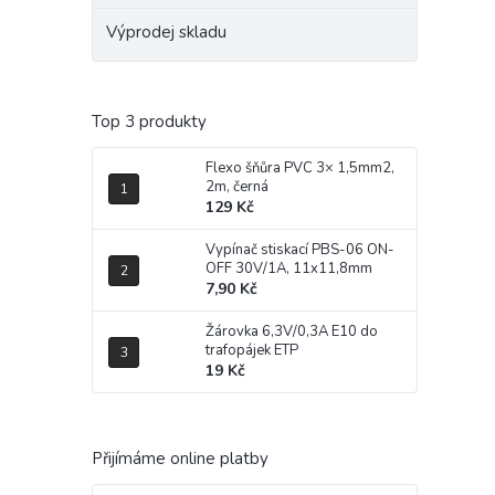
Výprodej skladu
Top 3 produkty
Flexo šňůra PVC 3× 1,5mm2,
2m, černá
129 Kč
Vypínač stiskací PBS-06 ON-
OFF 30V/1A, 11x11,8mm
7,90 Kč
Žárovka 6,3V/0,3A E10 do
trafopájek ETP
19 Kč
Přijímáme online platby