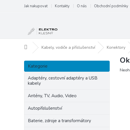
Přejít
Jak nakupovat
Kontakty
O nás
Obchodní podmínky
na
obsah
Domů
Kabely, vodiče a příslušenství
Konektory
Ok
P
Přeskočit
o
Kategorie
kategorie
Prům
Neoh
s
hodn
t
Adaptéry, cestovní adaptéry a USB
produ
kabely
r
je
a
0,0
Antény, TV, Audio, Video
n
z
5
n
Autopříslušenství
hvězd
í
p
Baterie, zdroje a transformátory
a
n