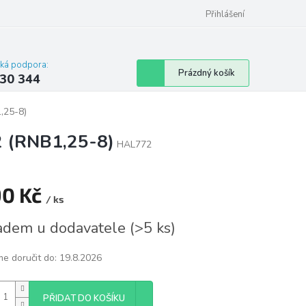
omu nebo bytu
Přihlášení
cká podpora:
Nákupní
Prázdný košík
30 344
košík
,25-8)
2 (RNB1,25-8)
HAL772
90 Kč
/ ks
á
adem u dodavatele
(
>5 ks
)
e doručit do:
19.8.2026
PŘIDAT DO KOŠÍKU