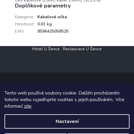
Oko kabelové 8,5mm, kabel 25mm2 (SC25-8)
Doplňkové parametry
Kategorie
:
Kabelové očka
Hmotnost
:
0.01 kg
EAN
:
8596425058525
Z
Hotel U Ševce
Restaurace U Ševce
á
p
a
t
í
Tento web používá soubory cookie. Dalším procházením
Copyright 2026
Elektro Klesný s.r.o.
. Všechna práva vyhrazena.
tohoto webu vyjadřujete souhlas s jejich používáním.. Více
informací
zde
.
Grafický návrh vytvořil a na Shoptet implementoval
Tomáš Hlad
&
Shoptetak.cz
.
Nastavení
Vytvořil Shoptet