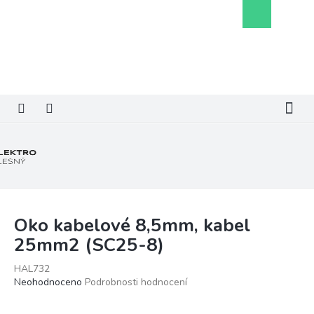
Přejít
Nákupní
na
košík
obsah
Oko kabelové 8,5mm, kabel
25mm2 (SC25-8)
HAL732
Průměrné
Neohodnoceno
Podrobnosti hodnocení
hodnocení
produktu