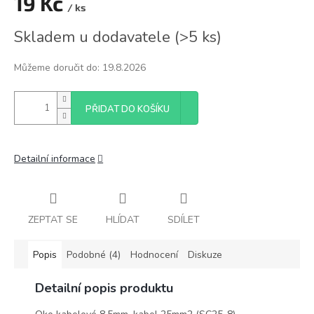
19 Kč
/ ks
Měrná
Skladem u dodavatele
(
>5 ks
)
cena:
Můžeme doručit do:
19.8.2026
PŘIDAT DO KOŠÍKU
Detailní informace
ZEPTAT SE
HLÍDAT
SDÍLET
Popis
Podobné (4)
Hodnocení
Diskuze
Detailní popis produktu