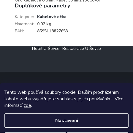
Oko kabelové 8,5mm, kabel 50mm2 (SC50-8)
Doplňkové parametry
Kategorie
:
Kabelové očka
Hmotnost
:
0.02 kg
EAN
:
8595118827653
Z
Hotel U Ševce
Restaurace U Ševce
á
p
a
t
í
Tento web používá soubory cookie. Dalším procházením
Copyright 2026
Elektro Klesný s.r.o.
. Všechna práva vyhrazena.
tohoto webu vyjadřujete souhlas s jejich používáním.. Více
informací
zde
.
Grafický návrh vytvořil a na Shoptet implementoval
Tomáš Hlad
&
Shoptetak.cz
.
Nastavení
Vytvořil Shoptet