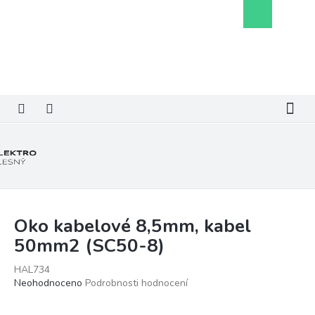
Přejít
Nákupní
na
košík
obsah
Oko kabelové 8,5mm, kabel
50mm2 (SC50-8)
HAL734
Průměrné
Neohodnoceno
Podrobnosti hodnocení
hodnocení
produktu