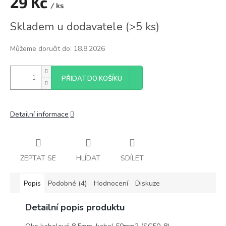
29 Kč
/ ks
Měrná
Skladem u dodavatele
(
>5 ks
)
cena:
Můžeme doručit do:
18.8.2026
PŘIDAT DO KOŠÍKU
Detailní informace
ZEPTAT SE
HLÍDAT
SDÍLET
Popis
Podobné (4)
Hodnocení
Diskuze
Detailní popis produktu