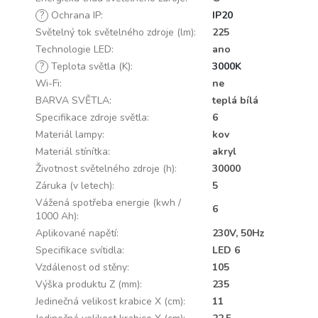
?
Ochrana IP
:
IP20
Světelný tok světelného zdroje (lm)
:
225
Technologie LED
:
ano
?
Teplota světla (K)
:
3000K
Wi-Fi
:
ne
BARVA SVĚTLA
:
teplá bílá
Specifikace zdroje světla
:
6
Materiál lampy
:
kov
Materiál stínítka
:
akryl
Životnost světelného zdroje (h)
:
30000
Záruka (v letech)
:
5
Vážená spotřeba energie (kwh /
6
1000 Ah)
:
Aplikované napětí
:
230V, 50Hz
Specifikace svítidla
:
LED 6
Vzdálenost od stěny
:
105
Výška produktu Z (mm)
:
235
Jedinečná velikost krabice X (cm)
:
11