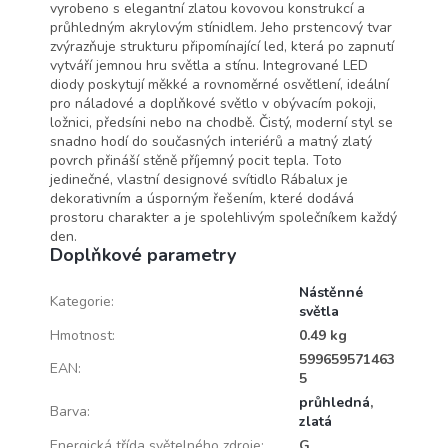
vyrobeno s elegantní zlatou kovovou konstrukcí a
průhledným akrylovým stínidlem. Jeho prstencový tvar
zvýrazňuje strukturu připomínající led, která po zapnutí
vytváří jemnou hru světla a stínu. Integrované LED
diody poskytují měkké a rovnoměrné osvětlení, ideální
pro náladové a doplňkové světlo v obývacím pokoji,
ložnici, předsíni nebo na chodbě. Čistý, moderní styl se
snadno hodí do současných interiérů a matný zlatý
povrch přináší stěně příjemný pocit tepla. Toto
jedinečné, vlastní designové svítidlo Rábalux je
dekorativním a úsporným řešením, které dodává
prostoru charakter a je spolehlivým společníkem každý
den.
Doplňkové parametry
Nástěnné
Kategorie
:
světla
Hmotnost
:
0.49 kg
599659571463
EAN
:
5
průhledná
,
Barva
:
zlatá
Energická třída světelného zdroje
:
G