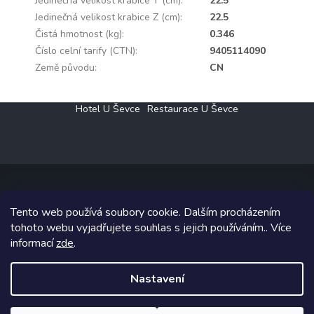
Jedinečná velikost krabice Y (cm)
:
22.5
Jedinečná velikost krabice Z (cm)
:
22.5
Čistá hmotnost (kg)
:
0.346
Číslo celní tarify (CTN)
:
9405114090
Země původu
:
CN
Z
Hotel U Ševce
Restaurace U Ševce
á
p
a
t
í
Tento web používá soubory cookie. Dalším procházením
Copyright 2026
Elektro Klesný s.r.o.
. Všechna práva vyhrazena.
tohoto webu vyjadřujete souhlas s jejich používáním.. Více
informací
zde
.
Grafický návrh vytvořil a na Shoptet implementoval
Tomáš Hlad
&
Shoptetak.cz
.
Nastavení
Vytvořil Shoptet