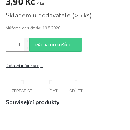
3,90 Kč
/ ks
Měrná
Skladem u dodavatele
(
>5 ks
)
cena:
Můžeme doručit do:
19.8.2026
PŘIDAT DO KOŠÍKU
Detailní informace
ZEPTAT SE
HLÍDAT
SDÍLET
Související produkty