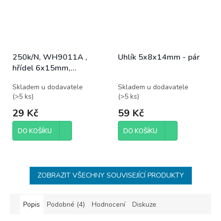
250k/N, WH9011A ,
Uhlík 5x8x14mm - pár
hřídel 6x15mm,
potenciometr otočný
Skladem u dodavatele
Skladem u dodavatele
(
>5 ks
)
(
>5 ks
)
29 Kč
59 Kč
DO KOŠÍKU
DO KOŠÍKU
ZOBRAZIT VŠECHNY SOUVISEJÍCÍ PRODUKTY
Popis
Podobné (4)
Hodnocení
Diskuze