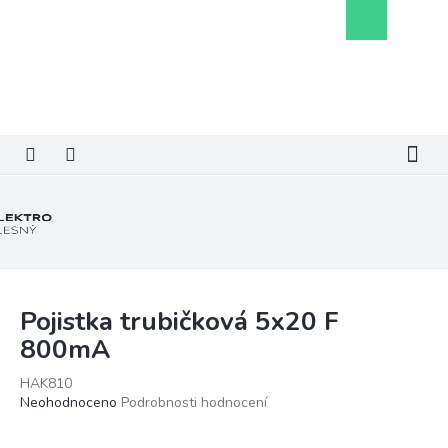
Přejít
Nákupní
na
košík
obsah
Pojistka trubičková 5x20 F
800mA
HAK810
Průměrné
Neohodnoceno
Podrobnosti hodnocení
hodnocení
produktu