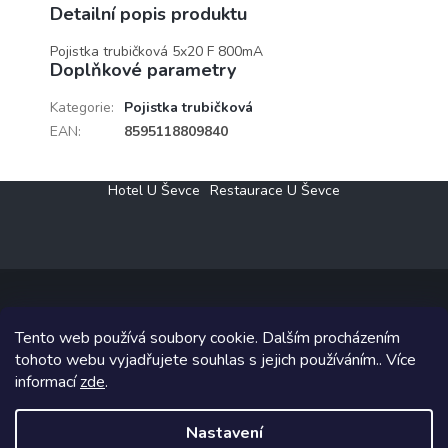
Detailní popis produktu
Pojistka trubičková 5x20 F 800mA
Doplňkové parametry
Kategorie
:
Pojistka trubičková
EAN
:
8595118809840
Z
Hotel U Ševce
Restaurace U Ševce
á
p
a
t
í
Tento web používá soubory cookie. Dalším procházením
Copyright 2026
Elektro Klesný s.r.o.
. Všechna práva vyhrazena.
tohoto webu vyjadřujete souhlas s jejich používáním.. Více
informací
zde
.
Grafický návrh vytvořil a na Shoptet implementoval
Tomáš Hlad
&
Shoptetak.cz
.
Nastavení