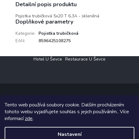
Detailní popis produktu
Pojistka trubičková 5x20 T 6,3A - skleněná
Doplňkové parametry
Kategorie
:
Pojistka trubičková
EAN
:
8596425108275
Z
Hotel U Ševce
Restaurace U Ševce
á
p
a
t
í
Tento web používá soubory cookie. Dalším procházením
Copyright 2026
Elektro Klesný s.r.o.
. Všechna práva vyhrazena.
tohoto webu vyjadřujete souhlas s jejich používáním.. Více
informací
zde
.
Grafický návrh vytvořil a na Shoptet implementoval
Tomáš Hlad
&
Shoptetak.cz
.
Nastavení