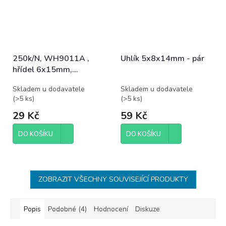
250k/N, WH9011A ,
Uhlík 5x8x14mm - pár
hřídel 6x15mm,
potenciometr otočný
Skladem u dodavatele
Skladem u dodavatele
(
>5 ks
)
(
>5 ks
)
29 Kč
59 Kč
DO KOŠÍKU
DO KOŠÍKU
ZOBRAZIT VŠECHNY SOUVISEJÍCÍ PRODUKTY
Popis
Podobné (4)
Hodnocení
Diskuze