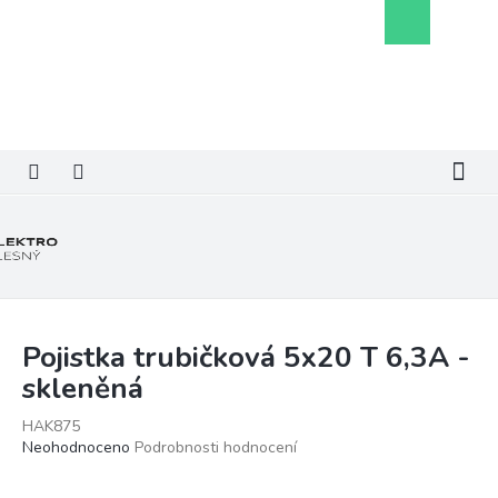
Přejít
Nákupní
na
košík
obsah
Pojistka trubičková 5x20 T 6,3A -
skleněná
HAK875
Průměrné
Neohodnoceno
Podrobnosti hodnocení
hodnocení
produktu