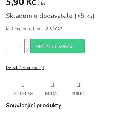
5,90 Kč
/ ks
Měrná
Skladem u dodavatele
(
>5 ks
)
cena:
Můžeme doručit do:
18.8.2026
PŘIDAT DO KOŠÍKU
Detailní informace
ZEPTAT SE
HLÍDAT
SDÍLET
Související produkty