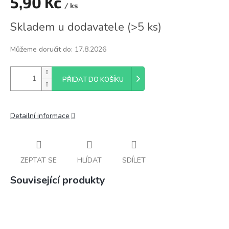
5,90 Kč
/ ks
Měrná
Skladem u dodavatele
(
>5 ks
)
cena:
Můžeme doručit do:
17.8.2026
PŘIDAT DO KOŠÍKU
Detailní informace
ZEPTAT SE
HLÍDAT
SDÍLET
Související produkty