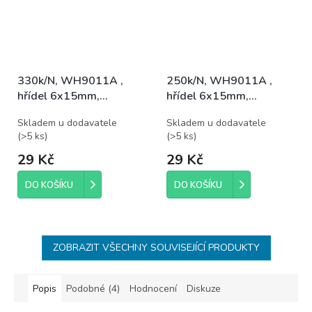
330k/N, WH9011A ,
250k/N, WH9011A ,
hřídel 6x15mm,
hřídel 6x15mm,
potenciometr otočný
potenciometr otočný
Skladem u dodavatele
Skladem u dodavatele
(
>5 ks
)
(
>5 ks
)
29 Kč
29 Kč
DO KOŠÍKU
DO KOŠÍKU
ZOBRAZIT VŠECHNY SOUVISEJÍCÍ PRODUKTY
Popis
Podobné (4)
Hodnocení
Diskuze