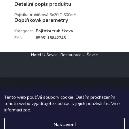
Detailní popis produktu
Pojistka trubičková 5x20 T 500mA
Doplňkové parametry
Kategorie
:
Pojistka trubičková
EAN
:
8595118842748
Z
Hotel U Ševce
Restaurace U Ševce
á
p
a
t
í
Tento web používá soubory cookie. Dalším procházením
Copyright 2026
Elektro Klesný s.r.o.
. Všechna práva vyhrazena.
tohoto webu vyjadřujete souhlas s jejich používáním.. Více
informací
zde
.
Grafický návrh vytvořil a na Shoptet implementoval
Tomáš Hlad
&
Shoptetak.cz
.
Nastavení