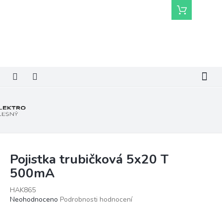
Přejít
Nákupní
na
košík
obsah
Pojistka trubičková 5x20 T
500mA
HAK865
Průměrné
Neohodnoceno
Podrobnosti hodnocení
hodnocení
produktu