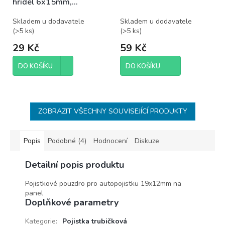
hřídel 6x15mm,
potenciometr otočný
Skladem u dodavatele
Skladem u dodavatele
(
>5 ks
)
(
>5 ks
)
29 Kč
59 Kč
DO KOŠÍKU
DO KOŠÍKU
ZOBRAZIT VŠECHNY SOUVISEJÍCÍ PRODUKTY
Popis
Podobné (4)
Hodnocení
Diskuze
Detailní popis produktu
Pojistkové pouzdro pro autopojistku 19x12mm na
panel
Doplňkové parametry
Kategorie
:
Pojistka trubičková