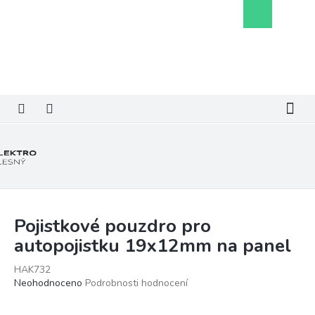
Přejít
Nákupní
na
košík
obsah
Pojistkové pouzdro pro
autopojistku 19x12mm na panel
HAK732
Průměrné
Neohodnoceno
Podrobnosti hodnocení
hodnocení
produktu