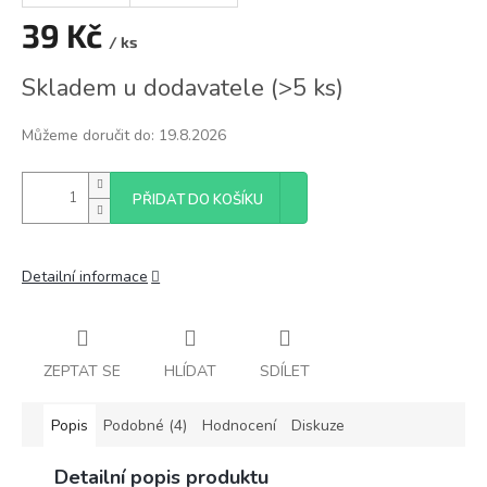
39 Kč
/ ks
Měrná
Skladem u dodavatele
(
>5 ks
)
cena:
Můžeme doručit do:
19.8.2026
PŘIDAT DO KOŠÍKU
Detailní informace
ZEPTAT SE
HLÍDAT
SDÍLET
Popis
Podobné (4)
Hodnocení
Diskuze
Detailní popis produktu