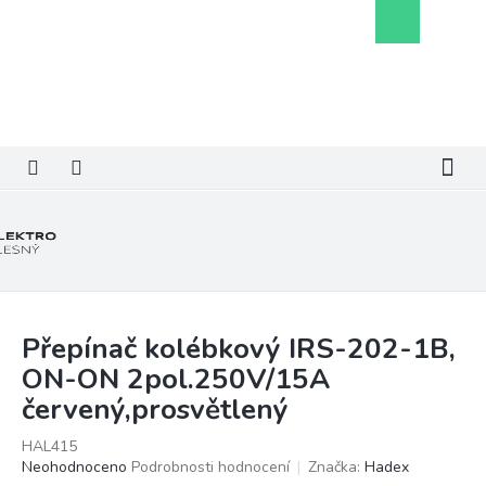
Přejít
Nákupní
na
košík
obsah
Přepínač kolébkový IRS-202-1B,
ON-ON 2pol.250V/15A
červený,prosvětlený
HAL415
Průměrné
Neohodnoceno
Podrobnosti hodnocení
Značka:
Hadex