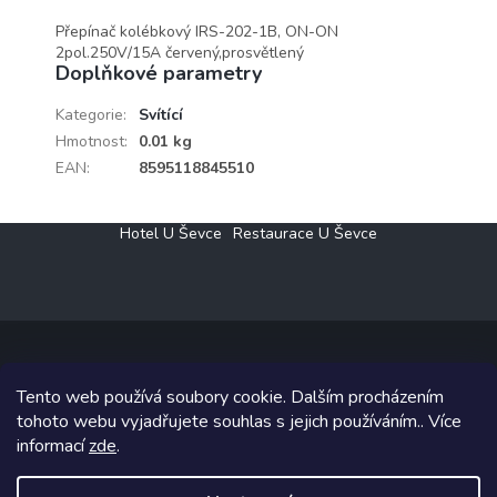
Přepínač kolébkový IRS-202-1B, ON-ON
2pol.250V/15A červený,prosvětlený
Doplňkové parametry
Kategorie
:
Svítící
Hmotnost
:
0.01 kg
EAN
:
8595118845510
Z
Hotel U Ševce
Restaurace U Ševce
á
p
a
t
í
Tento web používá soubory cookie. Dalším procházením
Copyright 2026
Elektro Klesný s.r.o.
. Všechna práva vyhrazena.
tohoto webu vyjadřujete souhlas s jejich používáním.. Více
informací
zde
.
Grafický návrh vytvořil a na Shoptet implementoval
Tomáš Hlad
&
Shoptetak.cz
.