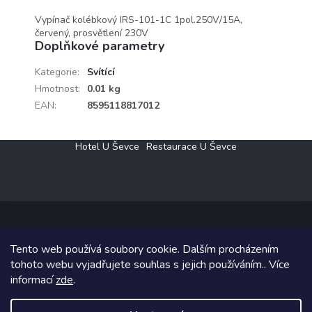
Vypínač kolébkový IRS-101-1C 1pol.250V/15A,
červený, prosvětlení 230V
Doplňkové parametry
Kategorie
:
Svítící
Hmotnost
:
0.01 kg
EAN
:
8595118817012
Z
Hotel U Ševce
Restaurace U Ševce
á
p
a
t
í
Tento web používá soubory cookie. Dalším procházením
Copyright 2026
Elektro Klesný s.r.o.
. Všechna práva vyhrazena.
tohoto webu vyjadřujete souhlas s jejich používáním.. Více
informací
zde
.
Grafický návrh vytvořil a na Shoptet implementoval
Tomáš Hlad
&
Shoptetak.cz
.