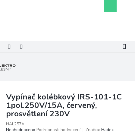
Přejít
Nákupní
na
košík
obsah
Vypínač kolébkový IRS-101-1C
1pol.250V/15A, červený,
prosvětlení 230V
HAL257A
Průměrné
Neohodnoceno
Podrobnosti hodnocení
Značka:
Hadex