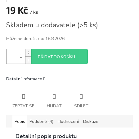
19 Kč
/ ks
Měrná
Skladem u dodavatele
(
>5 ks
)
cena:
Můžeme doručit do:
18.8.2026
PŘIDAT DO KOŠÍKU
Detailní informace
ZEPTAT SE
HLÍDAT
SDÍLET
Popis
Podobné (4)
Hodnocení
Diskuze
Detailní popis produktu