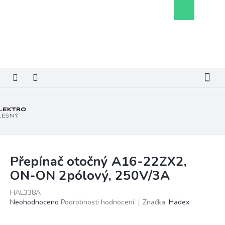
Přejít
Nákupní
na
košík
obsah
Přepínač otočný A16-22ZX2,
ON-ON 2pólový, 250V/3A
HAL338A
Průměrné
Neohodnoceno
Podrobnosti hodnocení
Značka:
Hadex
hodnocení
produktu