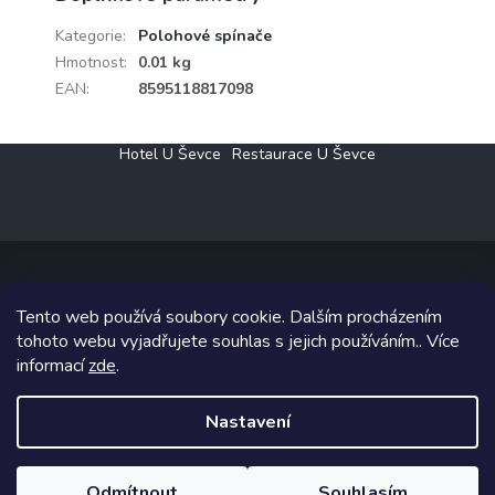
Kategorie
:
Polohové spínače
Hmotnost
:
0.01 kg
EAN
:
8595118817098
Z
Hotel U Ševce
Restaurace U Ševce
á
p
a
t
í
Tento web používá soubory cookie. Dalším procházením
Copyright 2026
Elektro Klesný s.r.o.
. Všechna práva vyhrazena.
tohoto webu vyjadřujete souhlas s jejich používáním.. Více
informací
zde
.
Grafický návrh vytvořil a na Shoptet implementoval
Tomáš Hlad
&
Shoptetak.cz
.
Nastavení
Vytvořil Shoptet
Odmítnout
Souhlasím