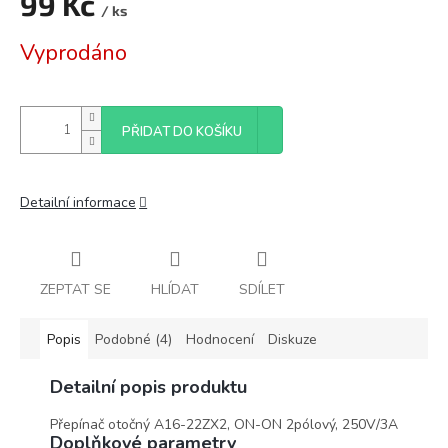
99 Kč
/ ks
Měrná
Vyprodáno
cena:
PŘIDAT DO KOŠÍKU
Detailní informace
ZEPTAT SE
HLÍDAT
SDÍLET
Popis
Podobné (4)
Hodnocení
Diskuze
Detailní popis produktu
Přepínač otočný A16-22ZX2, ON-ON 2pólový, 250V/3A
Doplňkové parametry