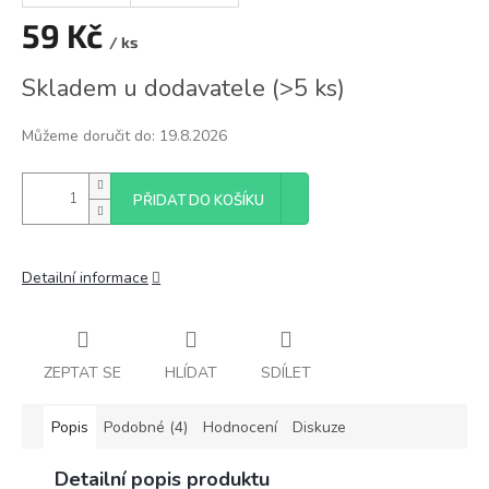
59 Kč
/ ks
Měrná
Skladem u dodavatele
(
>5 ks
)
cena:
Můžeme doručit do:
19.8.2026
PŘIDAT DO KOŠÍKU
Detailní informace
ZEPTAT SE
HLÍDAT
SDÍLET
Popis
Podobné (4)
Hodnocení
Diskuze
Detailní popis produktu