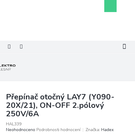
Přejít
Nákupní
na
košík
obsah
Přepínač otočný LAY7 (Y090-
20X/21), ON-OFF 2.pólový
250V/6A
HAL339
Průměrné
Neohodnoceno
Podrobnosti hodnocení
Značka:
Hadex