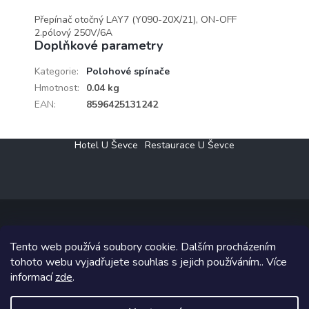
Přepínač otočný LAY7 (Y090-20X/21), ON-OFF
2.pólový 250V/6A
Doplňkové parametry
Kategorie
:
Polohové spínače
Hmotnost
:
0.04 kg
EAN
:
8596425131242
Z
Hotel U Ševce
Restaurace U Ševce
á
p
a
t
í
Tento web používá soubory cookie. Dalším procházením
Copyright 2026
Elektro Klesný s.r.o.
. Všechna práva vyhrazena.
tohoto webu vyjadřujete souhlas s jejich používáním.. Více
informací
zde
.
Grafický návrh vytvořil a na Shoptet implementoval
Tomáš Hlad
&
Shoptetak.cz
.