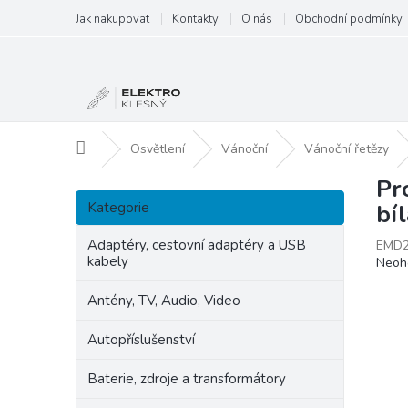
Přejít
Jak nakupovat
Kontakty
O nás
Obchodní podmínky
na
obsah
Domů
Osvětlení
Vánoční
Vánoční řetězy
Pr
P
Přeskočit
o
Kategorie
bí
kategorie
s
t
Adaptéry, cestovní adaptéry a USB
EMD
kabely
Prům
Neoh
r
hodn
a
produ
Antény, TV, Audio, Video
n
je
n
0,0
Autopříslušenství
í
z
p
5
Baterie, zdroje a transformátory
hvězd
a
n