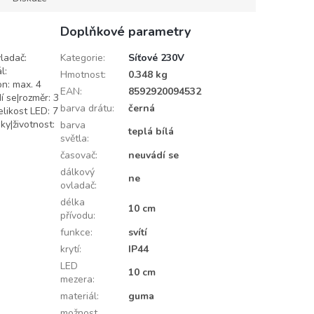
Doplňkové parametry
vladač:
Kategorie
:
Síťové 230V
l:
Hmotnost
:
0.348 kg
on: max. 4
EAN
:
8592920094532
í se|rozměr: 3
barva drátu
:
černá
elikost LED: 7
ky|životnost:
barva
teplá bílá
světla
:
časovač
:
neuvádí se
dálkový
ne
ovladač
:
délka
10 cm
přívodu
:
funkce
:
svítí
krytí
:
IP44
LED
10 cm
mezera
:
materiál
:
guma
možnost