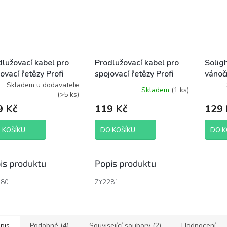
dlužovací kabel pro
Prodlužovací kabel pro
Solig
ovací řetězy Profi
spojovací řetězy Profi
vánoč
, 10 m, venkovní i
černý, 10 m, venkovní i
10m, 
Skladem u dodavatele
Skladem
(
1 ks
)
(
>5 ks
)
řní
vnitřní
IP44, 
9 Kč
119 Kč
129 
 KOŠÍKU
DO KOŠÍKU
DO K
is produktu
Popis produktu
280
ZY2281
pis
Podobné (4)
Související soubory (2)
Hodnocení