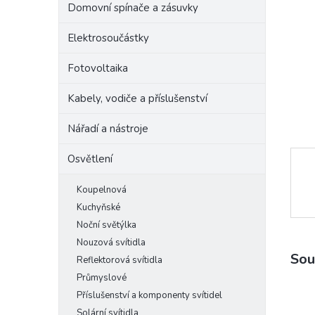
Domovní spínače a zásuvky
e
l
Elektrosoučástky
Fotovoltaika
Kabely, vodiče a příslušenství
Nářadí a nástroje
Osvětlení
Koupelnová
Kuchyňské
Noční světýlka
Nouzová svítidla
Sou
Reflektorová svítidla
Průmyslové
Příslušenství a komponenty svítidel
Solární svítidla