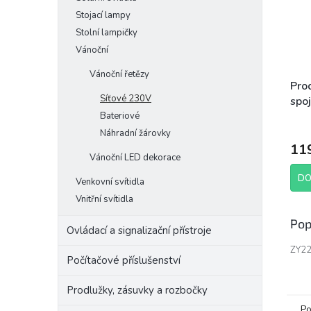
Stojací lampy
Stolní lampičky
Vánoční
Vánoční řetězy
Pro
Síťové 230V
spoj
bílý
Bateriové
vnit
Náhradní žárovky
11
Vánoční LED dekorace
DO
Venkovní svítidla
Vnitřní svítidla
Pop
Ovládací a signalizační přístroje
ZY2
Počítačové příslušenství
Prodlužky, zásuvky a rozbočky
Po