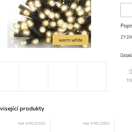
Popi
ZY20
Detail
TI
visející produkty
Kód:
EMD2ZW01
Kód:
EMD2ZB01