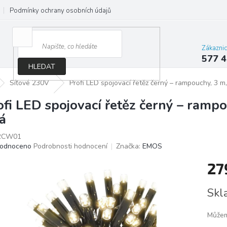
Podmínky ochrany osobních údajů
Jak správně vybrat osvětlení do d
Zákazni
577 4
HLEDAT
Síťové 230V
Profi LED spojovací řetěz černý – rampouchy, 3 m,
ofi LED spojovací řetěz černý – rampo
lá
2CW01
ěrné
odnoceno
Podrobnosti hodnocení
Značka:
EMOS
ocení
27
ktu
Měrn
Skl
cena:
iček.
Můžem