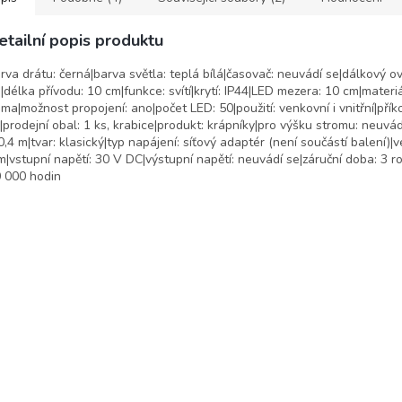
etailní popis produktu
rva drátu: černá|barva světla: teplá bílá|časovač: neuvádí se|dálkový o
|délka přívodu: 10 cm|funkce: svítí|krytí: IP44|LED mezera: 10 cm|materiá
ma|možnost propojení: ano|počet LED: 50|použití: venkovní i vnitřní|přík
prodejní obal: 1 ks, krabice|produkt: krápníky|pro výšku stromu: neuvád
0,4 m|tvar: klasický|typ napájení: síťový adaptér (není součástí balení)|v
|vstupní napětí: 30 V DC|výstupní napětí: neuvádí se|záruční doba: 3 ro
 000 hodin