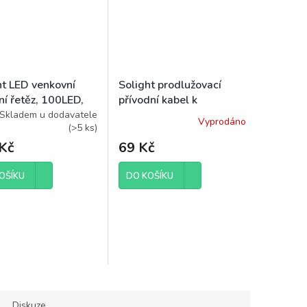
ht LED venkovní
Solight prodlužovací
ní řetěz, 100LED,
přívodní kabel k
3m přívod, 8 funkcí,
vánočním řetězům, 5m
Skladem u dodavatele
Vyprodáno
(
>5 ks
)
3x AA, teplá bílá
Kč
69 Kč
OŠÍKU
DO KOŠÍKU
Diskuze