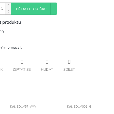
PŘIDAT DO KOŠÍKU
s produktu
09
ní informace
SK
ZEPTAT SE
HLÍDAT
SDÍLET
Kód:
SO1V57-WW
Kód:
SO1V001-G