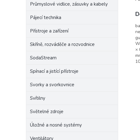
Průmyslové vidlice, zásuvky a kabely
D
Pájecí technika
ba
Přístroje a zařízení
ne
gu
W|
Skříně, rozváděče a rozvodnice
× 
mm
SodaStream
10
Spínací a jistící přístroje
Svorky a svorkovnice
Svítilny
Světelné zdroje
Úložné a nosné systémy
Ventilátory