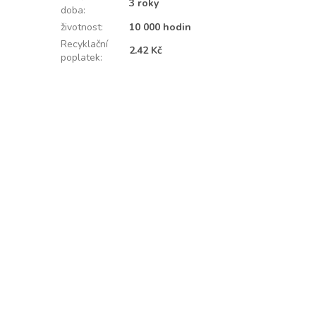
3 roky
doba
:
životnost
:
10 000 hodin
Recyklační
2.42 Kč
poplatek
: