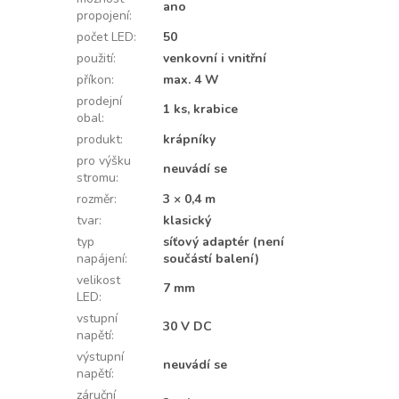
ano
propojení
:
počet LED
:
50
použití
:
venkovní i vnitřní
příkon
:
max. 4 W
prodejní
1 ks, krabice
obal
:
produkt
:
krápníky
pro výšku
neuvádí se
stromu
:
rozměr
:
3 × 0,4 m
tvar
:
klasický
typ
síťový adaptér (není
napájení
:
součástí balení)
velikost
7 mm
LED
:
vstupní
30 V DC
napětí
:
výstupní
neuvádí se
napětí
:
záruční