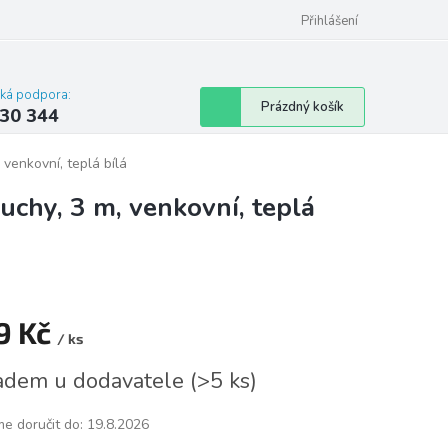
omu nebo bytu
Přihlášení
cká podpora:
Nákupní
Prázdný košík
30 344
košík
 venkovní, teplá bílá
uchy, 3 m, venkovní, teplá
9 Kč
/ ks
á
adem u dodavatele
(
>5 ks
)
e doručit do:
19.8.2026