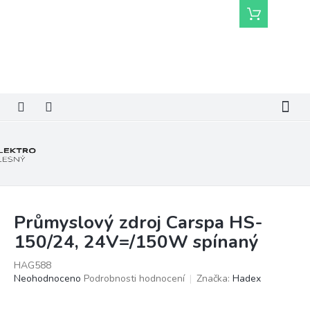
Přejít
Nákupní
na
košík
obsah
Průmyslový zdroj Carspa HS-
150/24, 24V=/150W spínaný
HAG588
Průměrné
Neohodnoceno
Podrobnosti hodnocení
Značka:
Hadex
hodnocení
produktu