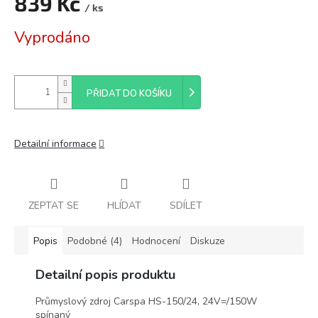
839 Kč
/ ks
Měrná
Vyprodáno
cena:
PŘIDAT DO KOŠÍKU
Detailní informace
ZEPTAT SE
HLÍDAT
SDÍLET
Popis
Podobné (4)
Hodnocení
Diskuze
Detailní popis produktu
Průmyslový zdroj Carspa HS-150/24, 24V=/150W
spínaný