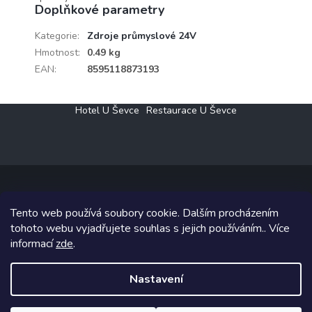
Doplňkové parametry
Kategorie
:
Zdroje průmyslové 24V
Hmotnost
:
0.49 kg
EAN
:
8595118873193
Z
Hotel U Ševce
Restaurace U Ševce
á
p
a
t
í
Tento web používá soubory cookie. Dalším procházením
Copyright 2026
Elektro Klesný s.r.o.
. Všechna práva vyhrazena.
tohoto webu vyjadřujete souhlas s jejich používáním.. Více
informací
zde
.
Grafický návrh vytvořil a na Shoptet implementoval
Tomáš Hlad
&
Shoptetak.cz
.
Nastavení
Vytvořil Shoptet