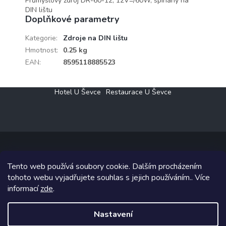
Průmyslový zdroj DR-60-12, 12V=/60W, spínaný na
DIN lištu
Doplňkové parametry
Kategorie
:
Zdroje na DIN lištu
Hmotnost
:
0.25 kg
EAN
:
8595118885523
Z
Hotel U Ševce
Restaurace U Ševce
á
p
a
t
í
Tento web používá soubory cookie. Dalším procházením
Copyright 2026
Elektro Klesný s.r.o.
. Všechna práva vyhrazena.
tohoto webu vyjadřujete souhlas s jejich používáním.. Více
informací
zde
.
Grafický návrh vytvořil a na Shoptet implementoval
Tomáš Hlad
&
Shoptetak.cz
.
Nastavení