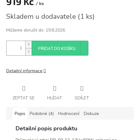
919 Kč
/ ks
Měrná
Skladem u dodavatele
(
1 ks
)
cena:
Můžeme doručit do:
19.8.2026
PŘIDAT DO KOŠÍKU
Detailní informace
ZEPTAT SE
HLÍDAT
SDÍLET
Popis
Podobné (4)
Hodnocení
Diskuze
Detailní popis produktu