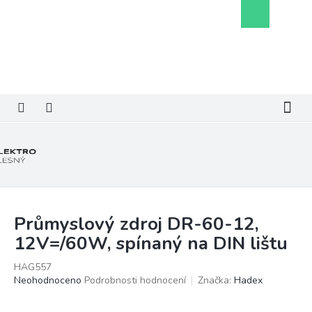
Přejít
Nákupní
na
košík
obsah
Průmyslový zdroj DR-60-12,
12V=/60W, spínaný na DIN lištu
HAG557
Průměrné
Neohodnoceno
Podrobnosti hodnocení
Značka:
Hadex
hodnocení
produktu