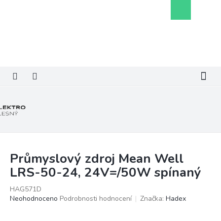
Přejít
Nákupní
na
košík
obsah
Průmyslový zdroj Mean Well
LRS-50-24, 24V=/50W spínaný
HAG571D
Průměrné
Neohodnoceno
Podrobnosti hodnocení
Značka:
Hadex
hodnocení
produktu