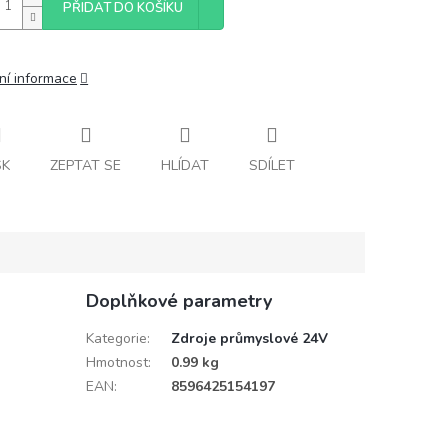
PŘIDAT DO KOŠÍKU
ní informace
SK
ZEPTAT SE
HLÍDAT
SDÍLET
Doplňkové parametry
Kategorie
:
Zdroje průmyslové 24V
Hmotnost
:
0.99 kg
EAN
:
8596425154197