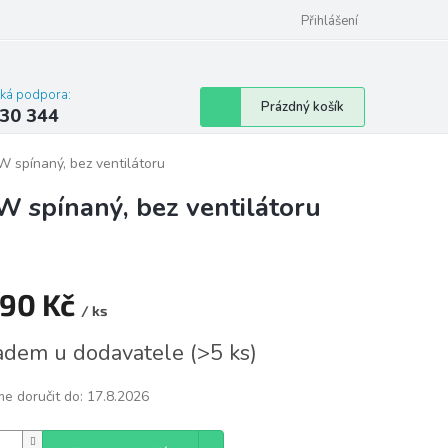
omu nebo bytu
Přihlášení
cká podpora:
Nákupní
Prázdný košík
30 344
košík
 spínaný, bez ventilátoru
 spínaný, bez ventilátoru
490 Kč
/ ks
á
adem u dodavatele
(
>5 ks
)
e doručit do:
17.8.2026