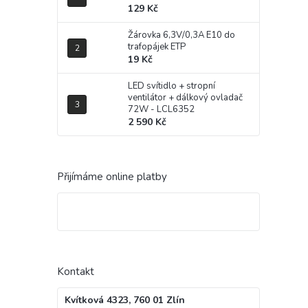
129 Kč
Žárovka 6,3V/0,3A E10 do
trafopájek ETP
19 Kč
LED svítidlo + stropní
ventilátor + dálkový ovladač
72W - LCL6352
2 590 Kč
Přijímáme online platby
Kontakt
Kvítková 4323, 760 01 Zlín