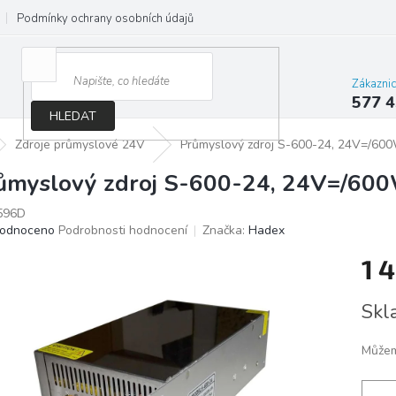
Podmínky ochrany osobních údajů
Jak správně vybrat osvětlení do d
Zákazni
577 4
HLEDAT
Zdroje průmyslové 24V
Průmyslový zdroj S-600-24, 24V=/600W
ůmyslový zdroj S-600-24, 24V=/600W
596D
ěrné
odnoceno
Podrobnosti hodnocení
Značka:
Hadex
ocení
1 
ktu
Měrn
Skl
cena:
iček.
Můžem