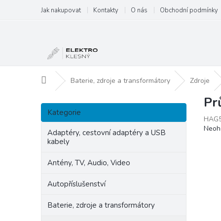
Přejít
Jak nakupovat
Kontakty
O nás
Obchodní podmínky
na
obsah
Domů
Baterie, zdroje a transformátory
Zdroje
Pr
P
Přeskočit
o
Kategorie
kategorie
HAG
s
Prům
Neoh
t
Adaptéry, cestovní adaptéry a USB
hodn
kabely
r
produ
a
je
Antény, TV, Audio, Video
n
0,0
z
n
Autopříslušenství
5
í
hvězd
p
Baterie, zdroje a transformátory
a
n