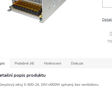
Detail
TI
pis
Podobné (4)
Hodnocení
Diskuze
etailní popis produktu
ůmyslový zdroj S-600-24, 24V=/600W spínaný, bez ventilátoru