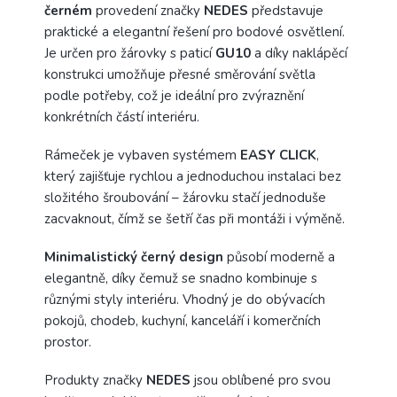
černém
provedení značky
NEDES
představuje
praktické a elegantní řešení pro bodové osvětlení.
Je určen pro žárovky s paticí
GU10
a díky naklápěcí
konstrukci umožňuje přesné směrování světla
podle potřeby, což je ideální pro zvýraznění
konkrétních částí interiéru.
Rámeček je vybaven systémem
EASY
CLICK
,
který zajišťuje rychlou a jednoduchou instalaci bez
složitého šroubování – žárovku stačí jednoduše
zacvaknout, čímž se šetří čas při montáži i výměně.
Minimalistický
černý
design
působí moderně a
elegantně, díky čemuž se snadno kombinuje s
různými styly interiéru. Vhodný je do obývacích
pokojů, chodeb, kuchyní, kanceláří i komerčních
prostor.
Produkty značky
NEDES
jsou oblíbené pro svou