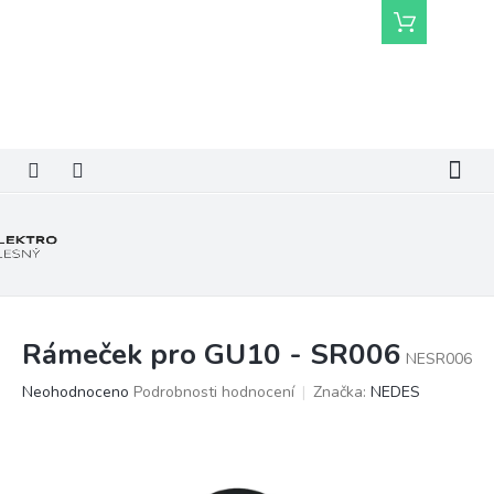
Přejít
Nákupní
na
košík
obsah
Rámeček pro GU10 - SR006
NESR006
Průměrné
Neohodnoceno
Podrobnosti hodnocení
Značka:
NEDES
hodnocení
produktu
je
0,0