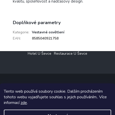
kvalitu, spolehlivost a nadčasový design.
Doplňkové parametry
Kategorie
:
Vestavné osvětlení
EAN
:
8585040921758
Z
Hotel U Ševce
Restaurace U Ševce
á
p
a
t
í
Tento web používá soubory cookie. Dalším procházením
Copyright 2026
Elektro Klesný s.r.o.
. Všechna práva vyhrazena.
tohoto webu vyjadřujete souhlas s jejich používáním.. Více
informací
zde
.
Grafický návrh vytvořil a na Shoptet implementoval
Tomáš Hlad
&
Shoptetak.cz
.