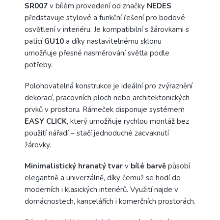
SR007
v bílém provedení od značky
NEDES
představuje stylové a funkční řešení pro bodové
osvětlení v interiéru. Je kompatibilní s žárovkami s
paticí
GU10
a díky nastavitelnému sklonu
umožňuje přesné nasměrování světla podle
potřeby.
Polohovatelná konstrukce je ideální pro zvýraznění
dekorací, pracovních ploch nebo architektonických
prvků v prostoru. Rámeček disponuje systémem
EASY
CLICK
, který umožňuje rychlou montáž bez
použití nářadí – stačí jednoduché zacvaknutí
žárovky.
Minimalistický
hranatý
tvar
v
bílé
barvě
působí
elegantně a univerzálně, díky čemuž se hodí do
moderních i klasických interiérů. Využití najde v
domácnostech, kancelářích i komerčních prostorách.