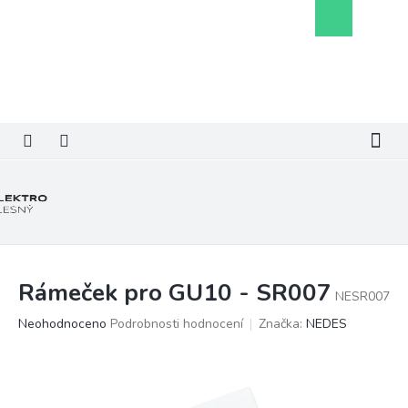
Přejít
Nákupní
na
košík
obsah
Rámeček pro GU10 - SR007
NESR007
Průměrné
Neohodnoceno
Podrobnosti hodnocení
Značka:
NEDES
hodnocení
produktu
je
0,0