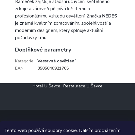
Rámeček zajišťuje stabilní uchycení světelného
zdroje a zároveň přispívá k čistému a
profesionálnímu vzhledu osvětlení. Značka
NEDES
je známá kvalitním zpracováním, spolehlivostí a
moderním designem, který splňuje aktuální
požadavky trhu.
Doplňkové parametry
Kategorie
:
Vestavné osvětlení
EAN
:
8585040921765
Z
Hotel U Ševce
Restaurace U Ševce
á
p
a
t
í
Tento web používá soubory cookie. Dalším procházením
Copyright 2026
Elektro Klesný s.r.o.
. Všechna práva vyhrazena.