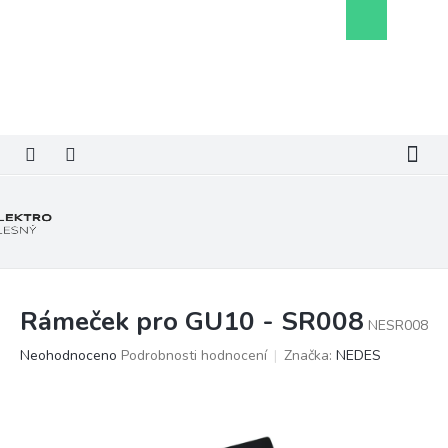
Přejít
Nákupní
na
košík
obsah
Rámeček pro GU10 - SR008
NESR008
Průměrné
Neohodnoceno
Podrobnosti hodnocení
Značka:
NEDES
hodnocení
produktu
je
0,0