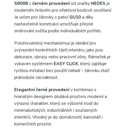
SR008
v
černém
provedení
od značky
NEDES
je
moderním řešením pro efektivní bodové osvětlení.
Je určen pro žárovky s paticí
GU10
a díky
nastavitelné konstrukci umožňuje přesné
směrování světla podle individuálních potřeb.
Polohovatelný mechanismus je ideální pro
zvýraznění konkrétních částí interiéru, jako jsou
dekorace, obrazy nebo pracovní zóny. Rámeček je
vybaven systémem
EASY
CLICK
, který zajišťuje
rychlou instalaci bez použití nářadí – žárovku stačí
jednoduše zacvaknout.
Elegantní
černé
provedení
v kombinaci s
hranatým designem dodává prostoru moderní a
výrazný charakter, který se výborně hodí do
minimalistických, industriálních i současných
interiérů. Vhodný je do domácností, kanceláří i
komerčních prostor.