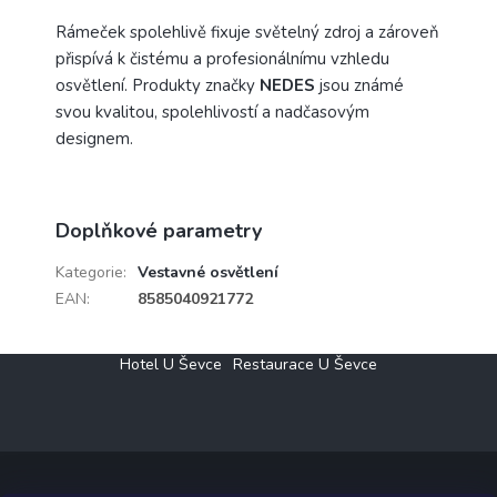
Rámeček spolehlivě fixuje světelný zdroj a zároveň
přispívá k čistému a profesionálnímu vzhledu
osvětlení. Produkty značky
NEDES
jsou známé
svou kvalitou, spolehlivostí a nadčasovým
designem.
Doplňkové parametry
Kategorie
:
Vestavné osvětlení
EAN
:
8585040921772
Z
Hotel U Ševce
Restaurace U Ševce
á
p
a
t
í