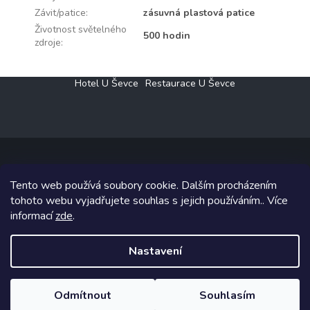
Závit/patice
:
zásuvná plastová patice
Životnost světelného
500 hodin
zdroje
:
Z
Hotel U Ševce
Restaurace U Ševce
á
p
a
t
í
Tento web používá soubory cookie. Dalším procházením
Copyright 2026
Elektro Klesný s.r.o.
. Všechna práva vyhrazena.
tohoto webu vyjadřujete souhlas s jejich používáním.. Více
informací
zde
.
Grafický návrh vytvořil a na Shoptet implementoval
Tomáš Hlad
&
Shoptetak.cz
.
Nastavení
Vytvořil Shoptet
Odmítnout
Souhlasím