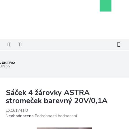
Přejít
Nákupní
na
košík
obsah
Sáček 4 žárovky ASTRA
stromeček barevný 20V/0,1A
EX161741.B
Průměrné
Neohodnoceno
Podrobnosti hodnocení
hodnocení
produktu