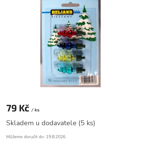
je
0,0
z
5
hvězdiček.
79 Kč
/ ks
Měrná
Skladem u dodavatele
(
5 ks
)
cena:
Můžeme doručit do:
19.8.2026