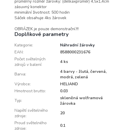
průměrný rozměr žárovky: (délkaxprůměr) 4,5x1,4cm
zásuvný konektor
minimální životnost: 500 hodin
Sáček obsahuje 4ks žárovek
OBRÁZEK je pouze demonstrační.!!!
Doplňkové parametry
Kategorie
:
Náhradní žárovky
EAN
:
8588000231676
Počet světelných
4 ks
zdrojů v balení
:
4 barvy - žlutá, červená,
Barva
:
modrá, zelená
Výrobce
:
HELIAND
Hmotnost brutto
:
0.03
skleněná wolframová
Typ
:
žárovka
Napětí světelného
20
zdroje
:
Proud světelného
0.1
zdroje
: